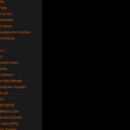
uba
l día
n la red
Informado
 Cultura
 cultura en rebeldía
e Historia
lo 7
cs
 music news
undo
ín México
s días Mérida
noticias Yucatán
s Lab
 55
 60 SIPSE
 México.com
o del Sureste
 Once (IPN)
la Tizimín