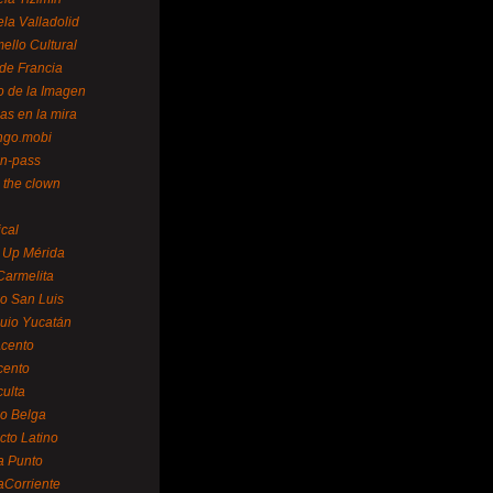
la Valladolid
ello Cultural
de Francia
o de la Imagen
as en la mira
ngo.mobi
n-pass
 the clown
ical
 Up Mérida
Carmelita
o San Luis
uio Yucatán
cento
cento
ulta
o Belga
cto Latino
a Punto
aCorriente