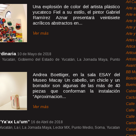
Art C
Una explosión de color del artista plástico
Arte a
yucateco Fiel a su estilo, el pintor Gabriel
Arte e
Ramírez Aznar presentará veintisiete
Arte 
acrílicos abstractos en...
Arte y
Ver más
Arte y
Artes 
Artica
Artícu
rdinaria
10 de Mayo de 2018
Artisti
e Yucatán, Gobierno del Estado de Yucatán, La Jornada Maya, Punto
Avant
BB M
Andrea Boettiger, en la sala ESAY del
Bolet
Museo Macay Un cabello, un chicle y un
Bueno
borrador son algunas de las más de 40
piezas que conforman la instalación
Cable
“Aproximacion...
Cactu
Calle
Ver más
Calle
Calle
 “Ya’ax Lu’um”
16 de Abril de 2018
Cambi
 Yucatán, La i, La Jornada Maya, Lector MX, Punto Medio, Soma, Yucatan
Canal
Cande