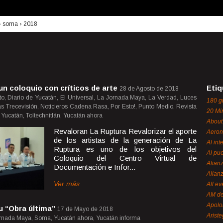
›
soma
›
2018
un coloquio con críticos de arte
Etiq
28 de Agosto de 2018
o, Diario de Yucatán, El Universal, La Jornada Maya, La Verdad, Luces
180 g
cias Trecevisión, Noticieros Cadena Rasa, Por Esto!, Punto Medio, Revista
20 Mi
Yucatán, Toltechnitlán, Yucatán ahora
About
Revaloran La Ruptura Revalorizar el aporte
Aeron
de los artistas de la generación de La
Al int
Ruptura es uno de los objetivos del
Al pue
Coloquio del Centro Virtual de
Alian
Documentación e Infor...
Alian
Ver más
All ev
AM de
Apol
u “Obra última”
17 de Mayo de 2018
Ariste
ornada Maya, Soma, Yucatán ahora, Yucatán informa