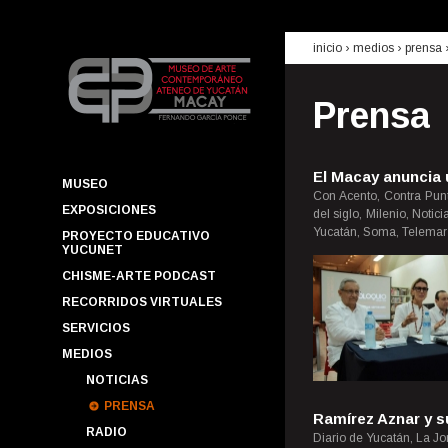
inicio
› medios ›
prensa
Prensa
El Macay anuncia 
MUSEO
Con Acento, Contra Punt
EXPOSICIONES
del siglo, Milenio, Noti
Yucatán, Soma, Telemar 
PROYECTO EDUCATIVO
YUCUNET
CHISME-ARTE PODCAST
RECORRIDOS VIRTUALES
SERVICIOS
MEDIOS
NOTICIAS
PRENSA
Ramírez Aznar y s
RADIO
Diario de Yucatán, La J