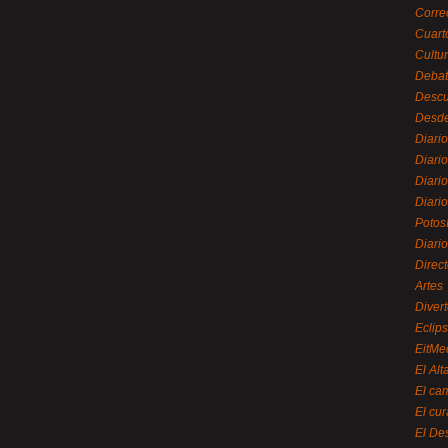
Corre
Cuart
Cultu
Debat
Desc
Desde
Diari
Diari
Diario
Diario
Potos
Diari
Direc
Artes
Divert
Eclip
EitMe
El Alt
El ca
El cu
El De