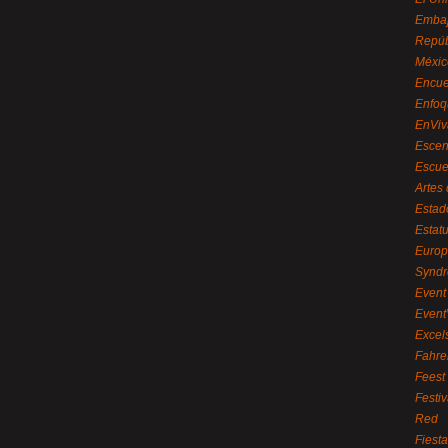
Embaj
Repúb
Méxic
Encue
Enfoq
EnViv
Escen
Escue
Artes
Estad
Estat
Euro
Syndr
Event 
Event
Excel
Fahre
Feest
Festi
Red
Fiest