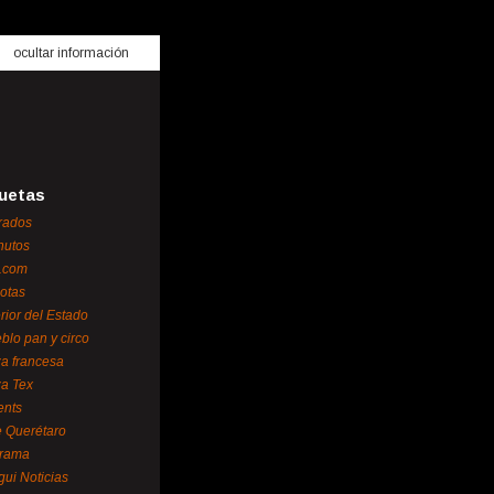
ocultar información
uetas
rados
nutos
.com
otas
erior del Estado
blo pan y circo
za francesa
za Tex
ents
 Querétaro
orama
gui Noticias