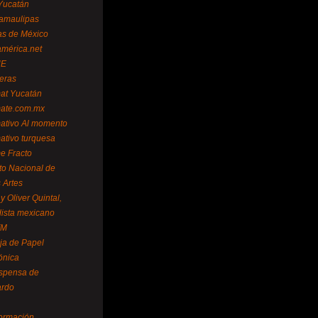
Yucatán
amaulipas
as de México
américa.net
NE
teras
mat Yucatán
mate.com.mx
mativo Al momento
mativo turquesa
me Fracto
uto Nacional de
 Artes
 Oliver Quintal,
dista mexicano
FM
ja de Papel
ónica
spensa de
ardo
formación