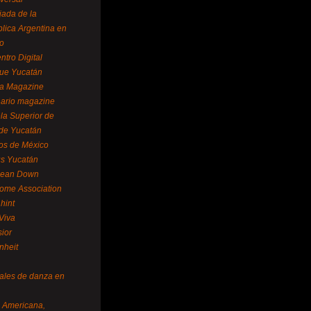
ada de la
lica Argentina en
o
ntro Digital
ue Yucatán
a Magazine
ario magazine
la Superior de
 de Yucatán
os de México
us Yucatán
pean Down
ome Association
hint
Viva
sior
nheit
vales de danza en
a Americana,