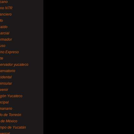
cano
ario NTR
nanciero
fo
raldo
arcial
formador
ruso
tino Expreso
te
servador yucateco
servatorio
cidental
ninsular
venir
egón Yucateco
ncipal
manario
lo de Torreón
l de México
empo de Yucatán
versal