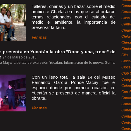
Talleres, charlas y un bazar sobre el medio
Cande
ambiente Charlas en las que se abordarán
Caram
temas relacionados con el cuidado del
Casa 
medio el ambiente, la importancia de
Centr
preservar la faun...
Chiap
Chila
Ver más
China
Chula
e presenta en Yucatán la obra "Doce y una, trece" de
Cifo
e
24 de Marzo de 2018
Class
a Maya, Libertad de expresión Yucatán. Información de lo nuevo, Soma,
Close
Club 
Con un lleno total, la sala 14 del Museo
Códig
Fernando García Ponce-Macay fue el
Coloq
espacio donde por primera ocasión en
Con A
Yucatán se presentó de manera oficial la
obra te...
Cona
Conac
Ver más
Conej
Conta
Contr
Contr