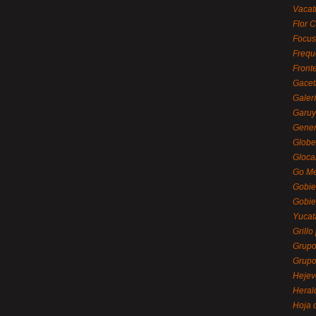
Vacat
Flor C
Focus
Frequ
Front
Gacet
Galerí
Garu
Gener
Globe
Gloca
Go Mé
Gobie
Gobie
Yucat
Grillo
Grupo
Grupo
Hejev
Heral
Hoja 