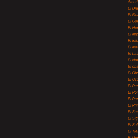
Ameri
El Di
El Fi
El Gol
El He
El Imp
El In
El Int
El La
El Nor
El ob
El Ob
El Oc
El Pe
El Por
El Pr
El Pri
El Se
El Sig
El So
El Ti
El Uni