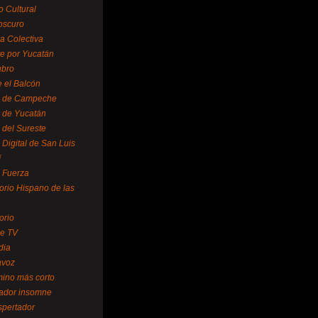
o Cultural
oscuro
ra Colectiva
e por Yucatán
ubro
 el Balcón
o de Campeche
o de Yucatán
 del Sureste
 Digital de San Luis
í
o Fuerza
torio Hispano de las
orio
se TV
dia
avoz
mino más corto
rador insomne
spertador