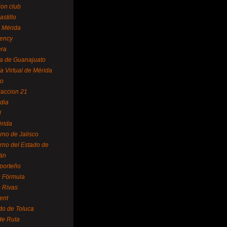
ion club
astillo
 Mérida
ency
era
a de Guanajuato
a Virtual de Mérida
yo
accion 21
dia
l
rida
rno de Jalisco
rno del Estado de
án
 porteño
 Fórmula
 Rivas
ent
do de Toluca
de Ruta