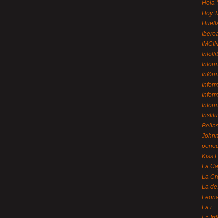
Hola 
Hoy T
Huell
Ibero
IMCI
Infolli
Infor
Infór
Infor
Infor
Infor
Instit
Bellas
Johnny
perio
Kiss 
La Ca
La Cr
La de
Leon
La i
La In