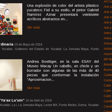
Art C
Una explosión de color del artista plástico
Arte a
yucateco Fiel a su estilo, el pintor Gabriel
Arte e
Ramírez Aznar presentará veintisiete
Arte 
acrílicos abstractos en...
Arte y
Ver más
Arte y
Artes 
Artica
Artícu
rdinaria
10 de Mayo de 2018
Artisti
e Yucatán, Gobierno del Estado de Yucatán, La Jornada Maya, Punto
Avant
BB M
Andrea Boettiger, en la sala ESAY del
Bolet
Museo Macay Un cabello, un chicle y un
Bueno
borrador son algunas de las más de 40
piezas que conforman la instalación
Cable
“Aproximacion...
Cactu
Calle
Ver más
Calle
Calle
 “Ya’ax Lu’um”
16 de Abril de 2018
Cambi
 Yucatán, La i, La Jornada Maya, Lector MX, Punto Medio, Soma, Yucatan
Canal
Cande