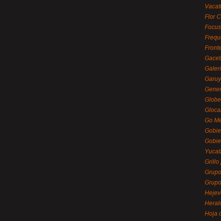
Vacat
Flor C
Focus
Frequ
Front
Gacet
Galerí
Garu
Gener
Globe
Gloca
Go Mé
Gobie
Gobie
Yucat
Grillo
Grupo
Grupo
Hejev
Heral
Hoja 