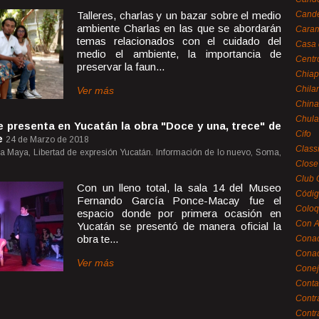
Talleres, charlas y un bazar sobre el medio
Cande
ambiente Charlas en las que se abordarán
Caram
temas relacionados con el cuidado del
Casa 
medio el ambiente, la importancia de
Centr
preservar la faun...
Chiap
Chila
Ver más
China
Chula
e presenta en Yucatán la obra "Doce y una, trece" de
Cifo
e
24 de Marzo de 2018
Class
a Maya, Libertad de expresión Yucatán. Información de lo nuevo, Soma,
Close
Club 
Con un lleno total, la sala 14 del Museo
Códig
Fernando García Ponce-Macay fue el
Coloq
espacio donde por primera ocasión en
Con A
Yucatán se presentó de manera oficial la
obra te...
Cona
Conac
Ver más
Conej
Conta
Contr
Contr