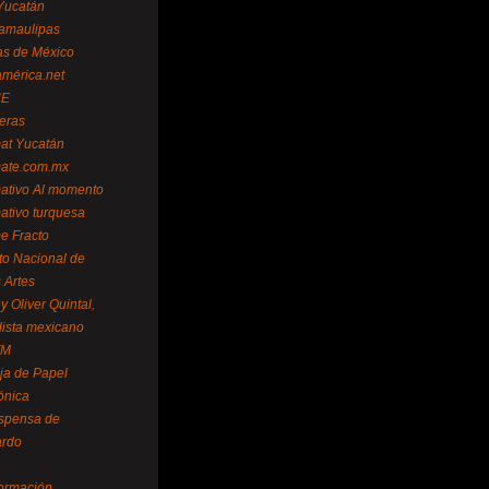
Yucatán
amaulipas
as de México
américa.net
NE
teras
mat Yucatán
mate.com.mx
mativo Al momento
mativo turquesa
me Fracto
uto Nacional de
 Artes
 Oliver Quintal,
dista mexicano
FM
ja de Papel
ónica
spensa de
ardo
formación