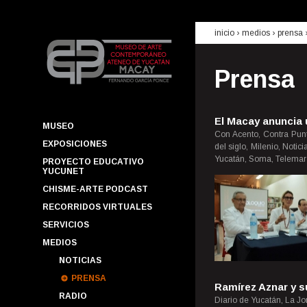
inicio
› medios ›
prensa
Prensa
El Macay anuncia 
MUSEO
Con Acento, Contra Punt
EXPOSICIONES
del siglo, Milenio, Noti
Yucatán, Soma, Telemar 
PROYECTO EDUCATIVO
YUCUNET
CHISME-ARTE PODCAST
RECORRIDOS VIRTUALES
SERVICIOS
MEDIOS
NOTICIAS
PRENSA
Ramírez Aznar y s
RADIO
Diario de Yucatán, La J