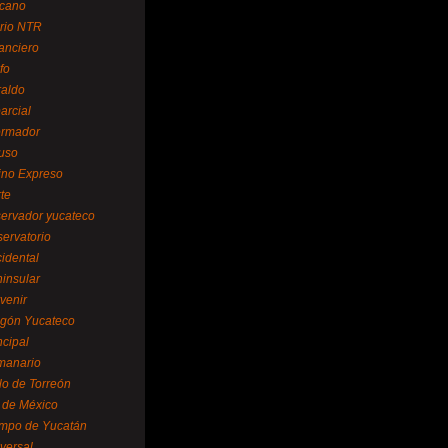
cano
ario NTR
nanciero
fo
raldo
arcial
formador
ruso
tino Expreso
te
servador yucateco
servatorio
cidental
ninsular
venir
egón Yucateco
ncipal
manario
lo de Torreón
l de México
empo de Yucatán
versal