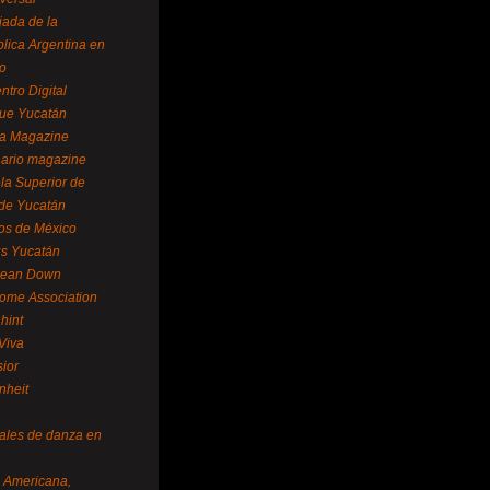
ada de la
lica Argentina en
o
ntro Digital
ue Yucatán
a Magazine
ario magazine
la Superior de
 de Yucatán
os de México
us Yucatán
pean Down
ome Association
hint
Viva
sior
nheit
vales de danza en
a Americana,