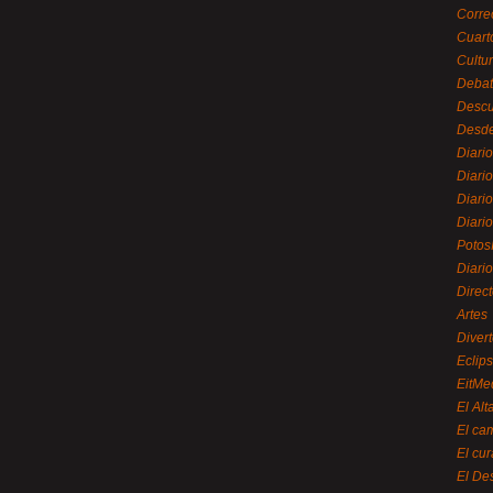
Corre
Cuart
Cultu
Debat
Desc
Desde
Diari
Diari
Diario
Diario
Potos
Diari
Direc
Artes
Divert
Eclip
EitMe
El Alt
El ca
El cu
El De