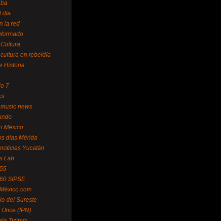
uba
l día
n la red
Informado
 Cultura
 cultura en rebeldía
e Historia
lo 7
cs
 music news
undo
ín México
s días Mérida
noticias Yucatán
s Lab
 55
 60 SIPSE
 México.com
o del Sureste
 Once (IPN)
la Tizimín