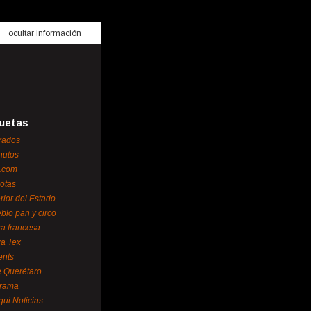
ocultar información
uetas
rados
nutos
.com
otas
erior del Estado
blo pan y circo
za francesa
za Tex
ents
 Querétaro
orama
gui Noticias