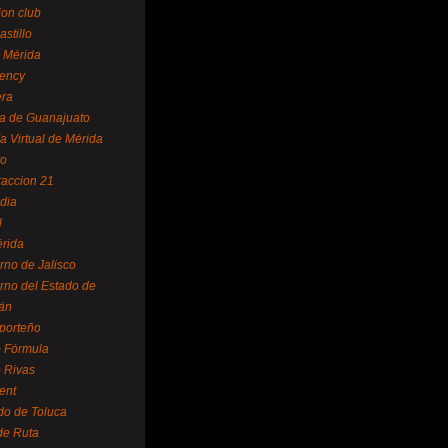
ion club
astillo
 Mérida
ency
era
a de Guanajuato
a Virtual de Mérida
yo
accion 21
dia
l
rida
rno de Jalisco
rno del Estado de
án
 porteño
 Fórmula
 Rivas
ent
do de Toluca
de Ruta