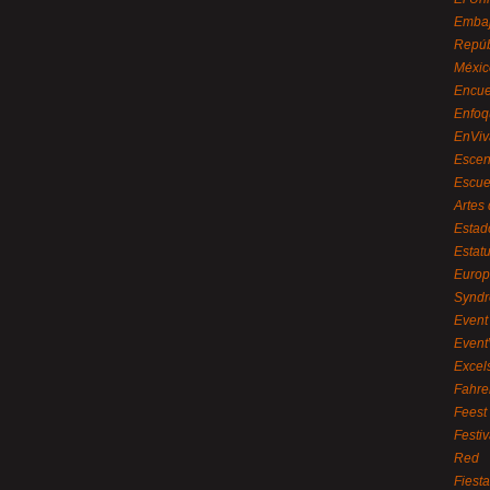
Embaj
Repúb
Méxic
Encue
Enfoq
EnViv
Escen
Escue
Artes
Estad
Estat
Euro
Syndr
Event 
Event
Excel
Fahre
Feest
Festi
Red
Fiest