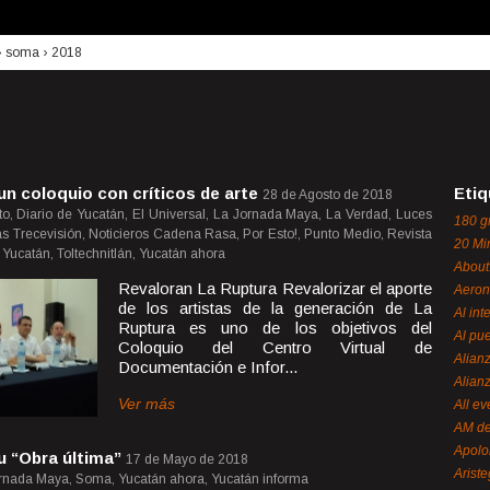
›
soma
›
2018
un coloquio con críticos de arte
Etiq
28 de Agosto de 2018
o, Diario de Yucatán, El Universal, La Jornada Maya, La Verdad, Luces
180 g
cias Trecevisión, Noticieros Cadena Rasa, Por Esto!, Punto Medio, Revista
20 Mi
Yucatán, Toltechnitlán, Yucatán ahora
About
Revaloran La Ruptura Revalorizar el aporte
Aeron
de los artistas de la generación de La
Al int
Ruptura es uno de los objetivos del
Al pue
Coloquio del Centro Virtual de
Alian
Documentación e Infor...
Alian
Ver más
All ev
AM de
Apol
u “Obra última”
17 de Mayo de 2018
Ariste
ornada Maya, Soma, Yucatán ahora, Yucatán informa