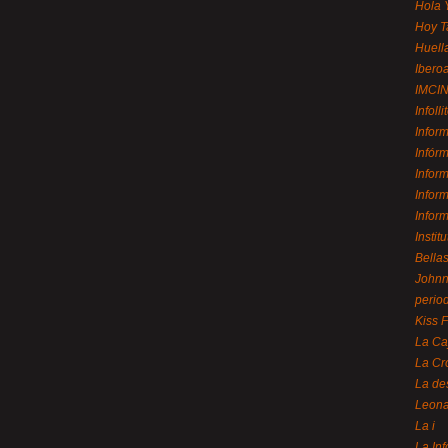
Hola 
Hoy T
Huell
Ibero
IMCI
Infolli
Infor
Infór
Infor
Infor
Infor
Instit
Bellas
Johnny
perio
Kiss 
La Ca
La Cr
La de
Leon
La i
La In