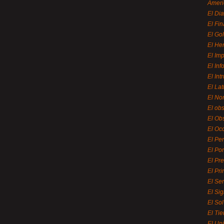
Ameri
El Di
El Fi
El Gol
El He
El Imp
El In
El Int
El La
El Nor
El ob
El Ob
El Oc
El Pe
El Por
El Pr
El Pri
El Se
El Sig
El So
El Ti
El Uni