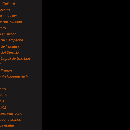
o Cultural
oscuro
ra Colectiva
e por Yucatán
ubro
 el Balcón
o de Campeche
o de Yucatán
 del Sureste
 Digital de San Luis
í
o Fuerza
torio Hispano de las
orio
se TV
dia
avoz
mino más corto
rador insomne
spertador