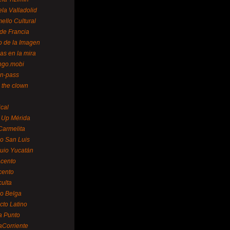
la Valladolid
ello Cultural
de Francia
o de la Imagen
as en la mira
ngo.mobi
n-pass
 the clown
ical
 Up Mérida
Carmelita
o San Luis
uio Yucatán
cento
cento
ulta
o Belga
cto Latino
a Punto
aCorriente