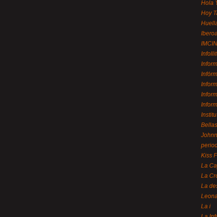
Hola 
Hoy T
Huell
Ibero
IMCI
Infolli
Infor
Infór
Infor
Infor
Infor
Instit
Bellas
Johnny
perio
Kiss 
La Ca
La Cr
La de
Leon
La i
La In