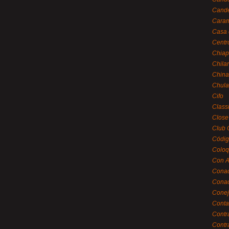
Cande
Caram
Casa 
Centr
Chiap
Chila
China
Chula
Cifo
Class
Close
Club 
Códig
Coloq
Con A
Cona
Conac
Conej
Conta
Contr
Contr