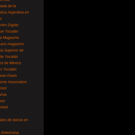
ada de la
lica Argentina en
o
ntro Digital
ue Yucatán
a Magazine
ario magazine
la Superior de
 de Yucatán
os de México
us Yucatán
pean Down
ome Association
hint
Viva
sior
nheit
vales de danza en
a Americana,