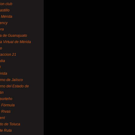
ion club
astillo
 Mérida
ency
era
a de Guanajuato
a Virtual de Mérida
yo
accion 21
dia
l
rida
rno de Jalisco
rno del Estado de
án
 porteño
 Fórmula
 Rivas
ent
do de Toluca
de Ruta