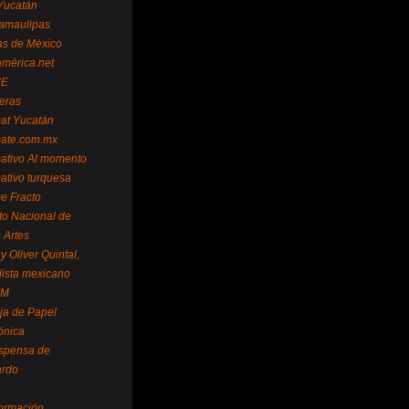
Yucatán
amaulipas
as de México
américa.net
NE
teras
mat Yucatán
mate.com.mx
mativo Al momento
mativo turquesa
me Fracto
uto Nacional de
 Artes
 Oliver Quintal,
dista mexicano
FM
ja de Papel
ónica
spensa de
ardo
formación