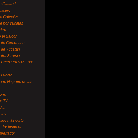
o Cultural
oscuro
ra Colectiva
e por Yucatán
ubro
 el Balcón
o de Campeche
o de Yucatán
 del Sureste
 Digital de San Luis
í
o Fuerza
torio Hispano de las
orio
se TV
dia
avoz
mino más corto
rador insomne
spertador