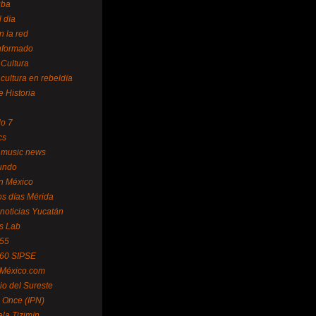
uba
l día
n la red
Informado
 Cultura
 cultura en rebeldía
e Historia
lo 7
cs
 music news
undo
ín México
s días Mérida
noticias Yucatán
s Lab
 55
 60 SIPSE
 México.com
o del Sureste
 Once (IPN)
la Tizimín