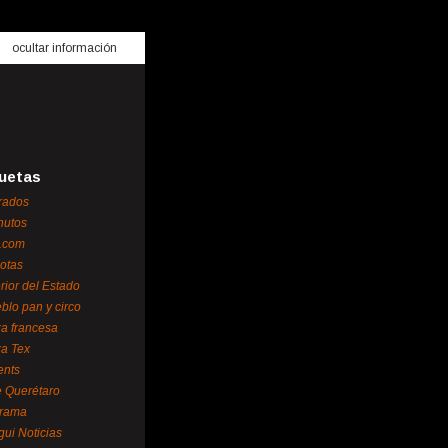
ocultar información
uetas
rados
nutos
.com
otas
erior del Estado
blo pan y circo
za francesa
za Tex
ents
 Querétaro
orama
gui Noticias