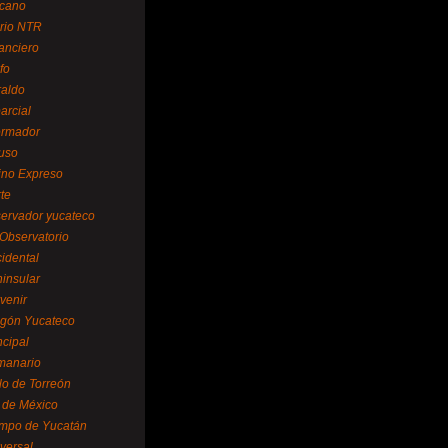
cano
ario NTR
nanciero
fo
raldo
arcial
formador
ruso
tino Expreso
te
servador yucateco
 Observatorio
cidental
ninsular
venir
egón Yucateco
ncipal
manario
lo de Torreón
l de México
empo de Yucatán
versal