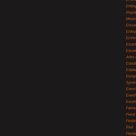
Embaj
Repúb
Méxic
Encue
Enfoq
EnViv
Escen
Escue
Artes
Estad
Estat
Euro
Syndr
Event 
Event
Excel
Fahre
Feest
Festi
Red
Fiest