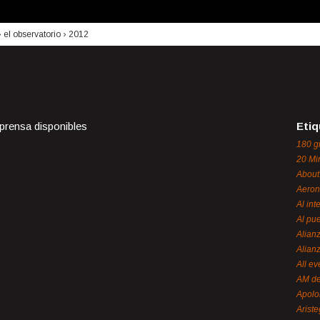
›
el observatorio
›
2012
 prensa disponibles
Etiq
180 g
20 Mi
About
Aeron
Al int
Al pue
Alian
Alian
All ev
AM de
Apol
Ariste