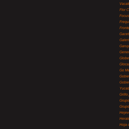
Vacat
Flor C
Focus
Frequ
Front
Gacet
Galerí
Garu
Gener
Globe
Gloca
Go Mé
Gobie
Gobie
Yucat
Grillo
Grupo
Grupo
Hejev
Heral
Hoja 