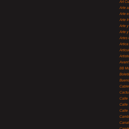
Art C
Arte a
Arte e
Arte 
Arte y
Arte y
Artes 
Artica
Artícu
Artisti
Avant
BB M
Bolet
Bueno
Cable
Cactu
Calle
Calle
Calle
Cambi
Canal
Cande