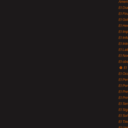
Ameri
El Di
El Fi
El Gol
El He
El Imp
El In
El Int
El La
El Nor
El ob
El
El Oc
El Pe
El Por
El Pr
El Pri
El Se
El Sig
El So
El Ti
El Uni