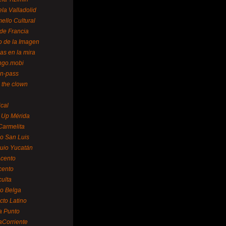
la Valladolid
ello Cultural
de Francia
o de la Imagen
as en la mira
ngo.mobi
n-pass
 the clown
ical
 Up Mérida
Carmelita
o San Luis
uio Yucatán
cento
cento
ulta
o Belga
cto Latino
a Punto
aCorriente