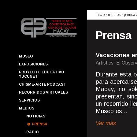
inicio
› medios ›
prensa
Prensa
Vacaciones e
MUSEO
Artistics, El Obser
EXPOSICIONES
PROYECTO EDUCATIVO
Durante esta t
YUCUNET
para acercarse
CHISME-ARTE PODCAST
Macay, no sól
RECORRIDOS VIRTUALES
presentan, sin
SERVICIOS
un recorrido lle
MEDIOS
Museo es...
NOTICIAS
Ver más
PRENSA
RADIO