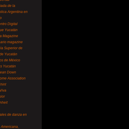
ada de la
lica Argentina en
o
ntro Digital
ue Yucatán
a Magazine
ario magazine
la Superior de
 de Yucatán
os de México
us Yucatán
pean Down
ome Association
hint
Viva
sior
nheit
vales de danza en
a Americana,