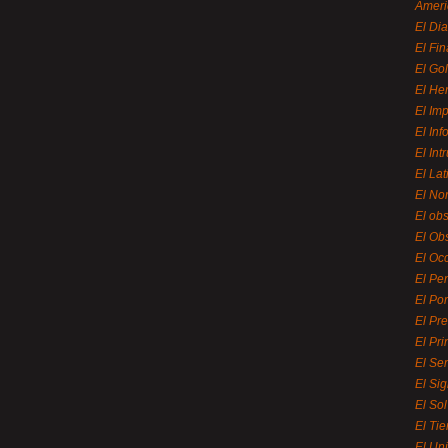
Ameri
El Di
El Fi
El Gol
El He
El Imp
El In
El Int
El La
El Nor
El ob
El Ob
El Oc
El Pe
El Por
El Pr
El Pri
El Se
El Sig
El So
El Ti
El Uni