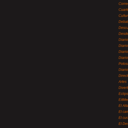
Corre
Cuart
Cultu
Debat
Desc
Desde
Diari
Diari
Diario
Diario
Potos
Diari
Direc
Artes
Divert
Eclip
EitMe
El Alt
El ca
El cu
El De