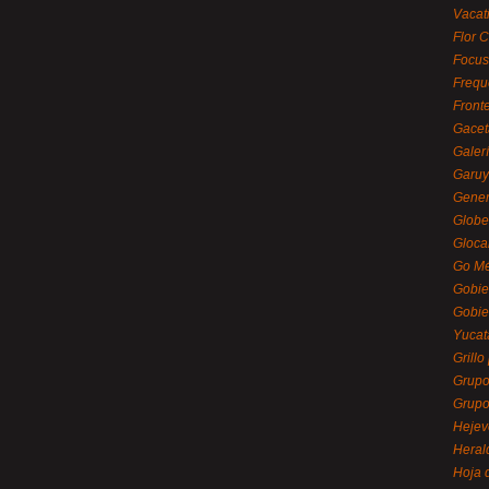
Vacat
Flor C
Focus
Frequ
Front
Gacet
Galerí
Garu
Gener
Globe
Gloca
Go Mé
Gobie
Gobie
Yucat
Grillo
Grupo
Grupo
Hejev
Heral
Hoja 