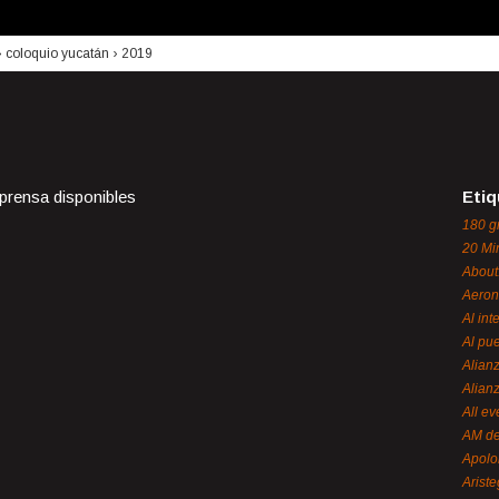
›
coloquio yucatán
›
2019
 prensa disponibles
Etiq
180 g
20 Mi
About
Aeron
Al int
Al pue
Alian
Alian
All ev
AM de
Apol
Ariste