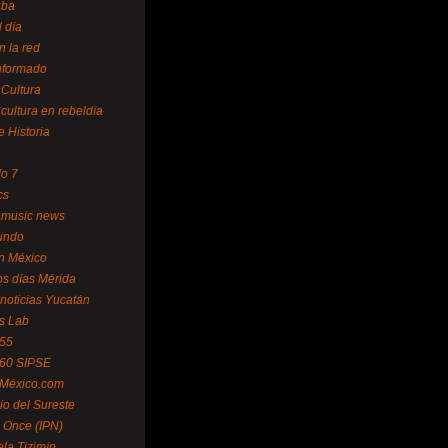
uba
l día
n la red
Informado
 Cultura
 cultura en rebeldía
e Historia
lo 7
cs
 music news
undo
ín México
s días Mérida
noticias Yucatán
s Lab
 55
 60 SIPSE
 México.com
o del Sureste
 Once (IPN)
la Tizimín