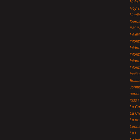
Hola 
Hoy T
Huell
Ibero
IMCI
Infolli
Infor
Infór
Infor
Infor
Infor
Instit
Bellas
Johnny
perio
Kiss 
La Ca
La Cr
La de
Leon
La i
La In