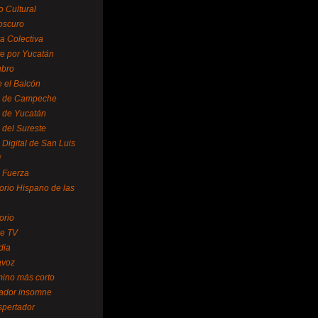
o Cultural
oscuro
ra Colectiva
e por Yucatán
ubro
 el Balcón
o de Campeche
o de Yucatán
 del Sureste
 Digital de San Luis
í
o Fuerza
torio Hispano de las
orio
se TV
dia
avoz
mino más corto
rador insomne
spertador