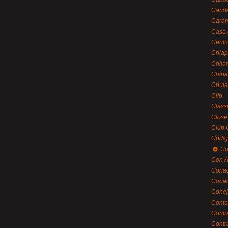
Cande
Caram
Casa 
Centr
Chiap
Chila
China
Chula
Cifo
Class
Close
Club 
Códig
Co
Con A
Cona
Conac
Conej
Conta
Contr
Contr