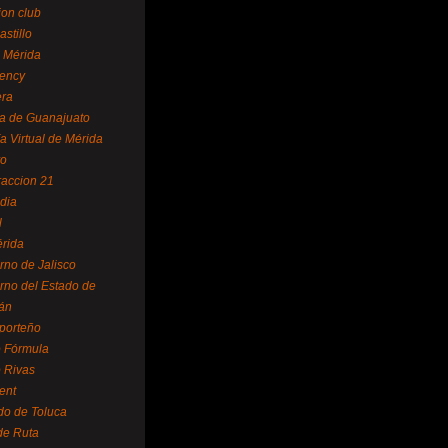
ion club
astillo
 Mérida
ency
era
a de Guanajuato
a Virtual de Mérida
yo
accion 21
dia
l
rida
rno de Jalisco
rno del Estado de
án
 porteño
 Fórmula
 Rivas
ent
do de Toluca
de Ruta