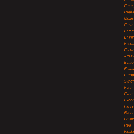
Embaj
Repúb
Méxic
Encue
Enfoq
EnViv
Escen
Escue
Artes
Estad
Estat
Euro
Syndr
Event 
Event
Excel
Fahre
Feest
Festi
Red
Fiest