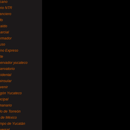
cano
ario NTR
nanciero
fo
raldo
arcial
formador
ruso
tino Expreso
te
servador yucateco
servatorio
cidental
ninsular
venir
egón Yucateco
ncipal
manario
lo de Torreón
l de México
empo de Yucatán
versal