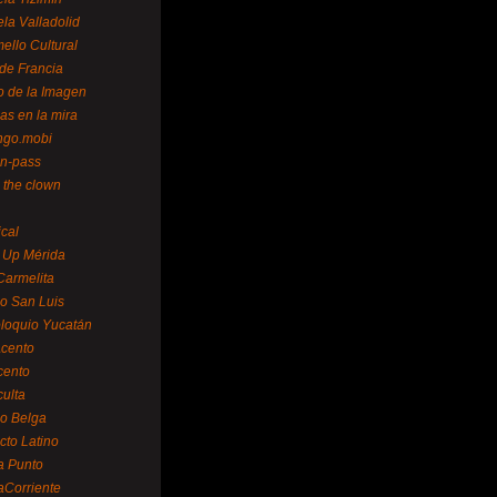
la Valladolid
ello Cultural
de Francia
o de la Imagen
as en la mira
ngo.mobi
n-pass
 the clown
ical
 Up Mérida
Carmelita
o San Luis
loquio Yucatán
cento
cento
ulta
o Belga
cto Latino
a Punto
aCorriente