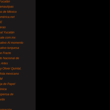
Yucatán
amaulipas
as de México
américa.net
NE
teras
mat Yucatán
mate.com.mx
mativo Al momento
mativo turquesa
me Fracto
uto Nacional de
 Artes
 Oliver Quintal,
dista mexicano
FM
ja de Papel
ónica
spensa de
ardo
formación