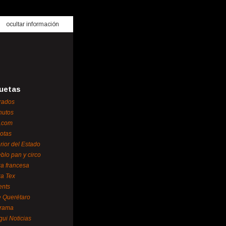
ocultar información
uetas
rados
nutos
.com
otas
erior del Estado
blo pan y circo
za francesa
za Tex
ents
 Querétaro
orama
gui Noticias