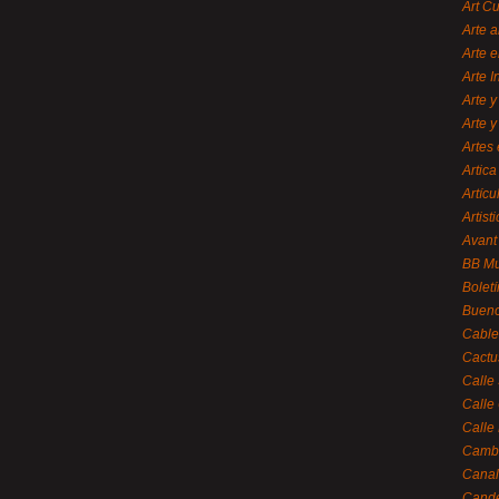
Art C
Arte a
Arte e
Arte 
Arte y
Arte y
Artes 
Artica
Artícu
Artisti
Avant
BB M
Bolet
Bueno
Cable
Cactu
Calle
Calle
Calle
Cambi
Canal
Cande