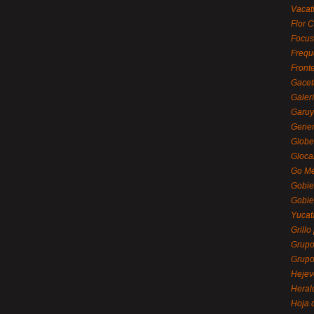
Vacat
Flor C
Focus
Frequ
Front
Gacet
Galerí
Garu
Gener
Globe
Gloca
Go Mé
Gobie
Gobie
Yucat
Grillo
Grupo
Grupo
Hejev
Heral
Hoja 