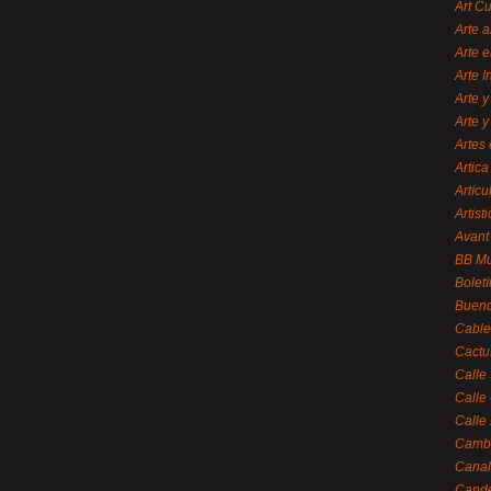
Art C
Arte a
Arte e
Arte 
Arte y
Arte y
Artes 
Artica
Artícu
Artisti
Avant
BB M
Bolet
Bueno
Cable
Cactu
Calle
Calle
Calle
Cambi
Canal
Cande