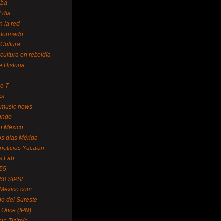
uba
l día
n la red
Informado
 Cultura
 cultura en rebeldía
e Historia
lo 7
cs
 music news
undo
ín México
s días Mérida
noticias Yucatán
s Lab
 55
 60 SIPSE
 México.com
o del Sureste
 Once (IPN)
la Tizimín