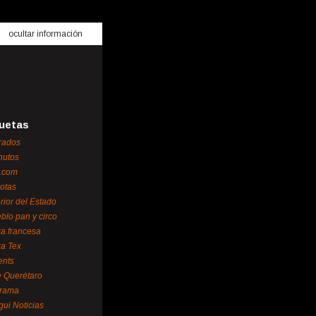
ocultar información
uetas
rados
nutos
.com
otas
erior del Estado
blo pan y circo
za francesa
za Tex
ents
 Querétaro
orama
gui Noticias