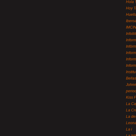
Hola 
Hoy T
Huell
Ibero
IMCI
Infolli
Infor
Infór
Infor
Infor
Infor
Instit
Bellas
Johnny
perio
Kiss 
La Ca
La Cr
La de
Leon
La i
La In