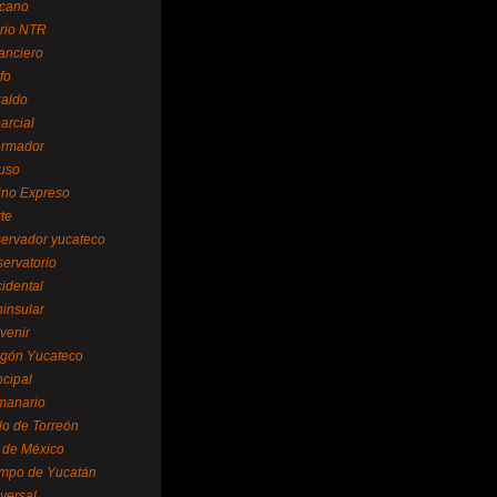
cano
ario NTR
nanciero
fo
raldo
arcial
formador
ruso
tino Expreso
te
servador yucateco
servatorio
cidental
ninsular
venir
egón Yucateco
ncipal
manario
lo de Torreón
l de México
empo de Yucatán
versal