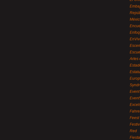
Embaj
Repúb
Méxic
Encue
Enfoq
EnViv
Escen
Escue
Artes
Estad
Estat
Euro
Syndr
Event 
Event
Excel
Fahre
Feest
Festi
Red
Fiest