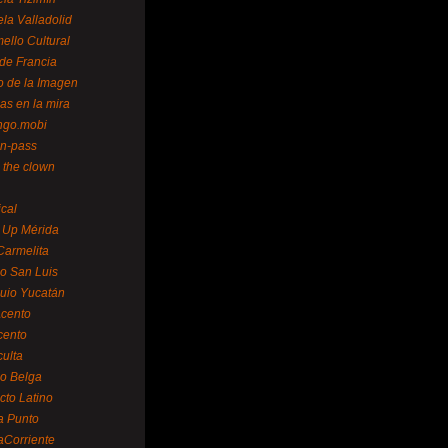
la Valladolid
ello Cultural
de Francia
o de la Imagen
as en la mira
ngo.mobi
n-pass
 the clown
ical
 Up Mérida
Carmelita
o San Luis
uio Yucatán
cento
cento
ulta
o Belga
cto Latino
a Punto
aCorriente