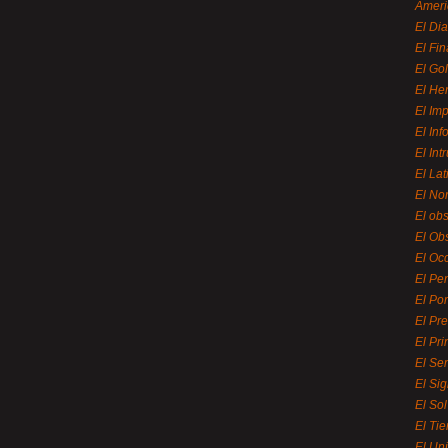
Ameri
El Di
El Fi
El Gol
El He
El Imp
El In
El Int
El La
El Nor
El ob
El Ob
El Oc
El Pe
El Por
El Pr
El Pri
El Se
El Sig
El So
El Ti
El Uni