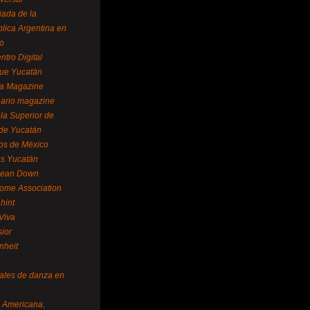
ada de la
lica Argentina en
o
ntro Digital
ue Yucatán
a Magazine
ario magazine
la Superior de
 de Yucatán
os de México
us Yucatán
pean Down
ome Association
hint
Viva
sior
nheit
vales de danza en
a Americana,