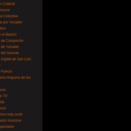
o Cultural
oscuro
ra Colectiva
e por Yucatán
ubro
 el Balcón
o de Campeche
o de Yucatán
 del Sureste
 Digital de San Luis
í
o Fuerza
torio Hispano de las
orio
se TV
dia
avoz
mino más corto
rador insomne
spertador