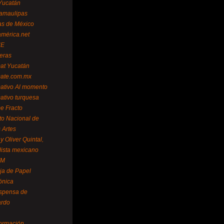
Yucatán
amaulipas
as de México
américa.net
NE
teras
mat Yucatán
mate.com.mx
mativo Al momento
mativo turquesa
me Fracto
uto Nacional de
 Artes
 Oliver Quintal,
dista mexicano
FM
ja de Papel
ónica
spensa de
ardo
formación