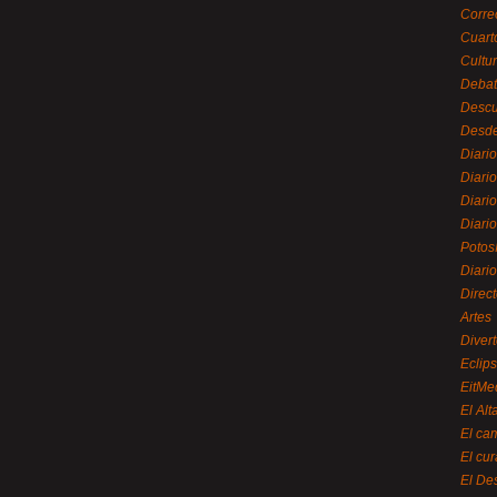
Corre
Cuart
Cultu
Debat
Desc
Desde
Diari
Diari
Diario
Diario
Potos
Diari
Direc
Artes
Divert
Eclip
EitMe
El Alt
El ca
El cu
El De