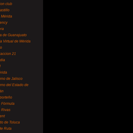
ion club
astillo
 Mérida
ency
era
a de Guanajuato
a Virtual de Mérida
yo
accion 21
dia
l
rida
rno de Jalisco
rno del Estado de
án
 porteño
 Fórmula
 Rivas
ent
do de Toluca
de Ruta