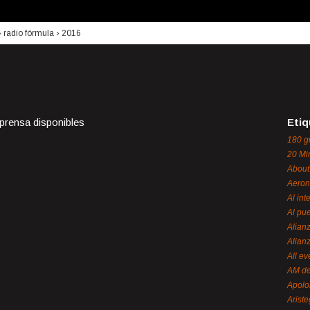
›
radio fórmula
›
2016
 prensa disponibles
Etiq
180 g
20 Mi
About
Aeron
Al int
Al pue
Alian
Alian
All ev
AM de
Apol
Ariste