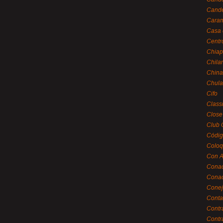
Cande
Caram
Casa 
Centr
Chiap
Chila
China
Chula
Cifo
Class
Close
Club 
Códig
Coloq
Con A
Cona
Conac
Conej
Conta
Contr
Contr