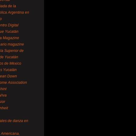
ada de la
lica Argentina en
o
ntro Digital
ue Yucatán
a Magazine
ario magazine
la Superior de
 de Yucatán
os de México
us Yucatán
pean Down
ome Association
hint
Viva
sior
nheit
vales de danza en
a Americana,