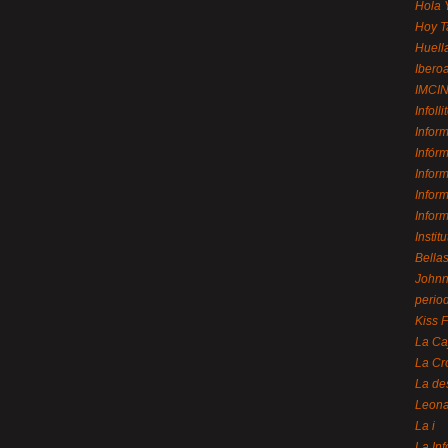
Hola 
Hoy T
Huell
Ibero
IMCI
Infolli
Infor
Infór
Infor
Infor
Infor
Instit
Bellas
Johnny
perio
Kiss 
La Ca
La Cr
La de
Leon
La i
La In