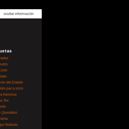
ocultar información
uetas
rados
nutos
.com
otas
erior del Estado
blo pan y circo
za francesa
za Tex
ents
 Querétaro
orama
gui Noticias