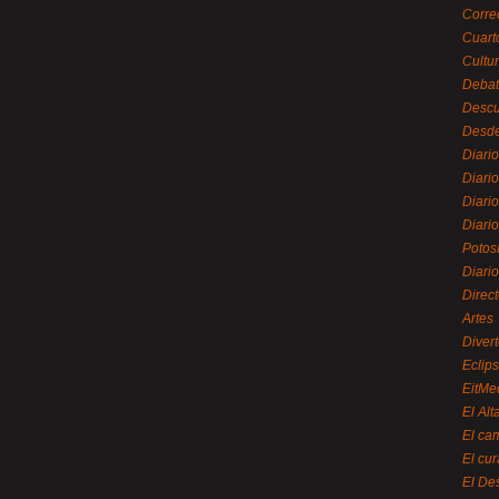
Corre
Cuart
Cultu
Debat
Desc
Desde
Diari
Diari
Diario
Diario
Potos
Diari
Direc
Artes
Divert
Eclip
EitMe
El Alt
El ca
El cu
El De