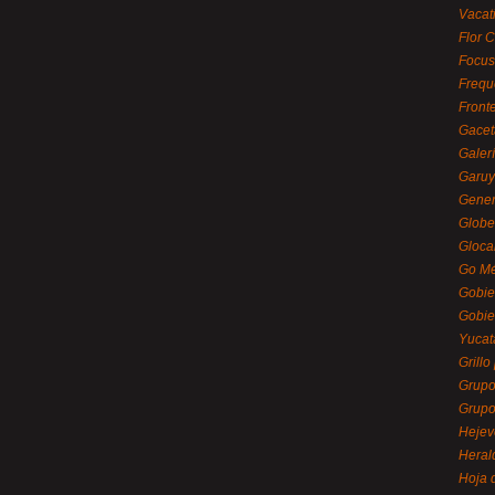
Vacat
Flor C
Focus
Frequ
Front
Gacet
Galerí
Garu
Gener
Globe
Gloca
Go Mé
Gobie
Gobie
Yucat
Grillo
Grupo
Grupo
Hejev
Heral
Hoja 