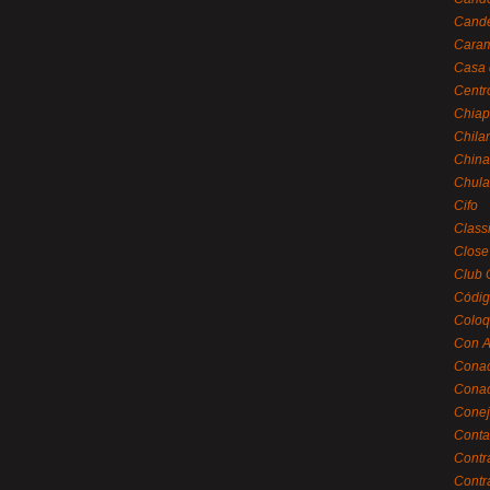
Cande
Caram
Casa 
Centr
Chiap
Chila
China
Chula
Cifo
Class
Close
Club 
Códig
Coloq
Con A
Cona
Conac
Conej
Conta
Contr
Contr