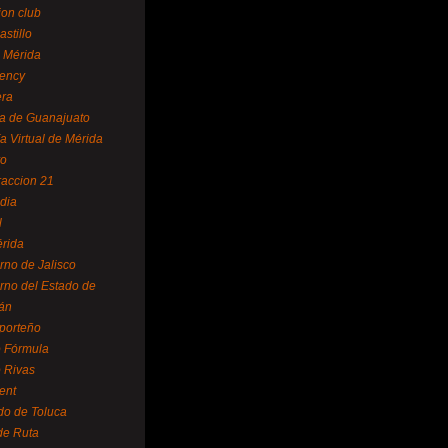
ion club
astillo
 Mérida
ency
era
a de Guanajuato
a Virtual de Mérida
yo
accion 21
dia
l
rida
rno de Jalisco
rno del Estado de
án
 porteño
 Fórmula
 Rivas
ent
do de Toluca
de Ruta