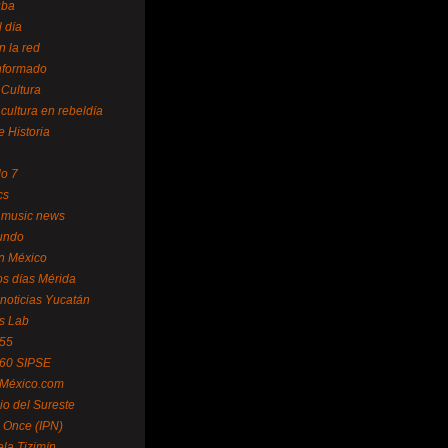
uba
l día
n la red
Informado
 Cultura
 cultura en rebeldía
e Historia
lo 7
cs
 music news
undo
ín México
s días Mérida
noticias Yucatán
s Lab
 55
 60 SIPSE
 México.com
o del Sureste
 Once (IPN)
la Tizimín