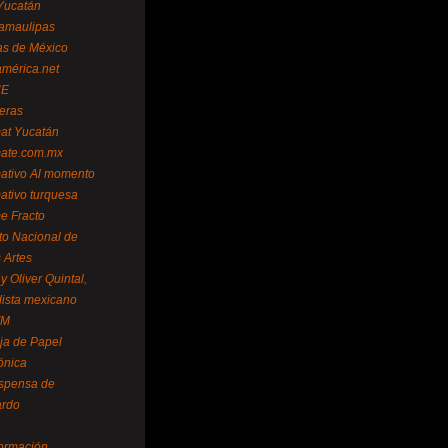
Yucatán
amaulipas
as de México
américa.net
NE
teras
mat Yucatán
mate.com.mx
mativo Al momento
mativo turquesa
me Fracto
uto Nacional de
 Artes
 Oliver Quintal,
dista mexicano
FM
ja de Papel
ónica
spensa de
ardo
formación