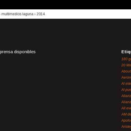
›
multimedios laguna
›
2014
 prensa disponibles
Etiq
180 g
20 Mi
About
Aeron
Al int
Al pue
Alian
Alian
All ev
AM de
Apol
Ariste