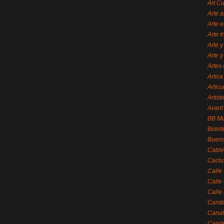
Art C
Arte a
Arte e
Arte 
Arte y
Arte y
Artes 
Artica
Artícu
Artisti
Avant
BB M
Bolet
Bueno
Cable
Cactu
Calle
Calle
Calle
Cambi
Canal
Cande