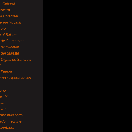
o Cultural
oscuro
ra Colectiva
e por Yucatán
ubro
 el Balcón
o de Campeche
o de Yucatán
 del Sureste
 Digital de San Luis
í
o Fuerza
torio Hispano de las
orio
se TV
dia
avoz
mino más corto
rador insomne
spertador