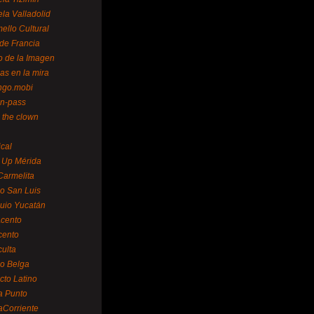
la Valladolid
ello Cultural
de Francia
o de la Imagen
as en la mira
ngo.mobi
n-pass
 the clown
ical
 Up Mérida
Carmelita
o San Luis
uio Yucatán
cento
cento
ulta
o Belga
cto Latino
a Punto
aCorriente