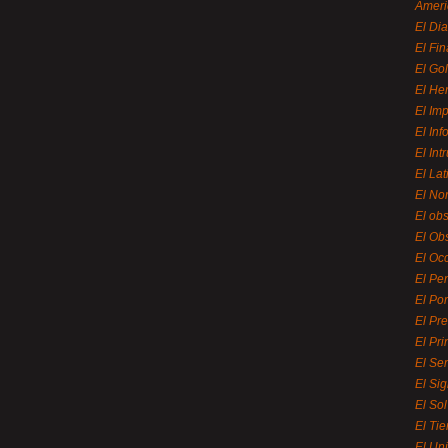
Ameri
El Di
El Fi
El Gol
El He
El Imp
El In
El Int
El La
El Nor
El ob
El Ob
El Oc
El Pe
El Por
El Pr
El Pri
El Se
El Sig
El So
El Ti
El Uni