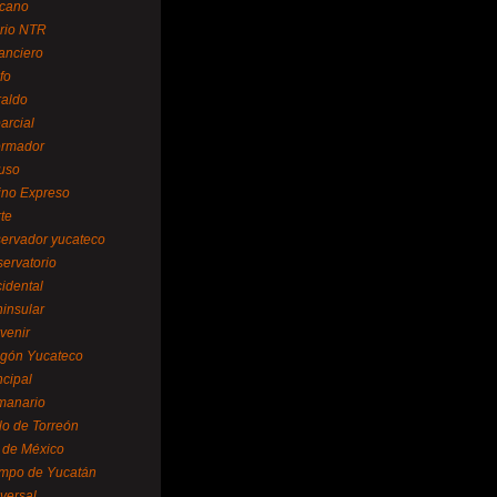
cano
ario NTR
nanciero
fo
raldo
arcial
formador
ruso
tino Expreso
te
servador yucateco
servatorio
cidental
ninsular
venir
egón Yucateco
ncipal
manario
lo de Torreón
l de México
empo de Yucatán
versal