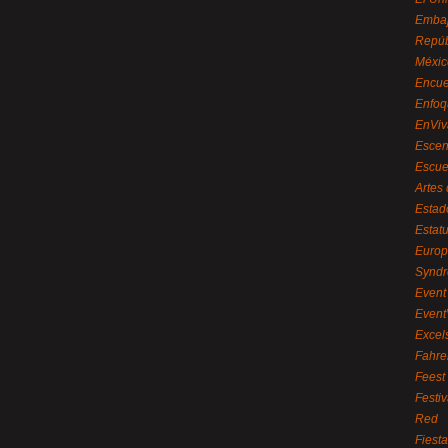
Embaj
Repúb
Méxic
Encue
Enfoq
EnViv
Escen
Escue
Artes
Estad
Estat
Euro
Syndr
Event 
Event
Excel
Fahre
Feest
Festi
Red
Fiest