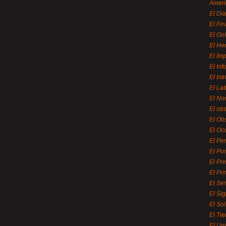
Ameri
El Di
El Fi
El Gol
El He
El Imp
El In
El Int
El La
El Nor
El ob
El Ob
El Oc
El Pe
El Por
El Pr
El Pri
El Se
El Sig
El So
El Ti
El Uni