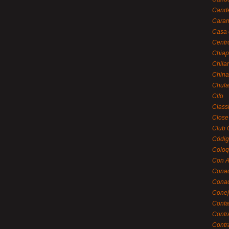
Cande
Caram
Casa 
Centr
Chiap
Chila
China
Chula
Cifo
Class
Close
Club 
Códig
Coloq
Con A
Cona
Conac
Conej
Conta
Contr
Contr