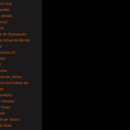
ion club
astillo
 Mérida
ency
era
a de Guanajuato
a Virtual de Mérida
yo
accion 21
dia
l
rida
rno de Jalisco
rno del Estado de
án
 porteño
 Fórmula
 Rivas
ent
do de Toluca
de Ruta