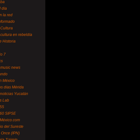
uba
l día
n la red
Informado
 Cultura
 cultura en rebeldía
e Historia
lo 7
cs
 music news
undo
ín México
s días Mérida
noticias Yucatán
s Lab
 55
 60 SIPSE
 México.com
o del Sureste
 Once (IPN)
la Tizimín