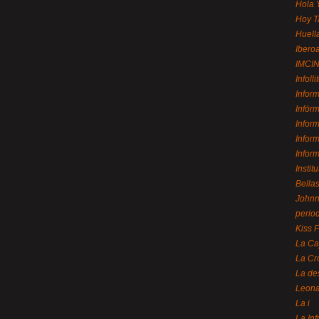
Hola 
Hoy T
Huell
Ibero
IMCI
Infolli
Infor
Infór
Infor
Infor
Infor
Instit
Bellas
Johnny
perio
Kiss 
La Ca
La Cr
La de
Leon
La i
La In