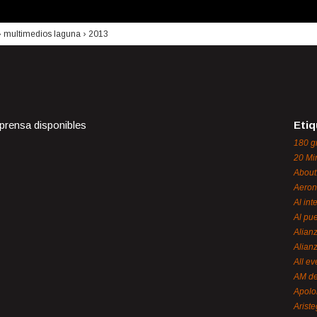
›
multimedios laguna
›
2013
 prensa disponibles
Etiq
180 g
20 Mi
About
Aeron
Al int
Al pue
Alian
Alian
All ev
AM de
Apol
Ariste