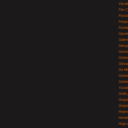
Vacat
Flor C
Focus
Frequ
Front
Gacet
Galerí
Garu
Gener
Globe
Gloca
Go Mé
Gobie
Gobie
Yucat
Grillo
Grupo
Grupo
Hejev
Heral
Hoja 