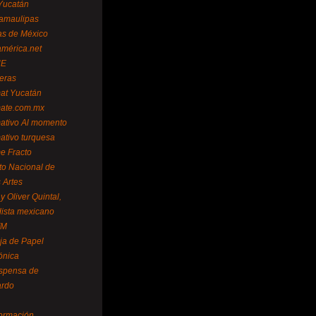
Yucatán
amaulipas
as de México
américa.net
NE
teras
mat Yucatán
mate.com.mx
mativo Al momento
mativo turquesa
me Fracto
uto Nacional de
 Artes
 Oliver Quintal,
dista mexicano
FM
ja de Papel
ónica
spensa de
ardo
formación