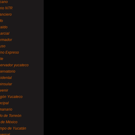
cano
ario NTR
nanciero
fo
raldo
arcial
formador
ruso
tino Expreso
te
servador yucateco
servatorio
cidental
ninsular
venir
egón Yucateco
ncipal
manario
lo de Torreón
l de México
empo de Yucatán
versal