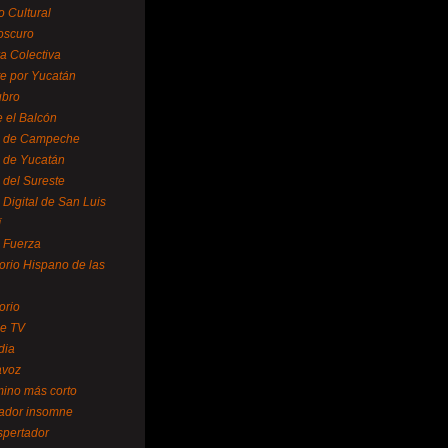
o Cultural
oscuro
ra Colectiva
e por Yucatán
ubro
 el Balcón
o de Campeche
o de Yucatán
 del Sureste
 Digital de San Luis
í
o Fuerza
torio Hispano de las
orio
se TV
dia
avoz
mino más corto
rador insomne
spertador