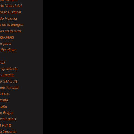
la Valladolid
ello Cultural
de Francia
o de la Imagen
as en la mira
ngo.mobi
n-pass
 the clown
ical
 Up Mérida
Carmelita
o San Luis
uio Yucatán
cento
cento
ulta
o Belga
cto Latino
a Punto
aCorriente