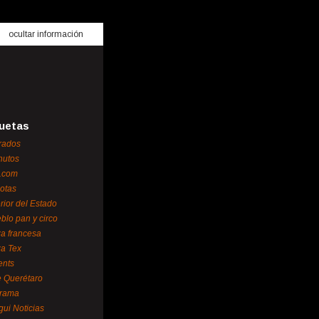
ocultar información
uetas
rados
nutos
.com
otas
erior del Estado
blo pan y circo
za francesa
za Tex
ents
 Querétaro
orama
gui Noticias