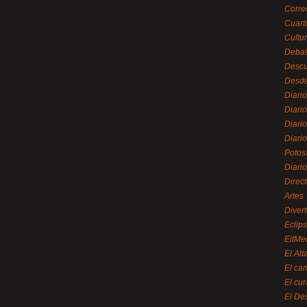
Corre
Cuart
Cultu
Debat
Desc
Desde
Diari
Diari
Diario
Diario
Potos
Diari
Direc
Artes
Divert
Eclip
EitMe
El Alt
El ca
El cu
El De