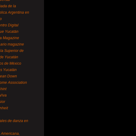
ada de la
lica Argentina en
o
ntro Digital
ue Yucatán
a Magazine
ario magazine
la Superior de
 de Yucatán
os de México
us Yucatán
pean Down
ome Association
hint
Viva
sior
nheit
vales de danza en
a Americana,