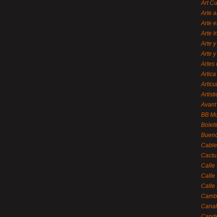
Art C
Arte a
Arte e
Arte 
Arte y
Arte y
Artes 
Artica
Artícu
Artisti
Avant
BB M
Bolet
Bueno
Cable
Cactu
Calle
Calle
Calle
Cambi
Canal
Cande