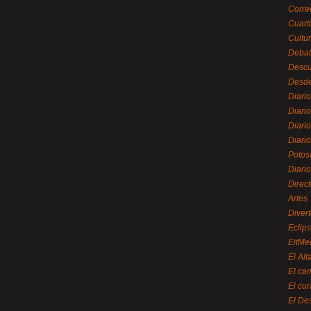
Corre
Cuart
Cultu
Debat
Desc
Desde
Diari
Diari
Diario
Diario
Potos
Diari
Direc
Artes
Divert
Eclip
EitMe
El Alt
El ca
El cu
El De