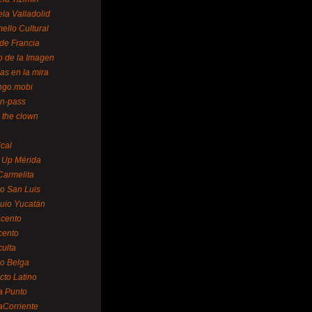
la Valladolid
ello Cultural
de Francia
o de la Imagen
as en la mira
ngo.mobi
n-pass
 the clown
ical
 Up Mérida
Carmelita
o San Luis
uio Yucatán
cento
cento
ulta
o Belga
cto Latino
a Punto
aCorriente