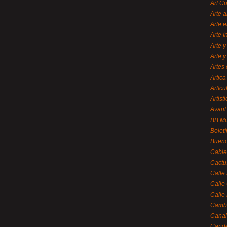
Art C
Arte a
Arte e
Arte 
Arte y
Arte y
Artes 
Artica
Artícu
Artisti
Avant
BB M
Bolet
Bueno
Cable
Cactu
Calle
Calle
Calle
Cambi
Canal
Cande