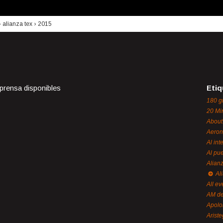
›
alianza tex
›
2015
 prensa disponibles
Etiq
180 g
20 Mi
About
Aeron
Al int
Al pue
Alian
Al
All ev
AM de
Apol
Ariste