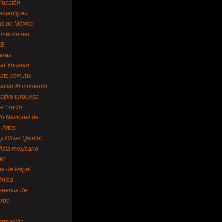
Yucatán
amaulipas
as de México
américa.net
NE
teras
mat Yucatán
mate.com.mx
mativo Al momento
mativo turquesa
me Fracto
uto Nacional de
 Artes
 Oliver Quintal,
dista mexicano
FM
ja de Papel
ónica
spensa de
ardo
formación