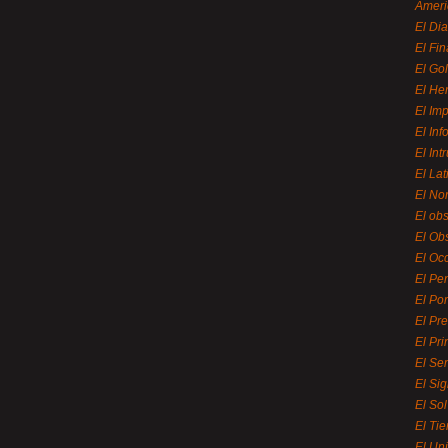
Ameri
El Di
El Fi
El Gol
El He
El Imp
El In
El Int
El La
El Nor
El ob
El Ob
El Oc
El Pe
El Por
El Pr
El Pri
El Se
El Sig
El So
El Ti
El Uni