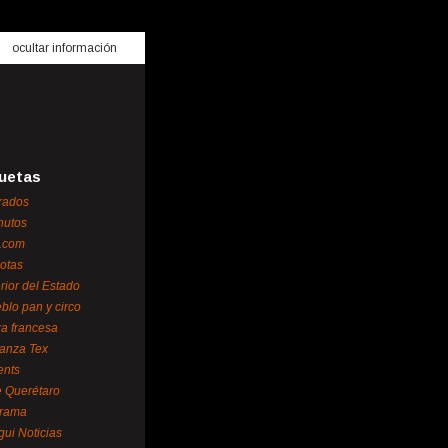
ocultar información
uetas
rados
nutos
.com
otas
erior del Estado
blo pan y circo
za francesa
ianza Tex
ents
 Querétaro
orama
gui Noticias