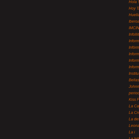
Hola 
Hoy T
Huell
Ibero
IMCI
Infolli
Infor
Infór
Infor
Infor
Infor
Instit
Bellas
Johnny
perio
Kiss 
La Ca
La Cr
La de
Leon
La i
La In