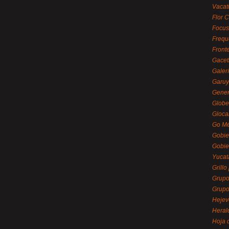
Vacat
Flor C
Focus
Frequ
Front
Gacet
Galerí
Garu
Gener
Globe
Gloca
Go Mé
Gobie
Gobie
Yucat
Grillo
Grupo
Grupo
Hejev
Heral
Hoja 