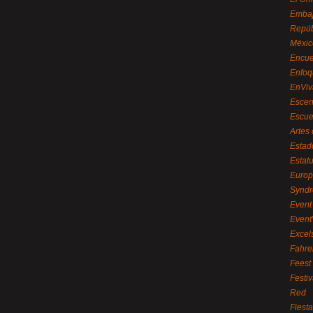
Embaj
Repúb
Méxic
Encue
Enfoq
EnViv
Escen
Escue
Artes
Estad
Estat
Euro
Syndr
Event 
Event
Excel
Fahre
Feest
Festi
Red
Fiest