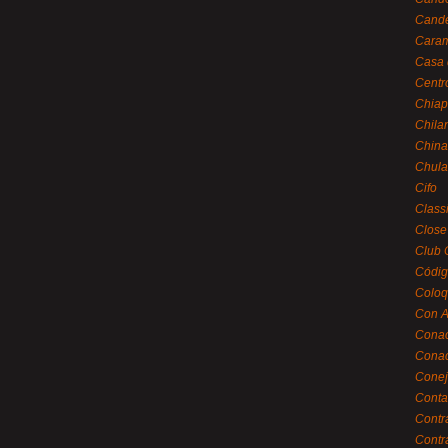
Cande
Caram
Casa 
Centr
Chiap
Chila
China
Chula
Cifo
Class
Close
Club 
Códig
Coloq
Con A
Cona
Conac
Conej
Conta
Contr
Contr