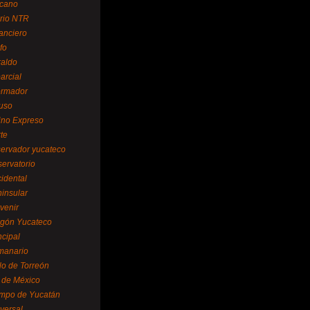
cano
ario NTR
nanciero
fo
raldo
arcial
formador
ruso
tino Expreso
te
servador yucateco
servatorio
cidental
ninsular
venir
egón Yucateco
ncipal
manario
lo de Torreón
l de México
empo de Yucatán
versal