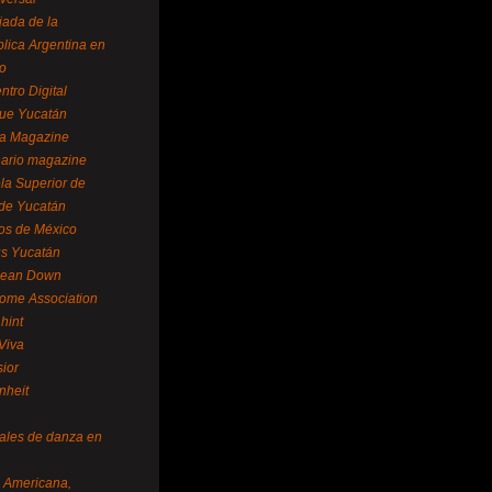
ada de la
lica Argentina en
o
ntro Digital
ue Yucatán
a Magazine
ario magazine
la Superior de
 de Yucatán
os de México
us Yucatán
pean Down
ome Association
hint
Viva
sior
nheit
vales de danza en
a Americana,