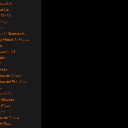
ion club
astillo
 Mérida
ency
era
a de Guanajuato
a Virtual de Mérida
yo
accion 21
dia
l
rida
rno de Jalisco
rno del Estado de
án
 porteño
 Fórmula
 Rivas
ent
do de Toluca
de Ruta