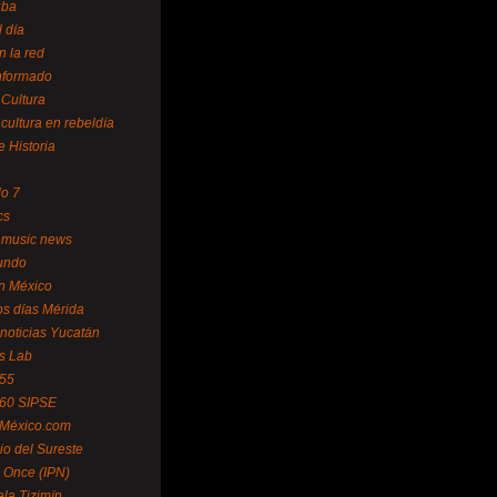
uba
l día
n la red
Informado
 Cultura
 cultura en rebeldía
e Historia
lo 7
cs
 music news
undo
ín México
s días Mérida
noticias Yucatán
s Lab
 55
 60 SIPSE
 México.com
o del Sureste
 Once (IPN)
la Tizimín