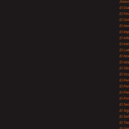
Ameri
El Di
El Fi
El Gol
El He
El Imp
El In
El Int
El La
El Nor
El ob
El Ob
El Oc
El Pe
El Por
El Pr
El Pri
El Se
El Sig
El So
El Ti
El Uni