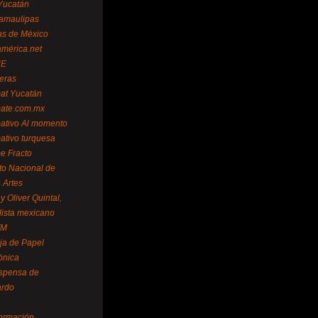
Yucatán
amaulipas
as de México
américa.net
NE
teras
mat Yucatán
mate.com.mx
mativo Al momento
mativo turquesa
me Fracto
uto Nacional de
 Artes
 Oliver Quintal,
dista mexicano
FM
ja de Papel
ónica
spensa de
ardo
formación