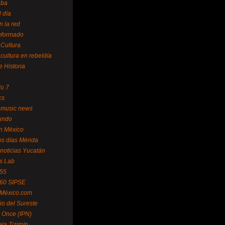
uba
l día
n la red
Informado
 Cultura
 cultura en rebeldía
e Historia
lo 7
cs
 music news
undo
ín México
s días Mérida
noticias Yucatán
s Lab
 55
 60 SIPSE
 México.com
o del Sureste
 Once (IPN)
la Tizimín