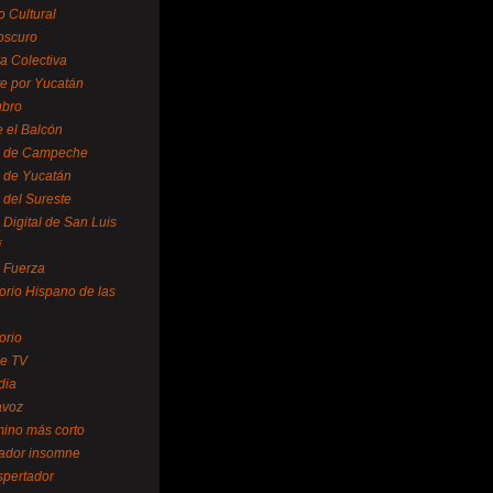
o Cultural
oscuro
ra Colectiva
e por Yucatán
ubro
 el Balcón
o de Campeche
o de Yucatán
 del Sureste
 Digital de San Luis
í
o Fuerza
torio Hispano de las
orio
se TV
dia
avoz
mino más corto
rador insomne
spertador