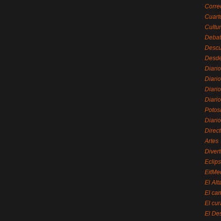
Corre
Cuart
Cultu
Debat
Desc
Desde
Diari
Diari
Diario
Diario
Potos
Diari
Direc
Artes
Divert
Eclip
EitMe
El Alt
El ca
El cu
El De