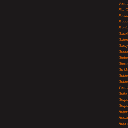
Vacat
Flor C
Focus
Frequ
Front
Gacet
Galerí
Garu
Gener
Globe
Gloca
Go Mé
Gobie
Gobie
Yucat
Grillo
Grupo
Grupo
Hejev
Heral
Hoja 