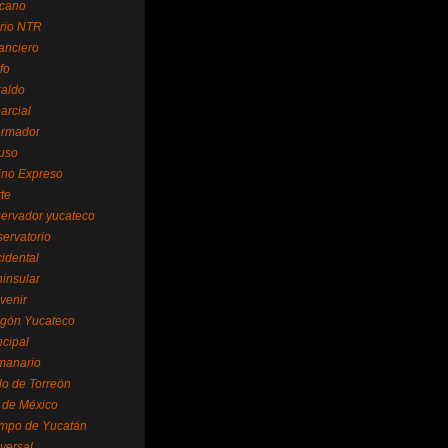
cano
ario NTR
nanciero
fo
raldo
arcial
formador
ruso
tino Expreso
te
servador yucateco
servatorio
cidental
ninsular
venir
egón Yucateco
ncipal
manario
lo de Torreón
l de México
empo de Yucatán
versal