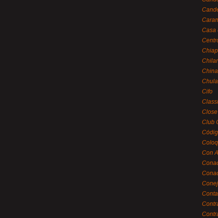
Cande
Caram
Casa 
Centr
Chiap
Chila
China
Chula
Cifo
Class
Close
Club 
Códig
Coloq
Con A
Cona
Conac
Conej
Conta
Contr
Contr