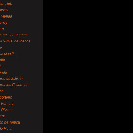
ion club
astillo
 Mérida
ency
era
a de Guanajuato
a Virtual de Mérida
yo
accion 21
dia
l
rida
rno de Jalisco
rno del Estado de
án
 porteño
 Fórmula
 Rivas
ent
do de Toluca
de Ruta