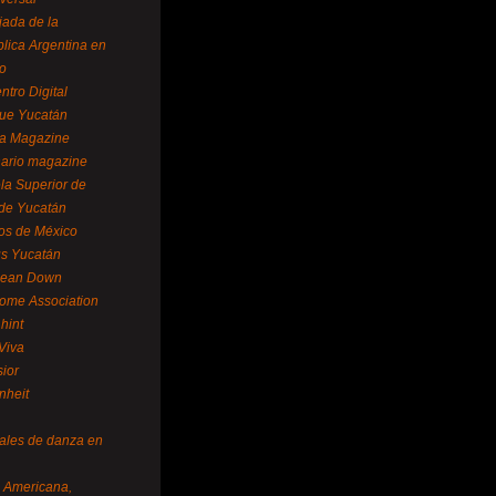
ada de la
lica Argentina en
o
ntro Digital
ue Yucatán
a Magazine
ario magazine
la Superior de
 de Yucatán
os de México
us Yucatán
pean Down
ome Association
hint
Viva
sior
nheit
vales de danza en
a Americana,