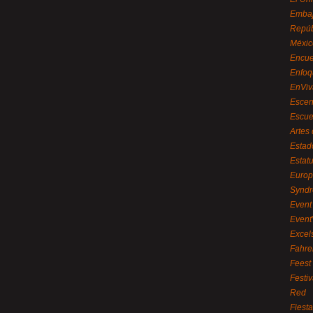
Embaj
Repúb
Méxic
Encue
Enfoq
EnViv
Escen
Escue
Artes
Estad
Estat
Euro
Syndr
Event 
Event
Excel
Fahre
Feest
Festi
Red
Fiest