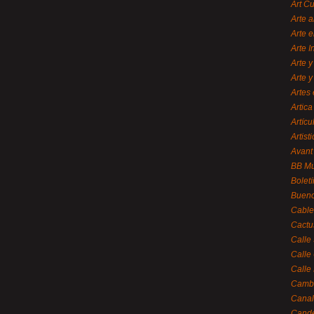
Art C
Arte a
Arte e
Arte 
Arte y
Arte y
Artes 
Artica
Artícu
Artisti
Avant
BB M
Bolet
Bueno
Cable
Cactu
Calle
Calle
Calle
Cambi
Canal
Cande