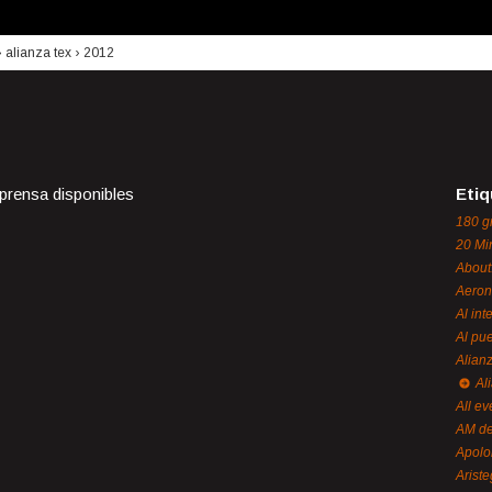
›
alianza tex
›
2012
 prensa disponibles
Etiq
180 g
20 Mi
About
Aeron
Al int
Al pue
Alian
Al
All ev
AM de
Apol
Ariste