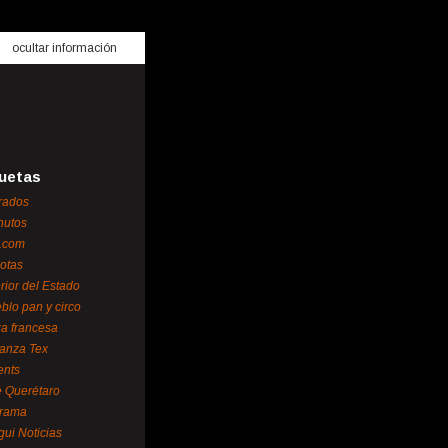
ocultar información
uetas
rados
nutos
.com
otas
erior del Estado
blo pan y circo
za francesa
ianza Tex
ents
 Querétaro
orama
gui Noticias