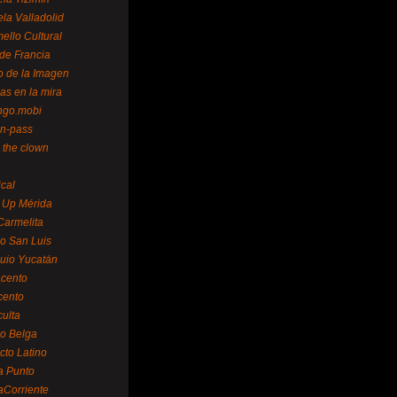
la Valladolid
ello Cultural
de Francia
o de la Imagen
as en la mira
ngo.mobi
n-pass
 the clown
ical
 Up Mérida
Carmelita
o San Luis
uio Yucatán
cento
cento
ulta
o Belga
cto Latino
a Punto
aCorriente