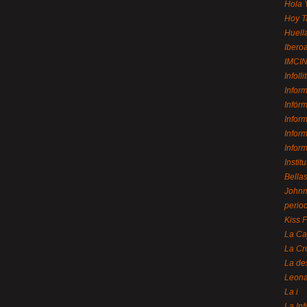
Hola 
Hoy T
Huell
Ibero
IMCI
Infolli
Infor
Infór
Infor
Infor
Infor
Instit
Bellas
Johnny
perio
Kiss 
La Ca
La Cr
La de
Leon
La i
La In