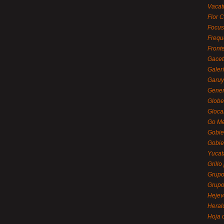
Vacat
Flor C
Focus
Frequ
Front
Gacet
Galerí
Garu
Gener
Globe
Gloca
Go Mé
Gobie
Gobie
Yucat
Grillo
Grupo
Grupo
Hejev
Heral
Hoja 