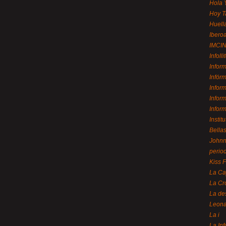
Hola 
Hoy T
Huell
Ibero
IMCI
Infolli
Infor
Infór
Infor
Infor
Infor
Instit
Bellas
Johnny
perio
Kiss 
La Ca
La Cr
La de
Leon
La i
La In