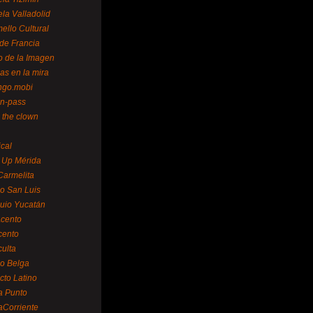
la Valladolid
ello Cultural
de Francia
o de la Imagen
as en la mira
ngo.mobi
n-pass
 the clown
ical
 Up Mérida
Carmelita
o San Luis
uio Yucatán
cento
cento
ulta
o Belga
cto Latino
a Punto
aCorriente