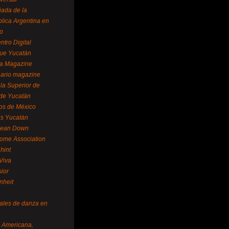
ada de la
lica Argentina en
o
ntro Digital
ue Yucatán
a Magazine
ario magazine
la Superior de
 de Yucatán
os de México
us Yucatán
pean Down
ome Association
hint
Viva
sior
nheit
vales de danza en
a Americana,