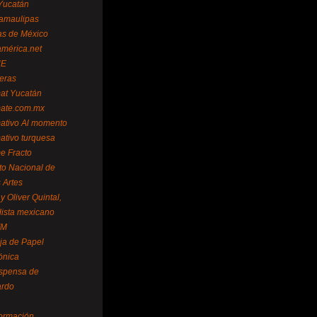
Yucatán
amaulipas
as de México
américa.net
NE
teras
mat Yucatán
mate.com.mx
mativo Al momento
mativo turquesa
me Fracto
uto Nacional de
 Artes
 Oliver Quintal,
dista mexicano
FM
ja de Papel
ónica
spensa de
ardo
formación