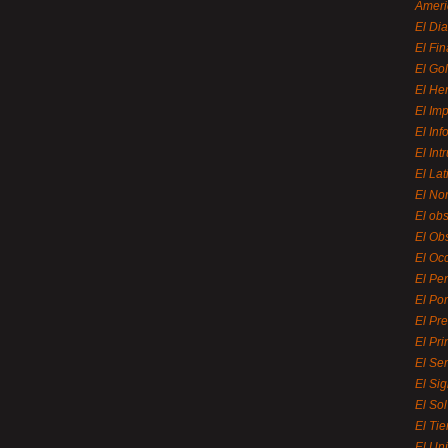
Ameri
El Di
El Fi
El Gol
El He
El Imp
El In
El Int
El La
El Nor
El ob
El Ob
El Oc
El Pe
El Por
El Pr
El Pri
El Se
El Sig
El So
El Ti
El Uni