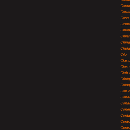
Cande
Caram
Casa 
Centr
Chiap
Chila
China
Chula
Cifo
Class
Close
Club 
Códig
Coloq
Con A
Cona
Conac
Conej
Conta
Contr
Contr