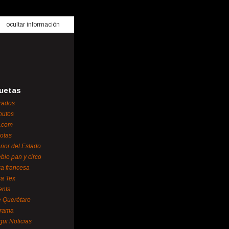
ocultar información
uetas
rados
nutos
.com
otas
erior del Estado
blo pan y circo
za francesa
za Tex
ents
 Querétaro
orama
gui Noticias