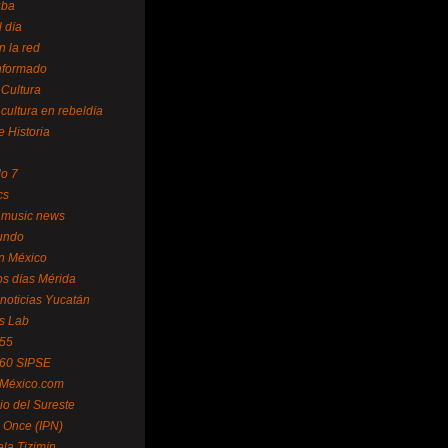
uba
l día
n la red
Informado
 Cultura
 cultura en rebeldía
e Historia
lo 7
cs
 music news
undo
ín México
s días Mérida
noticias Yucatán
s Lab
 55
 60 SIPSE
 México.com
o del Sureste
 Once (IPN)
la Tizimín