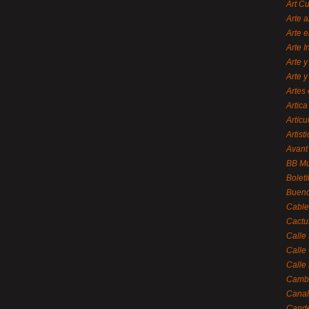
Art C
Arte a
Arte e
Arte 
Arte y
Arte y
Artes 
Artica
Artícu
Artisti
Avant
BB M
Bolet
Bueno
Cable
Cactu
Calle
Calle
Calle
Cambi
Canal
Cande