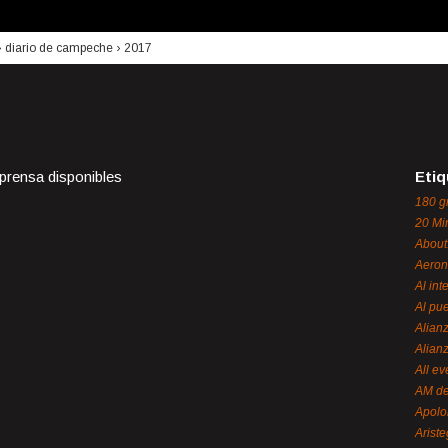
›
diario de campeche
›
2017
 prensa disponibles
Etiq
180 g
20 Mi
About
Aeron
Al int
Al pue
Alian
Alian
All ev
AM de
Apol
Ariste