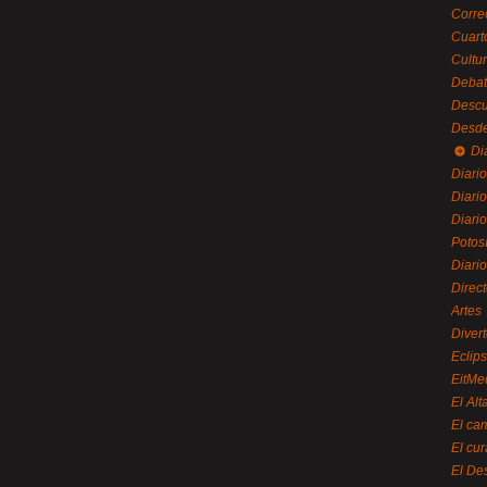
Corre
Cuart
Cultu
Debat
Desc
Desde
Di
Diari
Diario
Diario
Potos
Diari
Direc
Artes
Divert
Eclip
EitMe
El Alt
El ca
El cu
El De