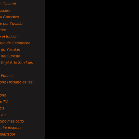
o Cultural
oscuro
ra Colectiva
e por Yucatán
ubro
 el Balcón
ario de Campeche
o de Yucatán
 del Sureste
 Digital de San Luis
í
o Fuerza
torio Hispano de las
orio
se TV
dia
avoz
mino más corto
rador insomne
spertador