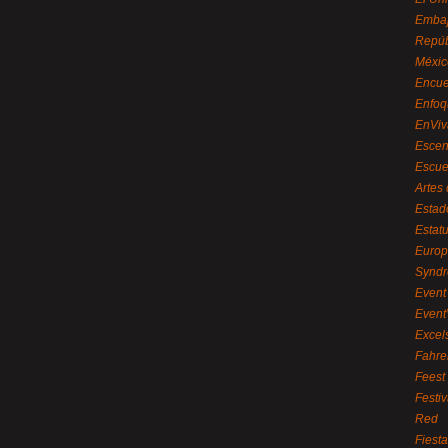
Embaj
Repúb
Méxic
Encue
Enfoq
EnViv
Escen
Escue
Artes
Estad
Estat
Euro
Syndr
Event 
Event
Excel
Fahre
Feest
Festi
Red
Fiest