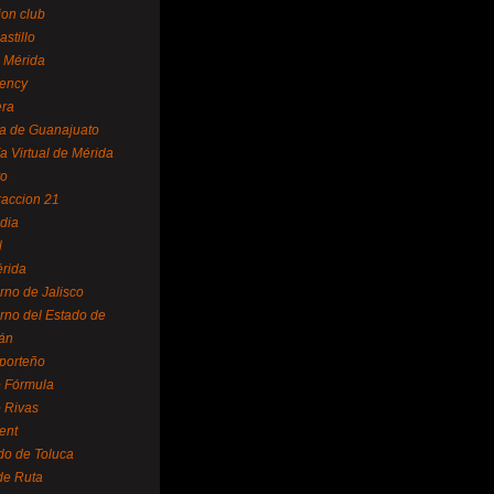
ion club
astillo
 Mérida
ency
era
a de Guanajuato
a Virtual de Mérida
yo
accion 21
dia
l
rida
rno de Jalisco
rno del Estado de
án
 porteño
 Fórmula
 Rivas
ent
do de Toluca
de Ruta