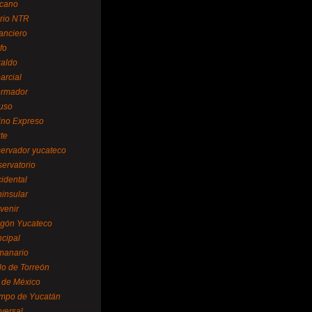
cano
ario NTR
nanciero
fo
raldo
arcial
formador
ruso
tino Expreso
te
servador yucateco
servatorio
cidental
ninsular
venir
egón Yucateco
ncipal
manario
lo de Torreón
l de México
empo de Yucatán
versal