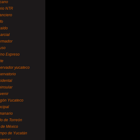
cano
ario NTR
nanciero
fo
raldo
arcial
formador
ruso
tino Expreso
te
servador yucateco
servatorio
cidental
ninsular
venir
egón Yucateco
ncipal
manario
lo de Torreón
l de México
empo de Yucatán
versal