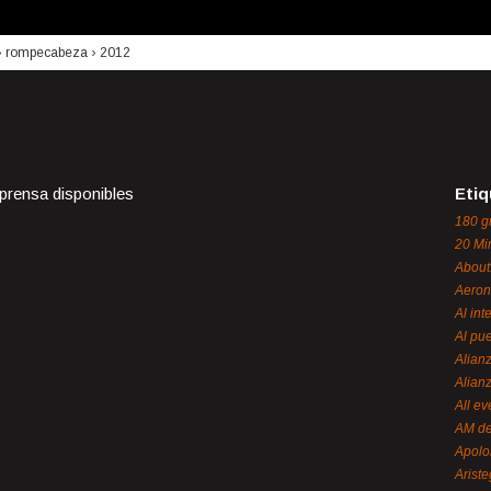
›
rompecabeza
›
2012
 prensa disponibles
Etiq
180 g
20 Mi
About
Aeron
Al int
Al pue
Alian
Alian
All ev
AM de
Apol
Ariste