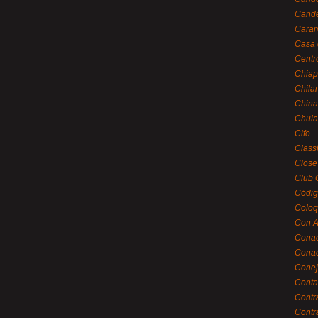
Cande
Caram
Casa 
Centr
Chiap
Chila
China
Chula
Cifo
Class
Close
Club 
Códig
Coloq
Con A
Cona
Conac
Conej
Conta
Contr
Contr