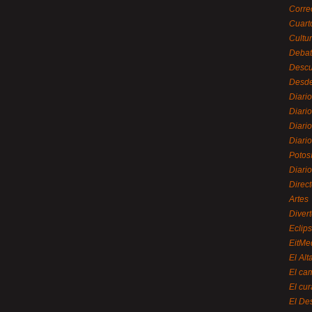
Corre
Cuart
Cultu
Debat
Desc
Desde
Diari
Diari
Diario
Diario
Potos
Diari
Direc
Artes
Divert
Eclip
EitMe
El Alt
El ca
El cu
El De