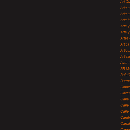
Art C
Arte a
Arte e
Arte 
Arte y
Arte y
Artes 
Artica
Artícu
Artisti
Avant
BB M
Bolet
Bueno
Cable
Cactu
Calle
Calle
Calle
Cambi
Canal
Cande