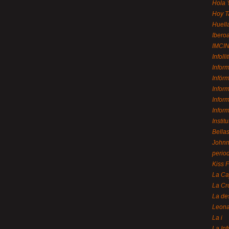
Hola 
Hoy T
Huell
Ibero
IMCI
Infolli
Infor
Infór
Infor
Infor
Infor
Instit
Bellas
Johnny
perio
Kiss 
La Ca
La Cr
La de
Leon
La i
La In