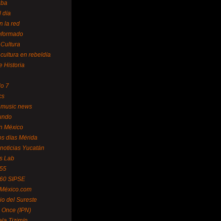
uba
l día
n la red
Informado
 Cultura
 cultura en rebeldía
e Historia
lo 7
cs
 music news
undo
ín México
s días Mérida
noticias Yucatán
s Lab
 55
 60 SIPSE
 México.com
o del Sureste
 Once (IPN)
la Tizimín