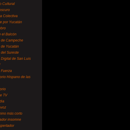
o Cultural
oscuro
ra Colectiva
e por Yucatán
ubro
 el Balcón
o de Campeche
o de Yucatán
 del Sureste
 Digital de San Luis
í
o Fuerza
torio Hispano de las
orio
se TV
dia
avoz
mino más corto
rador insomne
spertador