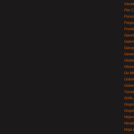
Vacat
Flor C
Focus
Frequ
Front
Gacet
Galerí
Garu
Gener
Globe
Gloca
Go Mé
Gobie
Gobie
Yucat
Grillo
Grupo
Grupo
Hejev
Heral
Hoja 