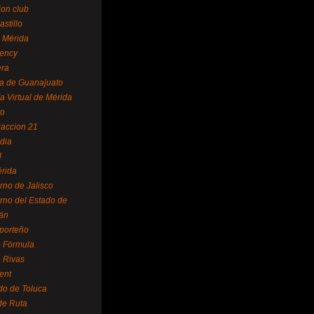
ion club
astillo
 Mérida
ency
era
a de Guanajuato
a Virtual de Mérida
yo
accion 21
dia
l
rida
rno de Jalisco
rno del Estado de
án
 porteño
 Fórmula
 Rivas
ent
do de Toluca
de Ruta