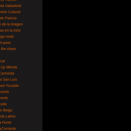
la Valladolid
ello Cultural
de Francia
o de la Imagen
as en la mira
ngo.mobi
n-pass
 the clown
ical
 Up Mérida
Carmelita
o San Luis
uio Yucatán
cento
cento
ulta
o Belga
cto Latino
a Punto
aCorriente