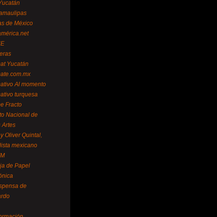
Yucatán
amaulipas
as de México
américa.net
NE
teras
mat Yucatán
mate.com.mx
mativo Al momento
mativo turquesa
me Fracto
uto Nacional de
 Artes
 Oliver Quintal,
dista mexicano
FM
ja de Papel
ónica
spensa de
ardo
formación