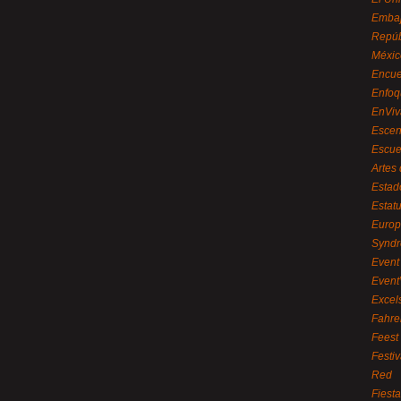
Embaj
Repúb
Méxic
Encue
Enfoq
EnViv
Escen
Escue
Artes
Estad
Estat
Euro
Syndr
Event 
Event
Excel
Fahre
Feest
Festi
Red
Fiest