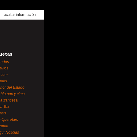
ocultar información
uetas
rados
nutos
.com
otas
erior del Estado
blo pan y circo
za francesa
za Tex
ents
 Querétaro
orama
gui Noticias