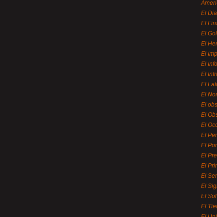
Ameri
El Di
El Fi
El Gol
El He
El Imp
El In
El Int
El La
El Nor
El ob
El Ob
El Oc
El Pe
El Por
El Pr
El Pri
El Se
El Sig
El So
El Ti
El Uni