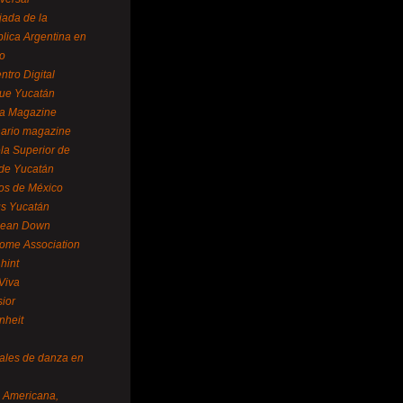
ada de la
lica Argentina en
o
ntro Digital
ue Yucatán
a Magazine
ario magazine
la Superior de
 de Yucatán
os de México
us Yucatán
pean Down
ome Association
hint
Viva
sior
nheit
vales de danza en
a Americana,