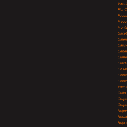
Vacat
Flor C
Focus
Frequ
Front
Gacet
Galerí
Garu
Gener
Globe
Gloca
Go Mé
Gobie
Gobie
Yucat
Grillo
Grupo
Grupo
Hejev
Heral
Hoja 