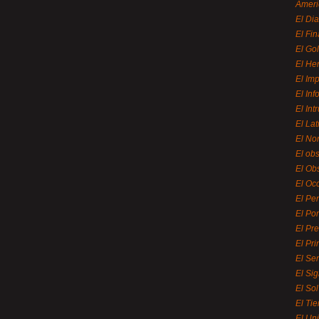
Ameri
El Di
El Fi
El Gol
El He
El Imp
El In
El Int
El La
El Nor
El ob
El Ob
El Oc
El Pe
El Por
El Pr
El Pri
El Se
El Sig
El So
El Ti
El Uni