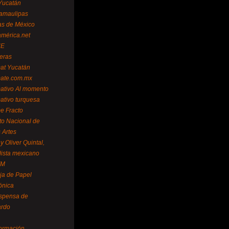
Yucatán
amaulipas
as de México
américa.net
NE
teras
mat Yucatán
mate.com.mx
mativo Al momento
mativo turquesa
me Fracto
uto Nacional de
 Artes
 Oliver Quintal,
dista mexicano
FM
ja de Papel
ónica
spensa de
ardo
formación