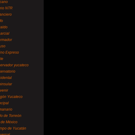
cano
ario NTR
nanciero
fo
raldo
arcial
formador
ruso
tino Expreso
te
servador yucateco
servatorio
cidental
ninsular
venir
egón Yucateco
ncipal
manario
lo de Torreón
l de México
empo de Yucatán
versal