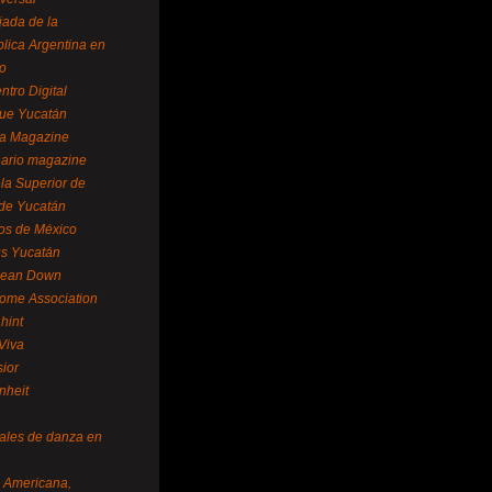
ada de la
lica Argentina en
o
ntro Digital
ue Yucatán
a Magazine
ario magazine
la Superior de
 de Yucatán
os de México
us Yucatán
pean Down
ome Association
hint
Viva
sior
nheit
vales de danza en
a Americana,