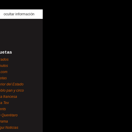
ocultar información
uetas
rados
nutos
.com
otas
erior del Estado
blo pan y circo
za francesa
za Tex
ents
 Querétaro
orama
gui Noticias