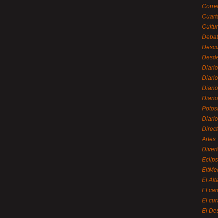
Corre
Cuart
Cultu
Debat
Desc
Desde
Diari
Diari
Diario
Diario
Potos
Diari
Direc
Artes
Divert
Eclip
EitMe
El Alt
El ca
El cu
El De