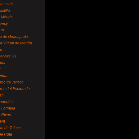
ion club
astillo
 Mérida
ency
era
a de Guanajuato
a Virtual de Mérida
yo
accion 21
dia
l
rida
rno de Jalisco
rno del Estado de
án
 porteño
 Fórmula
 Rivas
ent
do de Toluca
de Ruta