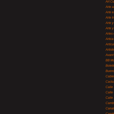
Art C
Arte a
Arte e
Arte 
Arte y
Arte y
Artes 
Artica
Artícu
Artisti
Avant
BB M
Bolet
Bueno
Cable
Cactu
Calle
Calle
Calle
Cambi
Canal
Cande