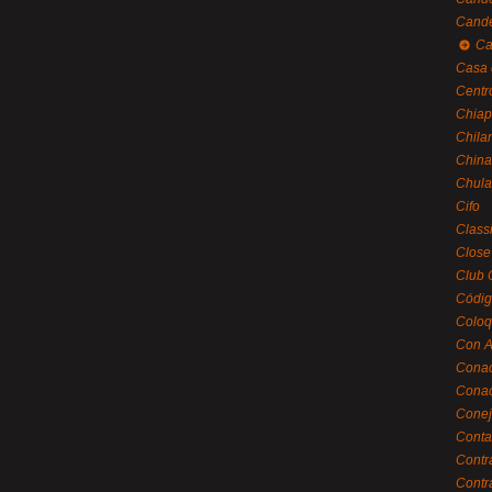
Cande
Ca
Casa 
Centr
Chiap
Chila
China
Chula
Cifo
Class
Close
Club 
Códig
Coloq
Con A
Cona
Conac
Conej
Conta
Contr
Contr