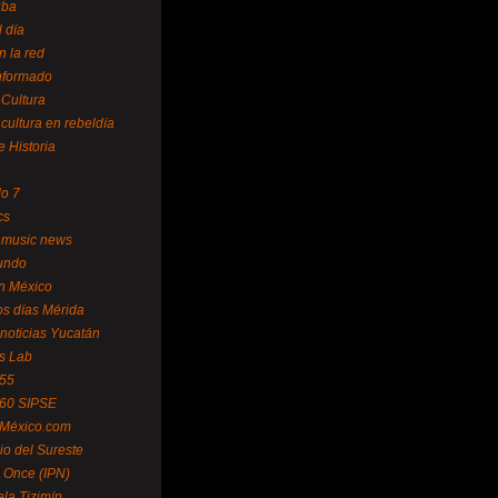
uba
l día
n la red
Informado
 Cultura
 cultura en rebeldía
e Historia
lo 7
cs
 music news
undo
ín México
s días Mérida
noticias Yucatán
s Lab
 55
 60 SIPSE
 México.com
o del Sureste
 Once (IPN)
la Tizimín