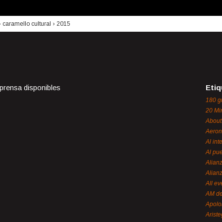
›
caramello cultural
›
2015
 prensa disponibles
Etiq
180 g
20 Mi
About
Aeron
Al int
Al pue
Alian
Alian
All ev
AM de
Apol
Ariste