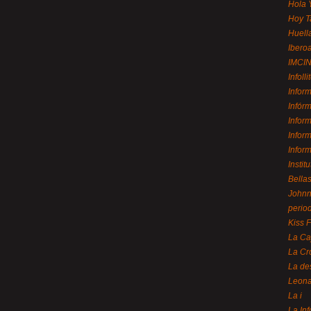
Hola 
Hoy T
Huell
Ibero
IMCI
Infolli
Infor
Infór
Infor
Infor
Infor
Instit
Bellas
Johnny
perio
Kiss 
La Ca
La Cr
La de
Leon
La i
La In