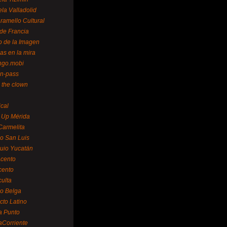
la Valladolid
ramello Cultural
de Francia
o de la Imagen
as en la mira
ngo.mobi
n-pass
 the clown
ical
 Up Mérida
Carmelita
o San Luis
uio Yucatán
cento
cento
ulta
o Belga
cto Latino
a Punto
aCorriente