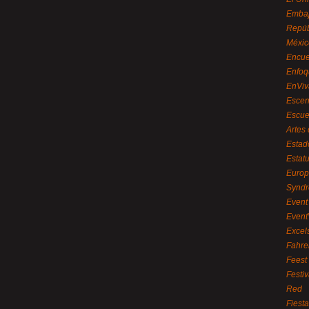
Embaj
Repúb
Méxic
Encue
Enfoq
EnViv
Escen
Escue
Artes
Estad
Estat
Euro
Syndr
Event 
Event
Excel
Fahre
Feest
Festi
Red
Fiest