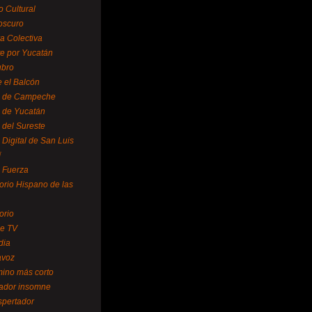
o Cultural
oscuro
ra Colectiva
e por Yucatán
ubro
 el Balcón
o de Campeche
o de Yucatán
 del Sureste
 Digital de San Luis
í
o Fuerza
torio Hispano de las
orio
se TV
dia
avoz
mino más corto
rador insomne
spertador