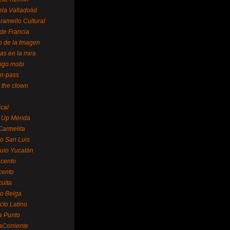
la Valladolid
ramello Cultural
de Francia
o de la Imagen
as en la mira
ngo.mobi
n-pass
 the clown
ical
 Up Mérida
Carmelita
o San Luis
uio Yucatán
cento
cento
ulta
o Belga
cto Latino
a Punto
aCorriente