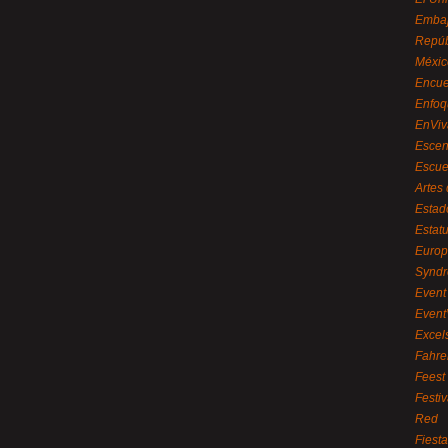
Embaj
Repúb
Méxic
Encue
Enfoq
EnViv
Escen
Escue
Artes
Estad
Estat
Euro
Syndr
Event 
Event
Excel
Fahre
Feest
Festi
Red
Fiest