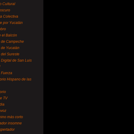
o Cultural
oscuro
ra Colectiva
e por Yucatán
ubro
 el Balcón
o de Campeche
o de Yucatán
 del Sureste
 Digital de San Luis
í
o Fuerza
torio Hispano de las
orio
se TV
dia
avoz
mino más corto
rador insomne
spertador