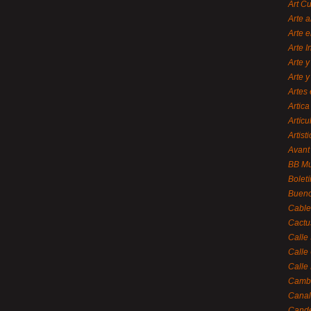
Art C
Arte a
Arte e
Arte 
Arte y
Arte y
Artes 
Artica
Artícu
Artisti
Avant
BB M
Bolet
Bueno
Cable
Cactu
Calle
Calle
Calle
Cambi
Canal
Cande