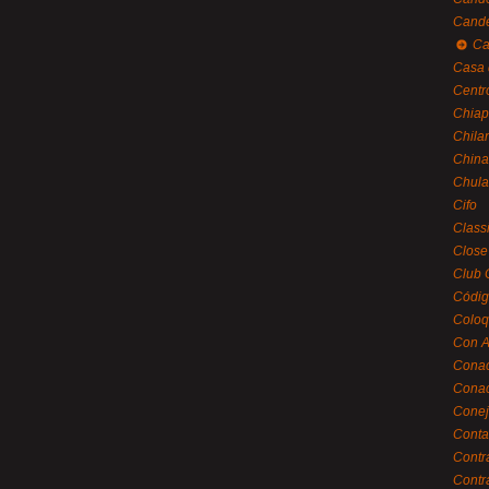
Cande
Ca
Casa 
Centr
Chiap
Chila
China
Chula
Cifo
Class
Close
Club 
Códig
Coloq
Con A
Cona
Conac
Conej
Conta
Contr
Contr