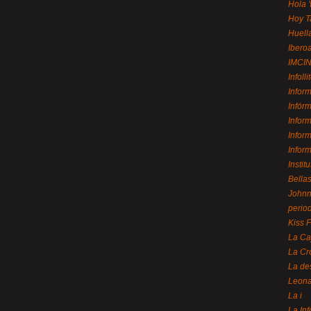
Hola 
Hoy T
Huell
Ibero
IMCI
Infolli
Infor
Infór
Infor
Infor
Infor
Instit
Bellas
Johnny
perio
Kiss 
La Ca
La Cr
La de
Leon
La i
La In