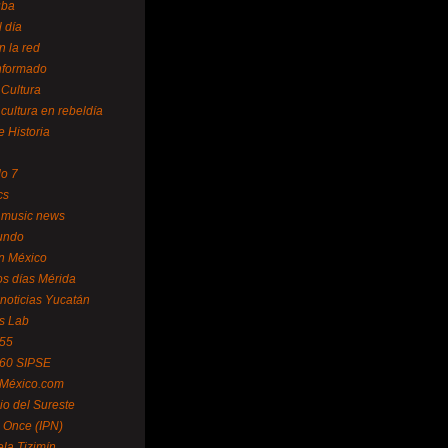
uba
l día
n la red
Informado
 Cultura
 cultura en rebeldía
e Historia
lo 7
cs
 music news
undo
ín México
s días Mérida
noticias Yucatán
s Lab
 55
 60 SIPSE
 México.com
o del Sureste
 Once (IPN)
la Tizimín