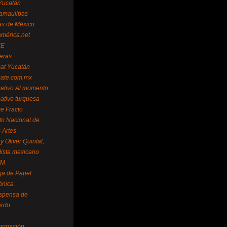
Yucatán
amaulipas
as de México
américa.net
NE
teras
mat Yucatán
mate.com.mx
mativo Al momento
mativo turquesa
me Fracto
uto Nacional de
 Artes
 Oliver Quintal,
dista mexicano
FM
ja de Papel
ónica
spensa de
ardo
formación