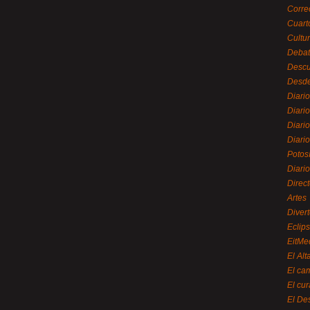
Corre
Cuart
Cultu
Debat
Desc
Desde
Diari
Diari
Diario
Diario
Potos
Diari
Direc
Artes
Divert
Eclip
EitMe
El Alt
El ca
El cu
El De