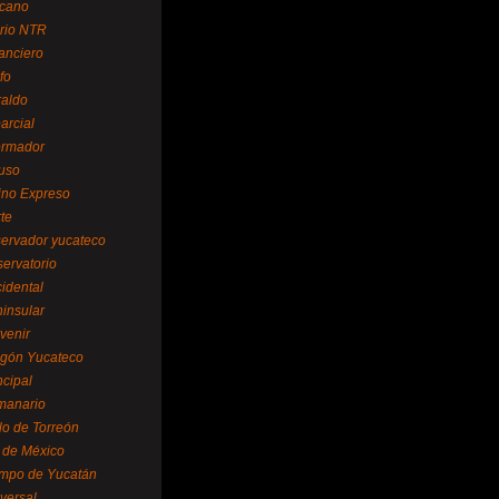
cano
ario NTR
nanciero
fo
raldo
arcial
formador
ruso
tino Expreso
te
servador yucateco
servatorio
cidental
ninsular
venir
egón Yucateco
ncipal
manario
lo de Torreón
l de México
empo de Yucatán
versal