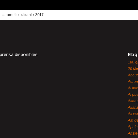
›
caramello cultural
›
2017
 prensa disponibles
Etiq
180 g
20 Mi
About
Aeron
Al int
Al pue
Alian
Alian
All ev
AM de
Apol
Ariste