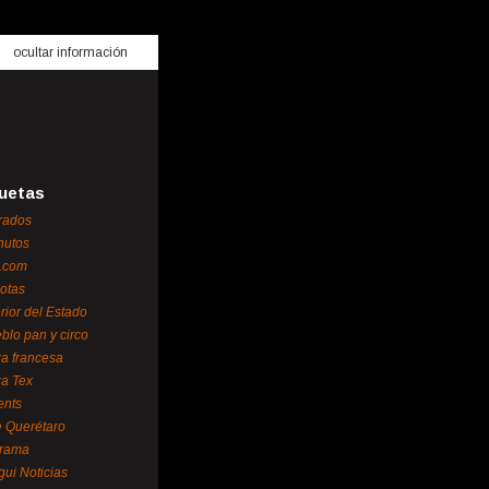
ocultar información
uetas
rados
nutos
.com
otas
erior del Estado
blo pan y circo
za francesa
za Tex
ents
 Querétaro
orama
gui Noticias