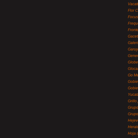
Vacat
Flor C
Focus
Frequ
Front
Gacet
Galerí
Garu
Gener
Globe
Gloca
Go Mé
Gobie
Gobie
Yucat
Grillo
Grupo
Grupo
Hejev
Heral
Hoja 