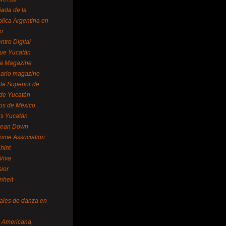
ada de la
lica Argentina en
o
ntro Digital
ue Yucatán
a Magazine
ario magazine
la Superior de
 de Yucatán
os de México
us Yucatán
pean Down
ome Association
hint
Viva
sior
nheit
vales de danza en
a Americana,