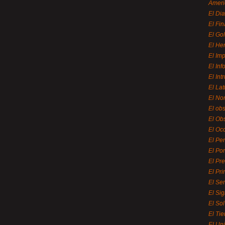
Ameri
El Di
El Fi
El Gol
El He
El Imp
El In
El Int
El La
El Nor
El ob
El Ob
El Oc
El Pe
El Por
El Pr
El Pri
El Se
El Sig
El So
El Ti
El Uni