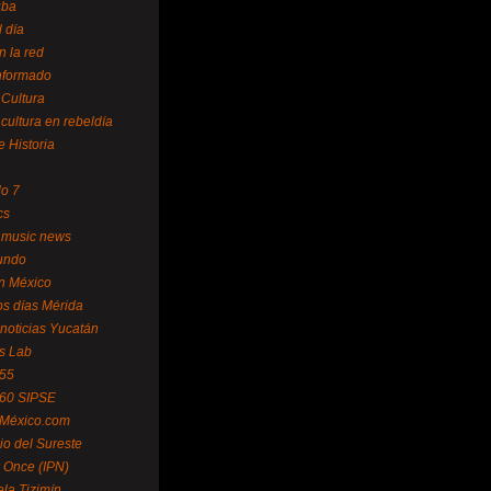
uba
l día
n la red
Informado
 Cultura
 cultura en rebeldía
e Historia
lo 7
cs
 music news
undo
ín México
s días Mérida
noticias Yucatán
s Lab
 55
 60 SIPSE
 México.com
o del Sureste
 Once (IPN)
la Tizimín