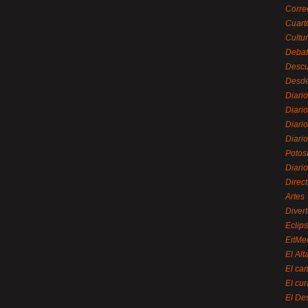
Corre
Cuart
Cultu
Debat
Desc
Desde
Diari
Diari
Diario
Diario
Potos
Diari
Direc
Artes
Divert
Eclip
EitMe
El Alt
El ca
El cu
El De