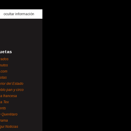
ocultar información
uetas
rados
nutos
.com
otas
erior del Estado
blo pan y circo
za francesa
za Tex
ents
 Querétaro
orama
gui Noticias