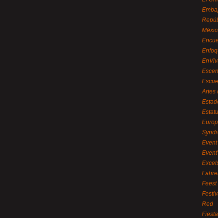
Embaj
Repúb
Méxic
Encue
Enfoq
EnViv
Escen
Escue
Artes
Estad
Estat
Euro
Syndr
Event 
Event
Excel
Fahre
Feest
Festi
Red
Fiest