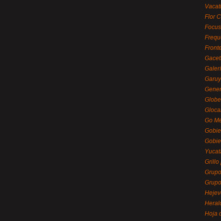
Vacat
Flor C
Focus
Frequ
Front
Gacet
Galerí
Garu
Gener
Globe
Gloca
Go Mé
Gobie
Gobie
Yucat
Grillo
Grupo
Grupo
Hejev
Heral
Hoja 