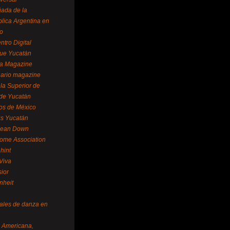
ada de la
lica Argentina en
o
ntro Digital
ue Yucatán
a Magazine
ario magazine
la Superior de
 de Yucatán
os de México
us Yucatán
pean Down
ome Association
hint
Viva
sior
nheit
vales de danza en
a Americana,