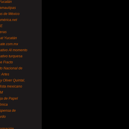
Yucatán
amaulipas
as de México
américa.net
NE
teras
mat Yucatán
mate.com.mx
mativo Al momento
mativo turquesa
me Fracto
uto Nacional de
 Artes
 Oliver Quintal,
dista mexicano
FM
ja de Papel
ónica
spensa de
ardo
formación