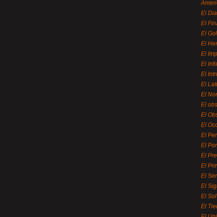
Ameri
El Di
El Fi
El Gol
El He
El Imp
El In
El Int
El La
El Nor
El ob
El Ob
El Oc
El Pe
El Por
El Pr
El Pri
El Se
El Sig
El So
El Ti
El Uni