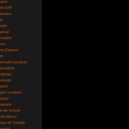
cano
ario NTR
nanciero
fo
raldo
arcial
formador
ruso
tino Expreso
te
servador yucateco
servatorio
cidental
ninsular
venir
egón Yucateco
ncipal
manario
lo de Torreón
l de México
empo de Yucatán
versal