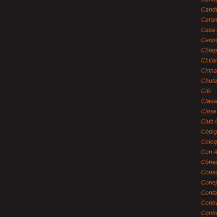
Cande
Caram
Casa 
Centr
Chiap
Chila
China
Chula
Cifo
Class
Close
Club 
Códig
Coloq
Con A
Cona
Conac
Conej
Conta
Contr
Contr