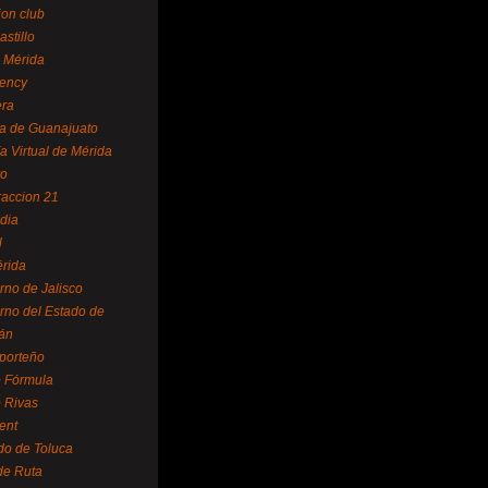
ion club
astillo
 Mérida
ency
era
a de Guanajuato
a Virtual de Mérida
yo
accion 21
dia
l
rida
rno de Jalisco
rno del Estado de
án
 porteño
 Fórmula
 Rivas
ent
do de Toluca
de Ruta