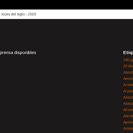
›
luces del siglo
›
2016
 prensa disponibles
Etiq
180 g
20 Mi
About
Aeron
Al int
Al pue
Alian
Alian
All ev
AM de
Apol
Ariste