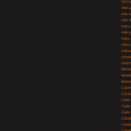
Art C
Arte a
Arte e
Arte 
Arte y
Arte y
Artes 
Artica
Artícu
Artisti
Avant
BB M
Bolet
Bueno
Cable
Cactu
Calle
Calle
Calle
Cambi
Canal
Cande