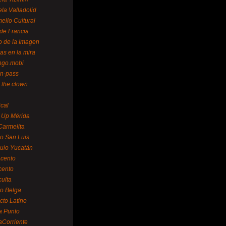
la Valladolid
ello Cultural
de Francia
o de la Imagen
as en la mira
ngo.mobi
n-pass
 the clown
ical
 Up Mérida
Carmelita
o San Luis
uio Yucatán
cento
cento
ulta
o Belga
cto Latino
a Punto
aCorriente