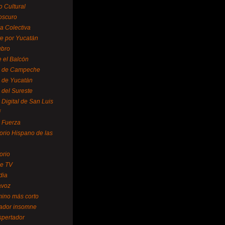
o Cultural
oscuro
ra Colectiva
e por Yucatán
ubro
 el Balcón
o de Campeche
o de Yucatán
 del Sureste
 Digital de San Luis
í
o Fuerza
torio Hispano de las
orio
se TV
dia
avoz
mino más corto
rador insomne
spertador