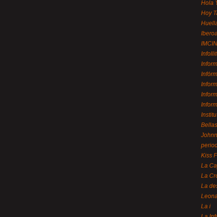
Hola 
Hoy T
Huell
Ibero
IMCI
Infolli
Infor
Infór
Infor
Infor
Infor
Instit
Bellas
Johnny
perio
Kiss 
La Ca
La Cr
La de
Leon
La i
La In