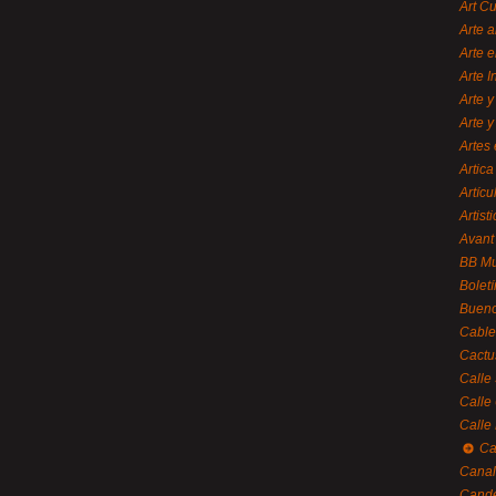
Art C
Arte a
Arte e
Arte 
Arte y
Arte y
Artes 
Artica
Artícu
Artisti
Avant
BB M
Bolet
Bueno
Cable
Cactu
Calle
Calle
Calle
Ca
Canal
Cande