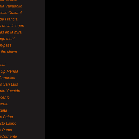
la Valladolid
ello Cultural
de Francia
o de la Imagen
as en la mira
ngo.mobi
n-pass
 the clown
ical
 Up Mérida
Carmelita
o San Luis
uio Yucatán
cento
cento
ulta
o Belga
cto Latino
a Punto
aCorriente