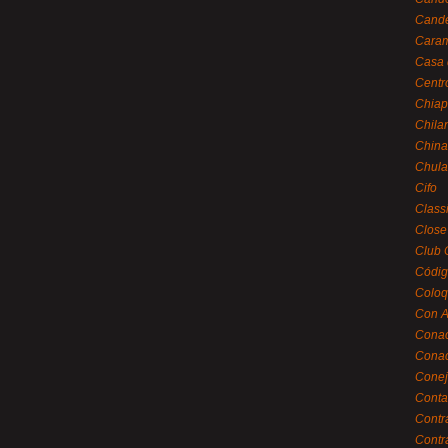
Cande
Caram
Casa 
Centr
Chiap
Chila
China
Chula
Cifo
Class
Close
Club 
Códig
Coloq
Con A
Cona
Conac
Conej
Conta
Contr
Contr