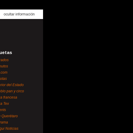
ocultar información
uetas
rados
nutos
.com
otas
erior del Estado
blo pan y circo
za francesa
za Tex
ents
 Querétaro
orama
gui Noticias