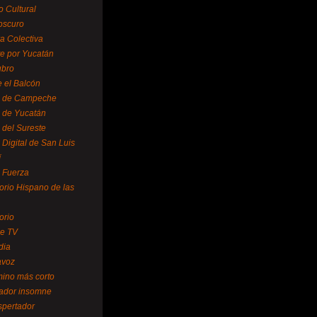
o Cultural
oscuro
ra Colectiva
e por Yucatán
ubro
 el Balcón
o de Campeche
o de Yucatán
 del Sureste
 Digital de San Luis
í
o Fuerza
torio Hispano de las
orio
se TV
dia
avoz
mino más corto
rador insomne
spertador