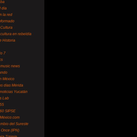
uba
l día
n la red
Informado
 Cultura
 cultura en rebeldía
e Historia
lo 7
cs
 music news
undo
ín México
s días Mérida
noticias Yucatán
s Lab
 55
 60 SIPSE
 México.com
mbio del Sureste
 Once (IPN)
la Tizimín