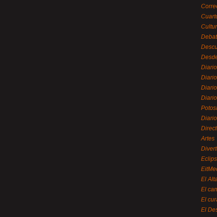
Corre
Cuart
Cultu
Debat
Desc
Desde
Diari
Diari
Diario
Diario
Potos
Diari
Direc
Artes
Divert
Eclip
EitMe
El Alt
El ca
El cu
El De