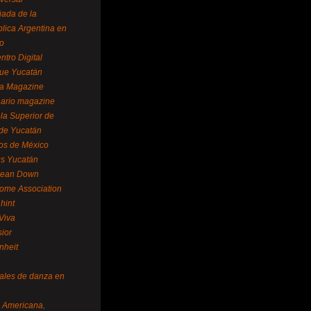
ada de la
lica Argentina en
o
ntro Digital
ue Yucatán
a Magazine
ario magazine
la Superior de
 de Yucatán
os de México
us Yucatán
pean Down
ome Association
hint
Viva
sior
nheit
vales de danza en
a Americana,