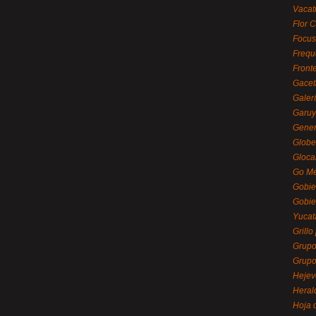
Vacat
Flor C
Focus
Frequ
Front
Gacet
Galerí
Garu
Gener
Globe
Gloca
Go Mé
Gobie
Gobie
Yucat
Grillo
Grupo
Grupo
Hejev
Heral
Hoja 