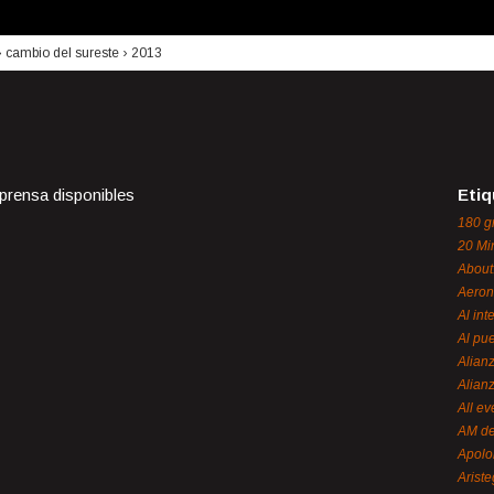
›
cambio del sureste
›
2013
 prensa disponibles
Etiq
180 g
20 Mi
About
Aeron
Al int
Al pue
Alian
Alian
All ev
AM de
Apol
Ariste