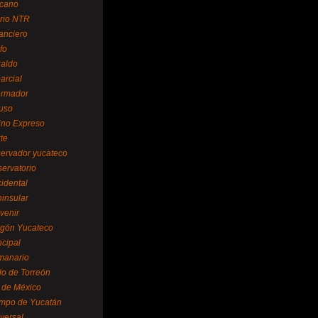
cano
ario NTR
nanciero
fo
raldo
arcial
formador
ruso
tino Expreso
te
servador yucateco
servatorio
cidental
ninsular
venir
egón Yucateco
ncipal
manario
lo de Torreón
l de México
empo de Yucatán
versal