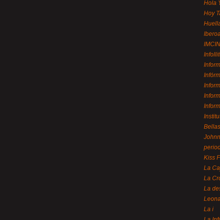
Hola 
Hoy T
Huell
Ibero
IMCI
Infolli
Infor
Infór
Infor
Infor
Infor
Instit
Bellas
Johnny
perio
Kiss 
La Ca
La Cr
La de
Leon
La i
La In