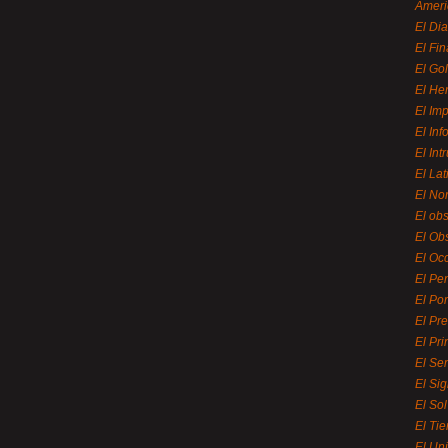
Ameri
El Di
El Fi
El Gol
El He
El Imp
El In
El Int
El La
El Nor
El ob
El Ob
El Oc
El Pe
El Por
El Pr
El Pri
El Se
El Sig
El So
El Ti
El Uni