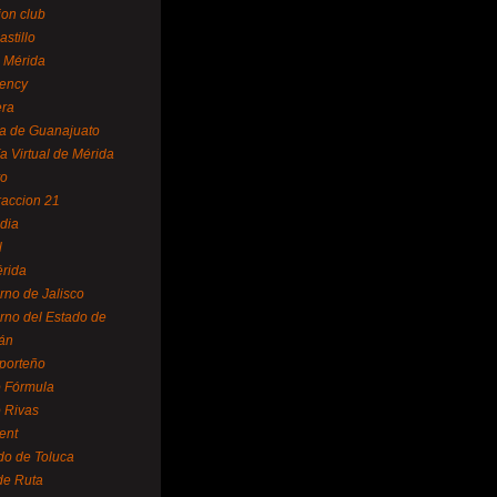
ion club
astillo
 Mérida
ency
era
a de Guanajuato
a Virtual de Mérida
yo
accion 21
dia
l
rida
rno de Jalisco
rno del Estado de
án
 porteño
 Fórmula
 Rivas
ent
do de Toluca
de Ruta