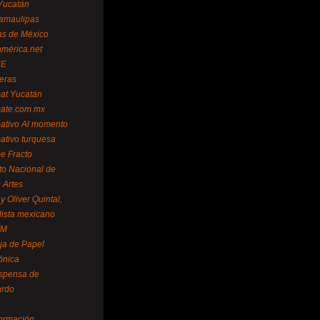
Yucatán
amaulipas
as de México
américa.net
NE
teras
mat Yucatán
mate.com.mx
mativo Al momento
mativo turquesa
me Fracto
uto Nacional de
 Artes
 Oliver Quintal,
dista mexicano
FM
ja de Papel
ónica
spensa de
ardo
formación