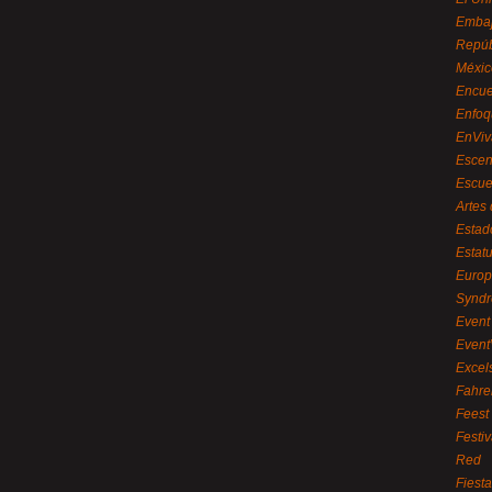
Embaj
Repúb
Méxic
Encue
Enfoq
EnViv
Escen
Escue
Artes
Estad
Estat
Euro
Syndr
Event 
Event
Excel
Fahre
Feest
Festi
Red
Fiest