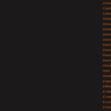
Corre
Cuart
Cultu
Debat
Desc
Desde
Diari
Diari
Diario
Diario
Potos
Diari
Direc
Artes
Divert
Eclip
EitMe
El Alt
El ca
El cu
El De