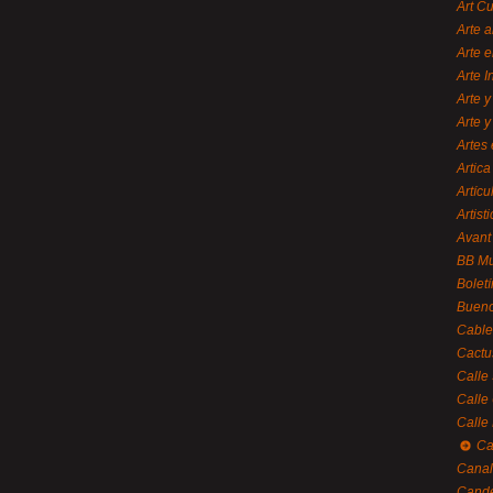
Art C
Arte a
Arte e
Arte 
Arte y
Arte y
Artes 
Artica
Artícu
Artisti
Avant
BB M
Bolet
Bueno
Cable
Cactu
Calle
Calle
Calle
Ca
Canal
Cande