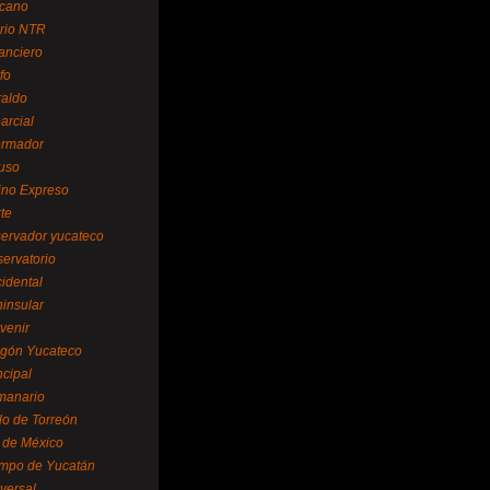
cano
ario NTR
nanciero
fo
raldo
arcial
formador
ruso
tino Expreso
te
servador yucateco
servatorio
cidental
ninsular
venir
egón Yucateco
ncipal
manario
lo de Torreón
l de México
empo de Yucatán
versal