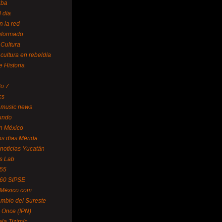
uba
l día
n la red
Informado
 Cultura
 cultura en rebeldía
e Historia
lo 7
cs
 music news
undo
ín México
s días Mérida
noticias Yucatán
s Lab
 55
 60 SIPSE
 México.com
mbio del Sureste
 Once (IPN)
la Tizimín