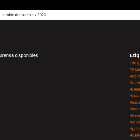
›
cambio del sureste
›
2020
 prensa disponibles
Etiq
180 g
20 Mi
About
Aeron
Al int
Al pue
Alian
Alian
All ev
AM de
Apol
Ariste