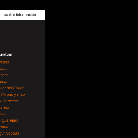
ocultar información
uetas
rados
nutos
.com
otas
erior del Estado
blo pan y circo
za francesa
za Tex
ents
 Querétaro
orama
gui Noticias