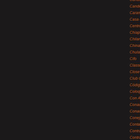
Cande
Caram
Casa 
Centr
Chiap
Chila
China
Chula
Cifo
Class
Close
Club 
Códig
Coloq
Con A
Cona
Conac
Conej
Conta
Contr
Contr