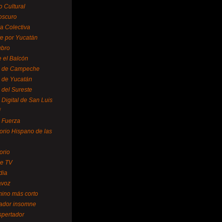
o Cultural
oscuro
ra Colectiva
e por Yucatán
ubro
 el Balcón
o de Campeche
o de Yucatán
 del Sureste
 Digital de San Luis
í
o Fuerza
torio Hispano de las
orio
se TV
dia
avoz
mino más corto
rador insomne
spertador