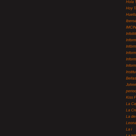
Hola 
Hoy T
Huell
Ibero
IMCI
Infolli
Infor
Infór
Infor
Infor
Infor
Instit
Bellas
Johnny
perio
Kiss 
La Ca
La Cr
La de
Leon
La i
La In