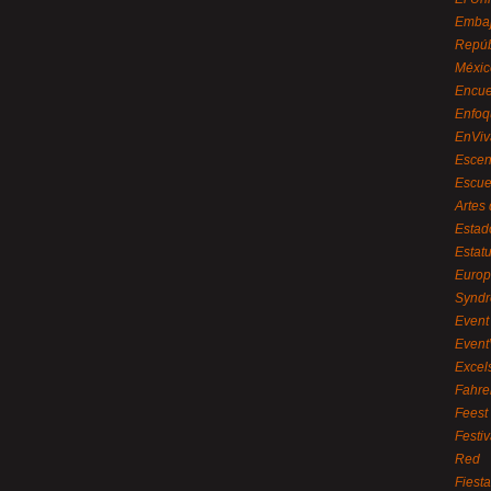
Embaj
Repúb
Méxic
Encue
Enfoq
EnViv
Escen
Escue
Artes
Estad
Estat
Euro
Syndr
Event 
Event
Excel
Fahre
Feest
Festi
Red
Fiest