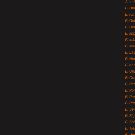
Ameri
El Di
El Fi
El Gol
El He
El Imp
El In
El Int
El La
El Nor
El ob
El Ob
El Oc
El Pe
El Por
El Pr
El Pri
El Se
El Sig
El So
El Ti
El Uni