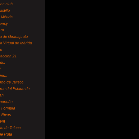
ion club
astillo
 Mérida
ency
era
a de Guanajuato
a Virtual de Mérida
yo
accion 21
dia
l
rida
rno de Jalisco
rno del Estado de
án
 porteño
 Fórmula
 Rivas
ent
do de Toluca
de Ruta