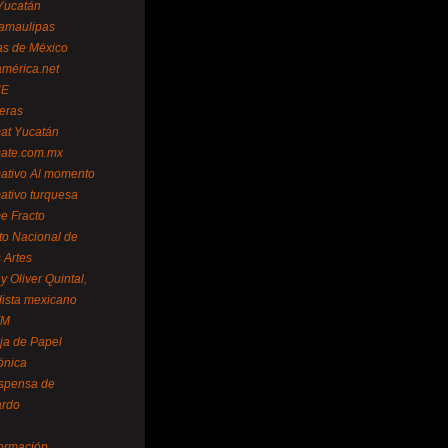
Yucatán
amaulipas
as de México
américa.net
NE
teras
mat Yucatán
mate.com.mx
mativo Al momento
mativo turquesa
me Fracto
uto Nacional de
 Artes
 Oliver Quintal,
dista mexicano
FM
ja de Papel
ónica
spensa de
ardo
formación