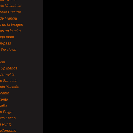
la Valladolid
ello Cultural
de Francia
o de la Imagen
as en la mira
ngo.mobi
n-pass
 the clown
ical
 Up Mérida
Carmelita
o San Luis
uio Yucatán
cento
cento
ulta
o Belga
cto Latino
a Punto
aCorriente