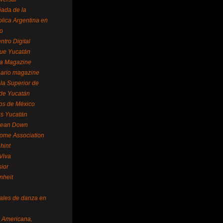
ada de la
lica Argentina en
o
ntro Digital
ue Yucatán
a Magazine
ario magazine
la Superior de
 de Yucatán
os de México
us Yucatán
pean Down
ome Association
hint
Viva
sior
nheit
vales de danza en
a Americana,