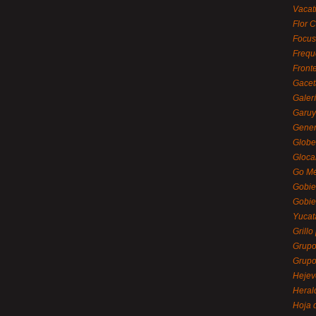
Vacat
Flor C
Focus
Frequ
Front
Gacet
Galerí
Garu
Gener
Globe
Gloca
Go Mé
Gobie
Gobie
Yucat
Grillo
Grupo
Grupo
Hejev
Heral
Hoja 