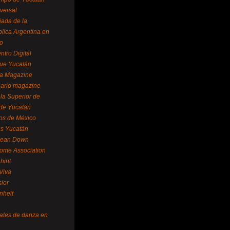
versal
ada de la
lica Argentina en
o
ntro Digital
ue Yucatán
a Magazine
ario magazine
la Superior de
 de Yucatán
os de México
us Yucatán
pean Down
ome Association
hint
Viva
sior
nheit
vales de danza en