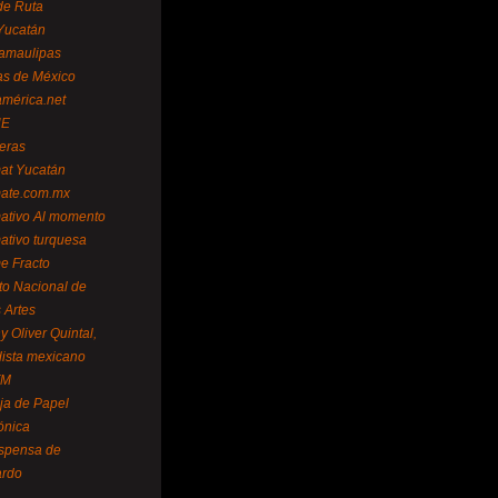
de Ruta
Yucatán
amaulipas
as de México
américa.net
NE
teras
mat Yucatán
mate.com.mx
mativo Al momento
mativo turquesa
me Fracto
uto Nacional de
 Artes
 Oliver Quintal,
dista mexicano
FM
ja de Papel
ónica
spensa de
ardo