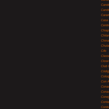
Cande
Cande
Caram
Casa 
Centr
Chiap
Chila
China
Chula
Cifo
Class
Close
Club 
Códig
Coloq
Con A
Cona
Conac
Conej
Conta
Contr