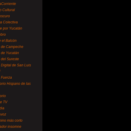
aCorriente
o Cultural
oscuro
ra Colectiva
e por Yucatán
ubro
 el Balcón
o de Campeche
o de Yucatán
 del Sureste
 Digital de San Luis
í
o Fuerza
torio Hispano de las
orio
se TV
dia
avoz
mino más corto
rador insomne