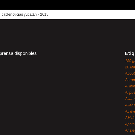
›
cablenoticias yucatán
›
2015
 prensa disponibles
Etiq
180 g
20 Mi
About
Aeron
Al int
Al pue
Alian
Alian
All ev
AM de
Apol
Ariste