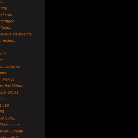
uba
l día
n la red
Informado
 Cultura
 cultura en rebeldía
e Historia
lo 7
cs
 music news
undo
ín México
s días Mérida
blenoticias
án
s Lab
 55
 60 SIPSE
 México.com
o del Sureste
 Once (IPN)