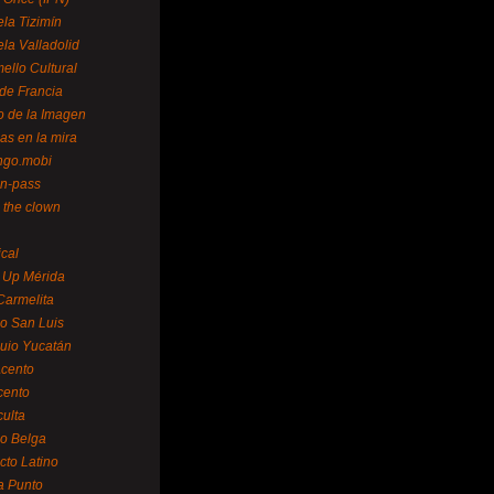
la Tizimín
la Valladolid
ello Cultural
de Francia
o de la Imagen
as en la mira
ngo.mobi
n-pass
 the clown
ical
 Up Mérida
Carmelita
o San Luis
uio Yucatán
cento
cento
ulta
o Belga
cto Latino
a Punto