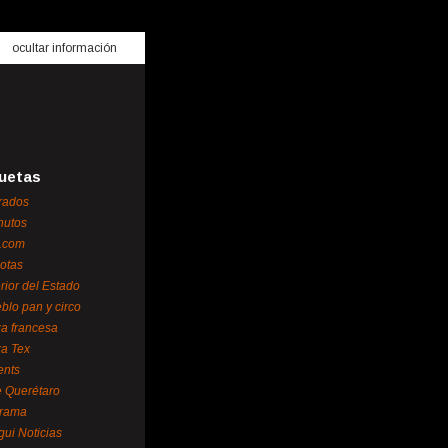
ocultar información
uetas
rados
nutos
.com
otas
erior del Estado
blo pan y circo
za francesa
za Tex
ents
 Querétaro
orama
gui Noticias