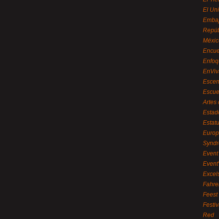
El Uni
Embaj
Repúb
Méxic
Encue
Enfoq
EnViv
Escen
Escue
Artes
Estad
Estat
Euro
Syndr
Event 
Event
Excel
Fahre
Feest
Festi
Red