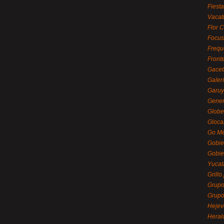
Fiest
Vacat
Flor C
Focus
Frequ
Front
Gacet
Galerí
Garu
Gener
Globe
Gloca
Go Mé
Gobie
Gobie
Yucat
Grillo
Grupo
Grupo
Hejev
Heral