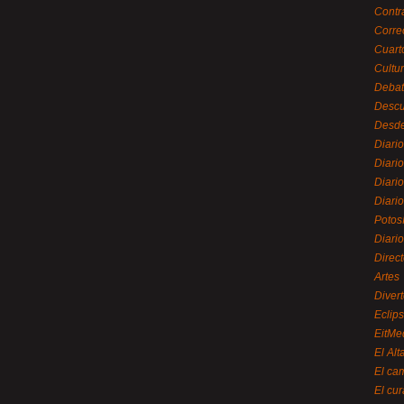
Contr
Corre
Cuart
Cultu
Debat
Desc
Desde
Diari
Diari
Diario
Diario
Potos
Diari
Direc
Artes
Divert
Eclip
EitMe
El Alt
El ca
El cu