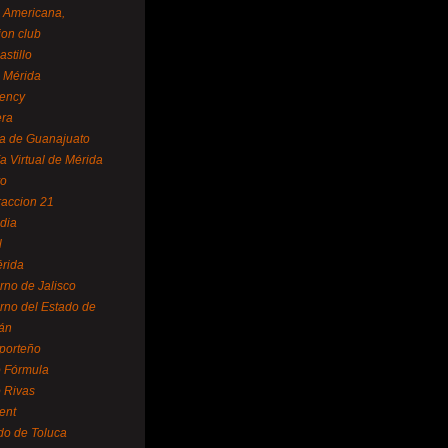
a Americana,
ion club
astillo
 Mérida
ency
era
a de Guanajuato
a Virtual de Mérida
yo
accion 21
dia
l
rida
rno de Jalisco
rno del Estado de
án
 porteño
 Fórmula
 Rivas
ent
do de Toluca