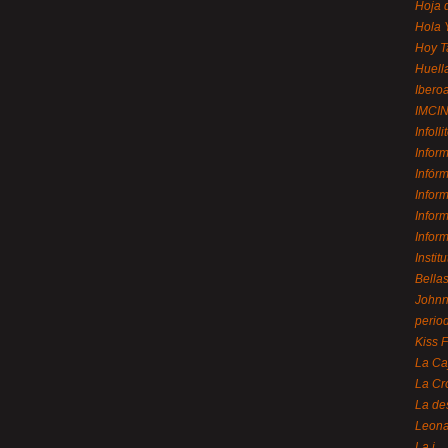
Hoja 
Hola 
Hoy T
Huell
Ibero
IMCI
Infolli
Infor
Infór
Infor
Infor
Infor
Instit
Bellas
Johnny
perio
Kiss 
La Ca
La Cr
La de
Leon
La i