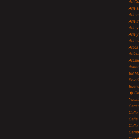
Art C
Arte a
Arte e
Arte 
Arte y
Arte y
Artes 
Artica
Artícu
Artisti
Avant
BB M
Bolet
Bueno
Ca
Yucat
Cactu
Calle
Calle
Calle
Cambi
Canal