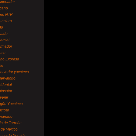
spertador
cano
ario NTR
nanciero
fo
raldo
arcial
formador
ruso
tino Expreso
te
servador yucateco
servatorio
cidental
ninsular
venir
egón Yucateco
ncipal
manario
lo de Torreón
l de México
empo de Yucatán