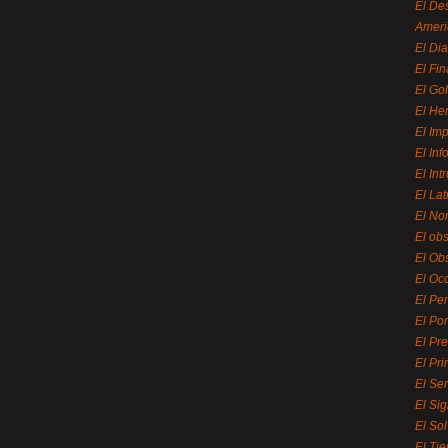
El De
Ameri
El Di
El Fi
El Gol
El He
El Imp
El In
El Int
El La
El Nor
El ob
El Ob
El Oc
El Pe
El Por
El Pr
El Pri
El Se
El Sig
El So
El Ti