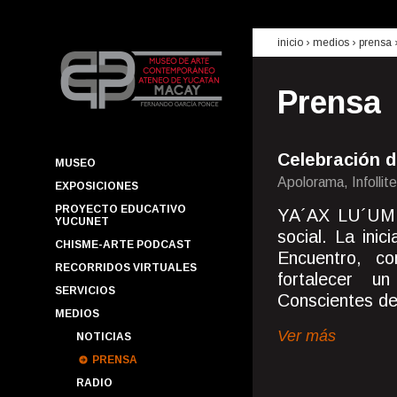
inicio
› medios ›
prensa
Prensa
Celebración d
MUSEO
Apolorama, Infollit
EXPOSICIONES
PROYECTO EDUCATIVO
YA´AX LU´UM e
YUCUNET
social. La ini
CHISME-ARTE PODCAST
Encuentro, co
RECORRIDOS VIRTUALES
fortalecer 
SERVICIOS
Conscientes de 
MEDIOS
Ver más
NOTICIAS
PRENSA
RADIO