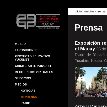
inicio
› medios ›
prensa
Prensa
Exposición ret
MUSEO
el Macay
05 de
EXPOSICIONES
Diario de Yucatá
PROYECTO EDUCATIVO
YUCUNET
Yucatán, Telesur Y
CHISME-ARTE PODCAST
RECORRIDOS VIRTUALES
SERVICIOS
MEDIOS
NOTICIAS
PRENSA
RADIO
Arte y Discap