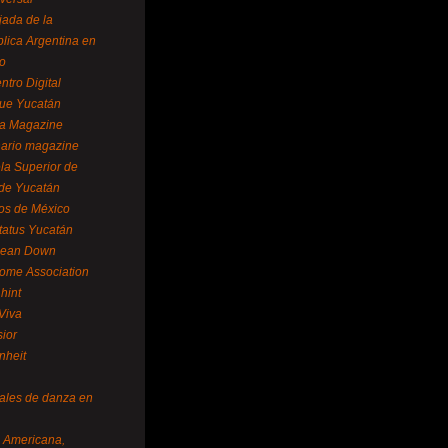
ada de la
lica Argentina en
o
ntro Digital
ue Yucatán
a Magazine
ario magazine
la Superior de
 de Yucatán
os de México
tatus Yucatán
pean Down
ome Association
hint
Viva
sior
nheit
vales de danza en
a Americana,