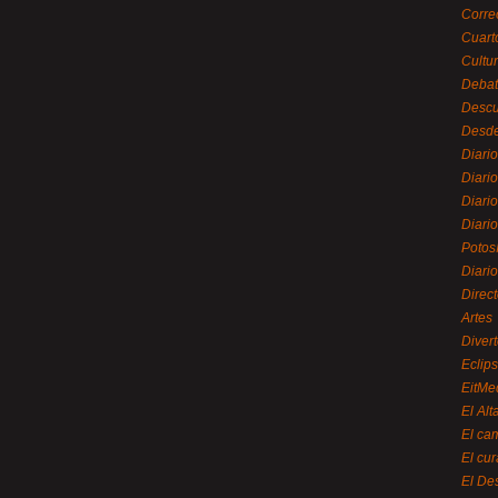
Corre
Cuart
Cultu
Debat
Desc
Desde
Diari
Diari
Diario
Diario
Potos
Diari
Direc
Artes
Divert
Eclip
EitMe
El Alt
El ca
El cu
El De