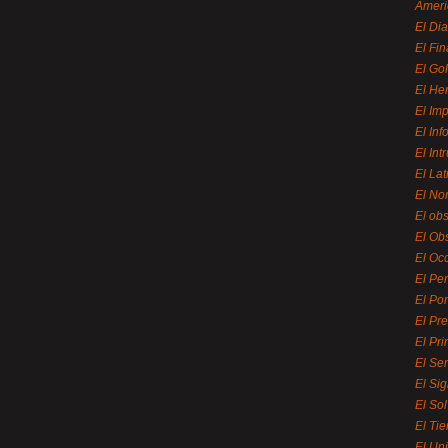
Ameri
El Di
El Fi
El Gol
El He
El Imp
El In
El Int
El La
El Nor
El ob
El Ob
El Oc
El Pe
El Por
El Pr
El Pri
El Se
El Sig
El So
El Ti
El Uni