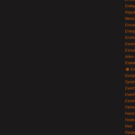
Embaj
Repúb
Méxic
Encue
Enfoq
EnViv
Escen
Escue
Artes
Estad
Es
Euro
Syndr
Event 
Event
Excel
Fahre
Feest
Festi
Red
Fiest