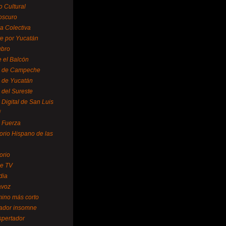
o Cultural
oscuro
ra Colectiva
e por Yucatán
ubro
 el Balcón
o de Campeche
o de Yucatán
 del Sureste
 Digital de San Luis
í
o Fuerza
torio Hispano de las
orio
se TV
dia
avoz
mino más corto
rador insomne
spertador