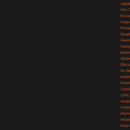
Vacat
Flor C
Focus
Frequ
Front
Gacet
Galerí
Garu
Gener
Globe
Gloca
Go Mé
Gobie
Gobie
Yucat
Grillo
Grupo
Grupo
Hejev
Heral
Hoja 