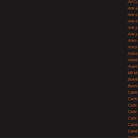
Art C
Arte a
Arte e
Arte 
Arte y
Arte y
Artes 
Artica
Artícu
Artisti
Avant
BB M
Bolet
Bueno
Cable
Cactu
Calle
Calle
Calle
Cambi
Canal
Cande