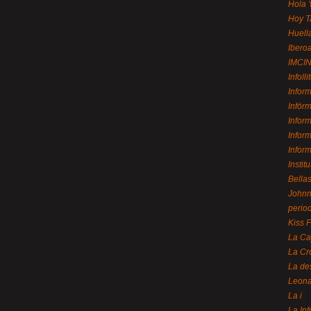
Hola 
Hoy T
Huell
Ibero
IMCI
Infolli
Infor
Infór
Infor
Infor
Infor
Instit
Bellas
Johnny
perio
Kiss 
La Ca
La Cr
La de
Leon
La i
La In