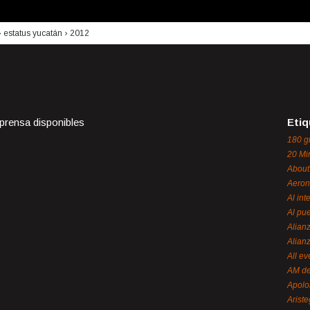
›
estatus yucatán
›
2012
 prensa disponibles
Etiq
180 g
20 Mi
About
Aeron
Al int
Al pue
Alian
Alian
All ev
AM de
Apol
Ariste