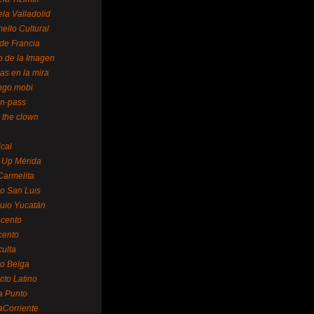
la Valladolid
ello Cultural
de Francia
o de la Imagen
as en la mira
ngo.mobi
n-pass
 the clown
ical
 Up Mérida
Carmelita
o San Luis
uio Yucatán
cento
cento
ulta
o Belga
cto Latino
a Punto
aCorriente