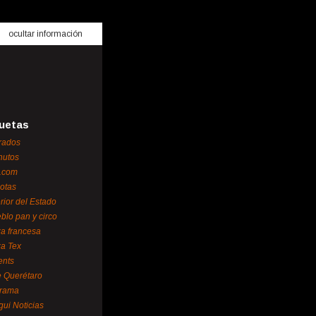
ocultar información
uetas
rados
nutos
.com
otas
erior del Estado
blo pan y circo
za francesa
za Tex
ents
 Querétaro
orama
gui Noticias