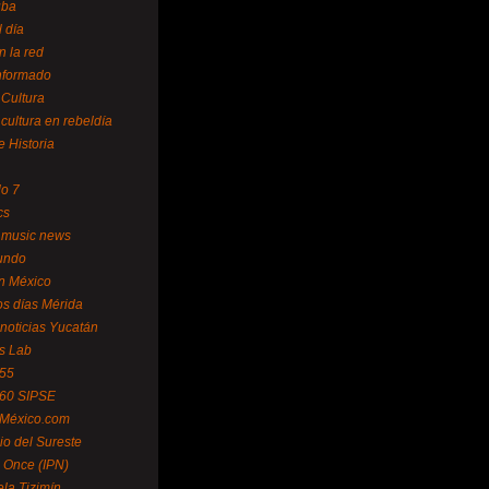
uba
l día
n la red
Informado
 Cultura
 cultura en rebeldía
e Historia
lo 7
cs
 music news
undo
ín México
s días Mérida
noticias Yucatán
s Lab
 55
 60 SIPSE
 México.com
o del Sureste
 Once (IPN)
la Tizimín