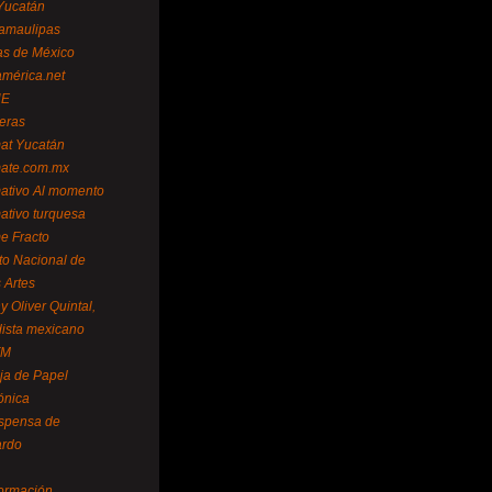
Yucatán
amaulipas
as de México
américa.net
NE
teras
mat Yucatán
mate.com.mx
mativo Al momento
mativo turquesa
me Fracto
uto Nacional de
 Artes
 Oliver Quintal,
dista mexicano
FM
ja de Papel
ónica
spensa de
ardo
formación