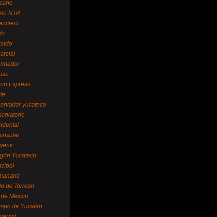
cano
ario NTR
nanciero
fo
raldo
arcial
formador
ruso
tino Expreso
te
servador yucateco
servatorio
cidental
ninsular
venir
egón Yucateco
ncipal
manario
lo de Torreón
l de México
empo de Yucatán
versal