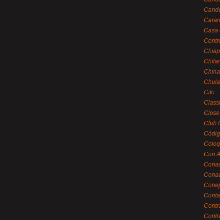
Cande
Caram
Casa 
Centr
Chiap
Chila
China
Chula
Cifo
Class
Close
Club 
Códig
Coloq
Con A
Cona
Conac
Conej
Conta
Contr
Contr