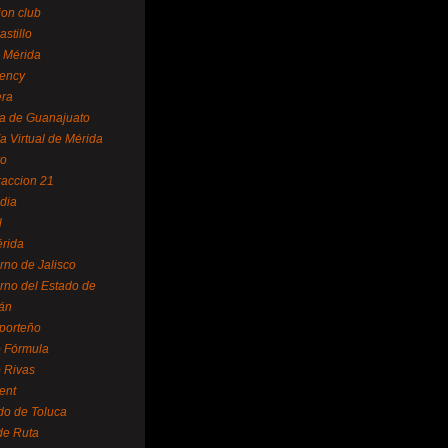
ion club
astillo
 Mérida
ency
era
a de Guanajuato
a Virtual de Mérida
yo
accion 21
dia
l
rida
rno de Jalisco
rno del Estado de
án
 porteño
 Fórmula
 Rivas
ent
do de Toluca
de Ruta