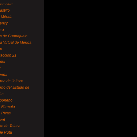
ion club
astillo
 Mérida
ency
era
a de Guanajuato
a Virtual de Mérida
yo
accion 21
dia
l
rida
rno de Jalisco
rno del Estado de
án
 porteño
 Fórmula
 Rivas
ent
do de Toluca
de Ruta