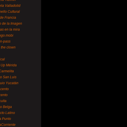
la Valladolid
ello Cultural
de Francia
o de la Imagen
as en la mira
ngo.mobi
n-pass
 the clown
ical
 Up Mérida
Carmelita
o San Luis
uio Yucatán
cento
cento
ulta
o Belga
cto Latino
a Punto
aCorriente