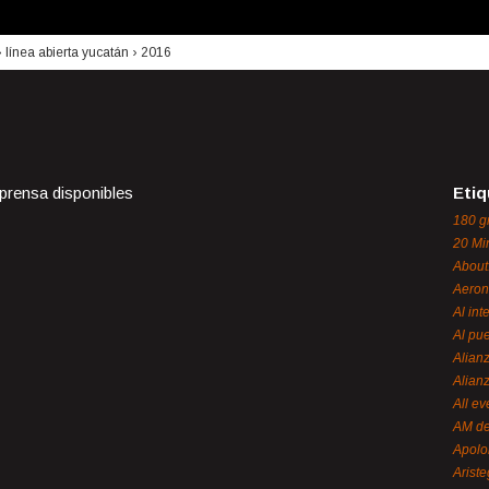
›
línea abierta yucatán
›
2016
 prensa disponibles
Etiq
180 g
20 Mi
About
Aeron
Al int
Al pue
Alian
Alian
All ev
AM de
Apol
Ariste