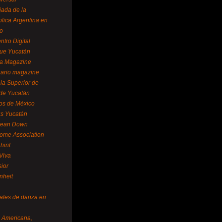
ada de la
lica Argentina en
o
ntro Digital
ue Yucatán
a Magazine
ario magazine
la Superior de
 de Yucatán
os de México
us Yucatán
pean Down
ome Association
hint
Viva
sior
nheit
vales de danza en
a Americana,