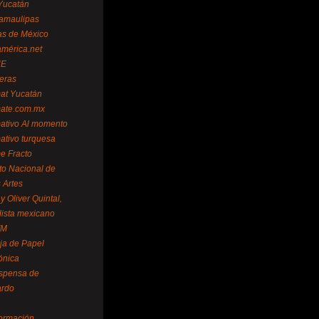
Yucatán
amaulipas
as de México
américa.net
NE
teras
mat Yucatán
mate.com.mx
mativo Al momento
mativo turquesa
me Fracto
uto Nacional de
 Artes
 Oliver Quintal,
dista mexicano
FM
ja de Papel
ónica
spensa de
ardo
formación