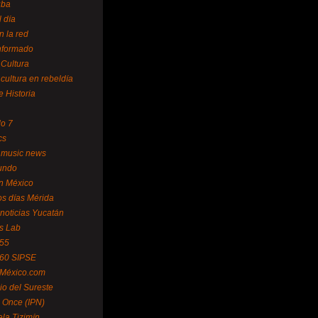
uba
l día
n la red
Informado
 Cultura
 cultura en rebeldía
e Historia
lo 7
cs
 music news
undo
ín México
s días Mérida
noticias Yucatán
s Lab
 55
 60 SIPSE
 México.com
o del Sureste
 Once (IPN)
la Tizimín