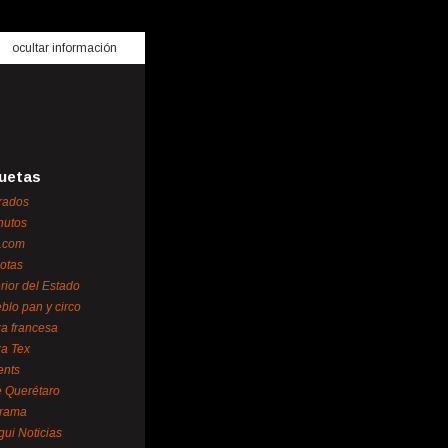
ocultar información
uetas
rados
nutos
.com
otas
erior del Estado
blo pan y circo
za francesa
za Tex
ents
 Querétaro
orama
gui Noticias