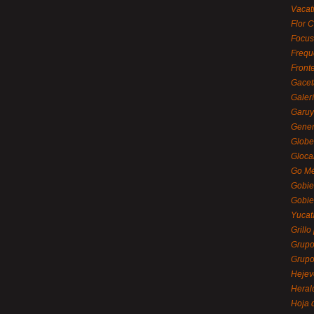
Vacat
Flor C
Focus
Frequ
Front
Gacet
Galerí
Garu
Gener
Globe
Gloca
Go Mé
Gobie
Gobie
Yucat
Grillo
Grupo
Grupo
Hejev
Heral
Hoja 