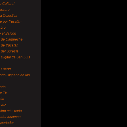
o Cultural
oscuro
ra Colectiva
e por Yucatán
ubro
 el Balcón
o de Campeche
o de Yucatán
 del Sureste
 Digital de San Luis
í
o Fuerza
torio Hispano de las
orio
se TV
dia
avoz
mino más corto
rador insomne
spertador