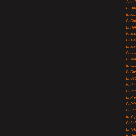
Ameri
El Di
El Fi
El Gol
El He
El Imp
El In
El Int
El La
El Nor
El ob
El Ob
El Oc
El Pe
El Por
El Pr
El Pri
El Se
El Sig
El So
El Ti
El Uni