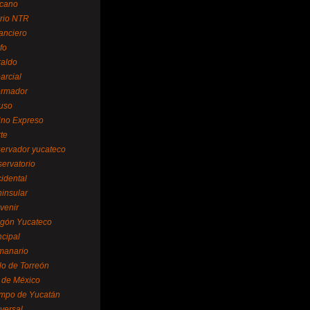
cano
ario NTR
nanciero
fo
raldo
arcial
formador
ruso
tino Expreso
te
servador yucateco
servatorio
cidental
ninsular
venir
egón Yucateco
ncipal
manario
lo de Torreón
l de México
empo de Yucatán
versal