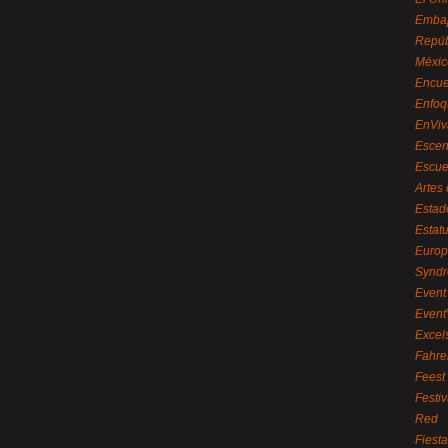
Embaj
Repúb
Méxic
Encue
Enfoq
EnViv
Escen
Escue
Artes
Estad
Estat
Euro
Syndr
Event 
Event
Excel
Fahre
Feest
Festi
Red
Fiest