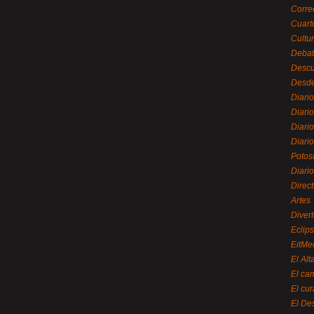
Corre
Cuart
Cultu
Debat
Desc
Desde
Diari
Diari
Diario
Diario
Potos
Diari
Direc
Artes
Divert
Eclip
EitMe
El Alt
El ca
El cu
El De