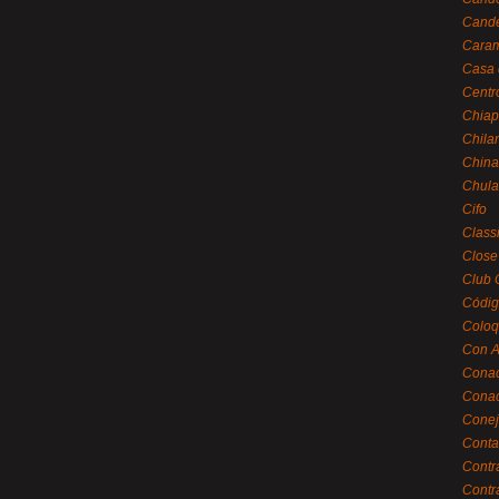
Cande
Caram
Casa 
Centr
Chiap
Chila
China
Chula
Cifo
Class
Close
Club 
Códig
Coloq
Con A
Cona
Conac
Conej
Conta
Contr
Contr