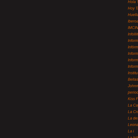
Hola 
Hoy T
Huell
Ibero
IMCI
Infolli
Infor
Infór
Infor
Infor
Infor
Instit
Bellas
Johnny
perio
Kiss 
La Ca
La Cr
La de
Leon
La i
La In