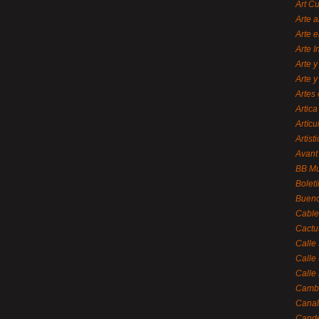
Art C
Arte a
Arte e
Arte 
Arte y
Arte y
Artes 
Artica
Artícu
Artisti
Avant
BB M
Bolet
Bueno
Cable
Cactu
Calle
Calle
Calle
Cambi
Canal
Cande