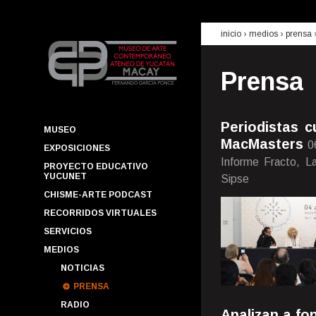
inicio
› medios ›
prensa
Prensa
Periodistas c
MUSEO
MacMasters
0
EXPOSICIONES
Informe Fracto, L
PROYECTO EDUCATIVO
YUCUNET
Sipse
CHISME-ARTE PODCAST
RECORRIDOS VIRTUALES
SERVICIOS
MEDIOS
NOTICIAS
PRENSA
RADIO
Analizan a fo