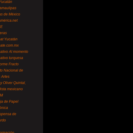
Yucatán
amaulipas
as de México
américa.net
NE
teras
mat Yucatán
mate.com.mx
mativo Al momento
mativo turquesa
forme Fracto
uto Nacional de
 Artes
 Oliver Quintal,
dista mexicano
FM
ja de Papel
ónica
spensa de
ardo
formación