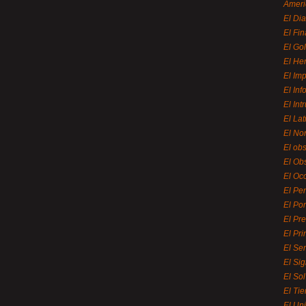
Ameri
El Di
El Fi
El Gol
El He
El Imp
El In
El Int
El La
El Nor
El ob
El Ob
El Oc
El Pe
El Por
El Pr
El Pri
El Se
El Sig
El So
El Ti
El Uni