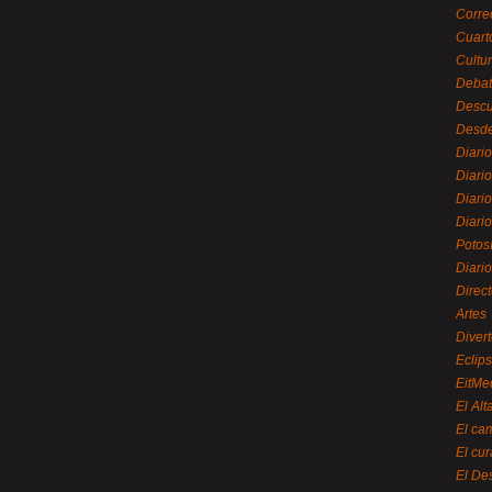
Corre
Cuart
Cultu
Debat
Desc
Desde
Diari
Diari
Diario
Diario
Potos
Diari
Direc
Artes
Divert
Eclip
EitMe
El Alt
El ca
El cu
El De