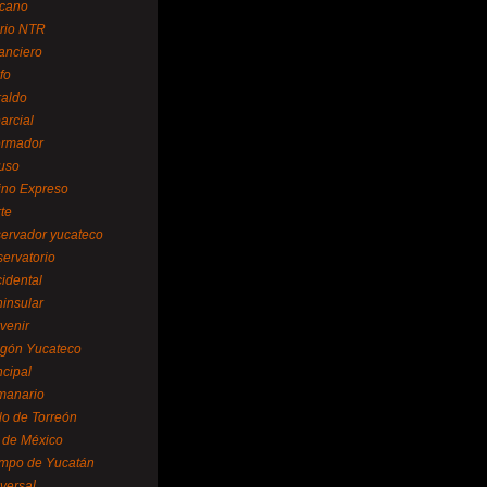
cano
ario NTR
nanciero
fo
raldo
arcial
formador
ruso
tino Expreso
te
servador yucateco
servatorio
cidental
ninsular
venir
egón Yucateco
ncipal
manario
lo de Torreón
l de México
empo de Yucatán
versal