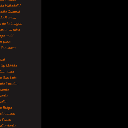
la Valladolid
ello Cultural
de Francia
o de la Imagen
as en la mira
ngo.mobi
n-pass
 the clown
ical
 Up Mérida
Carmelita
o San Luis
uio Yucatán
cento
cento
ulta
o Belga
cto Latino
a Punto
aCorriente