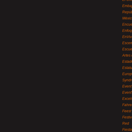
Embaj
Repúb
Méxic
Encue
Enfoq
EnViv
Escen
Escue
Artes
Estad
Estat
Euro
Syndr
Event 
Event
Excel
Fahre
Feest
Festi
Red
Fiest