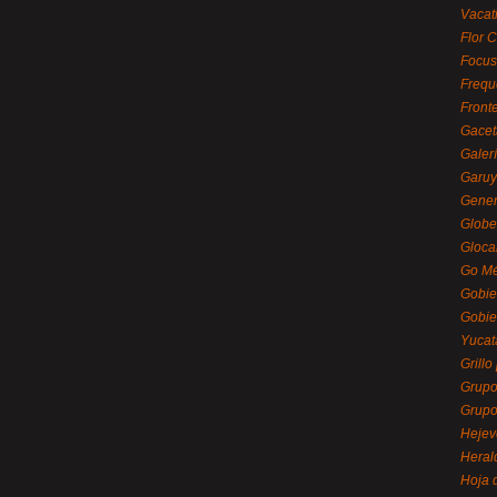
Vacat
Flor C
Focus
Frequ
Front
Gacet
Galerí
Garu
Gener
Globe
Gloca
Go Mé
Gobie
Gobie
Yucat
Grillo
Grupo
Grupo
Hejev
Heral
Hoja 