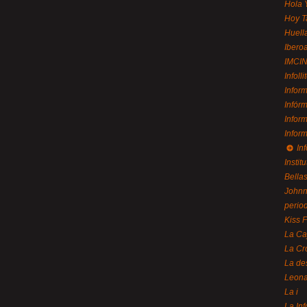
Hola 
Hoy T
Huell
Ibero
IMCI
Infolli
Infor
Infór
Infor
Infor
In
Instit
Bellas
Johnny
perio
Kiss 
La Ca
La Cr
La de
Leon
La i
La In