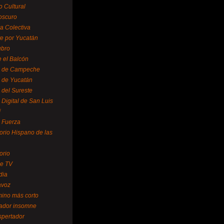
o Cultural
oscuro
ra Colectiva
e por Yucatán
ubro
 el Balcón
o de Campeche
o de Yucatán
 del Sureste
 Digital de San Luis
í
o Fuerza
torio Hispano de las
orio
se TV
dia
avoz
mino más corto
rador insomne
spertador