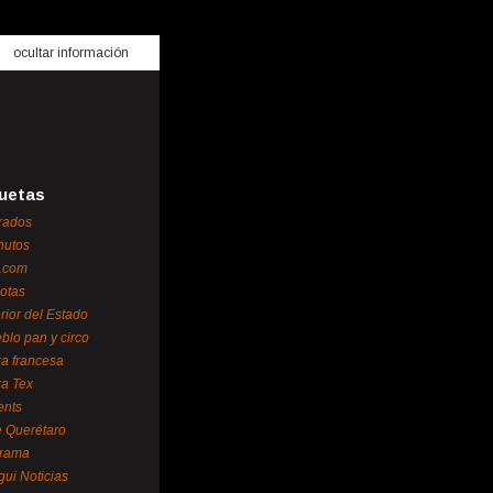
ocultar información
uetas
rados
nutos
.com
otas
erior del Estado
blo pan y circo
za francesa
za Tex
ents
 Querétaro
orama
gui Noticias