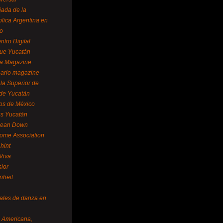
ada de la
lica Argentina en
o
ntro Digital
ue Yucatán
a Magazine
ario magazine
la Superior de
 de Yucatán
os de México
us Yucatán
pean Down
ome Association
hint
Viva
sior
nheit
vales de danza en
a Americana,