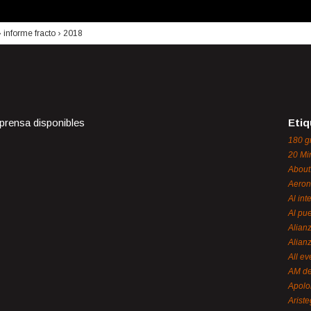
›
informe fracto
›
2018
 prensa disponibles
Etiq
180 g
20 Mi
About
Aeron
Al int
Al pue
Alian
Alian
All ev
AM de
Apol
Ariste