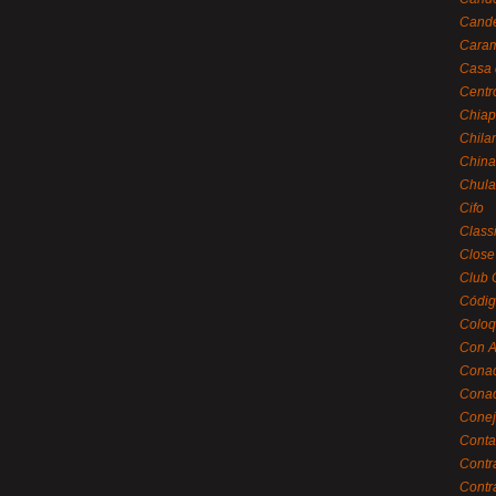
Cande
Caram
Casa 
Centr
Chiap
Chila
China
Chula
Cifo
Class
Close
Club 
Códig
Coloq
Con A
Cona
Conac
Conej
Conta
Contr
Contr