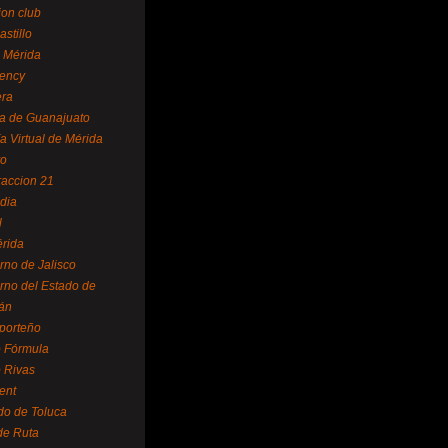
ion club
astillo
 Mérida
ency
era
a de Guanajuato
a Virtual de Mérida
yo
accion 21
dia
l
rida
rno de Jalisco
rno del Estado de
án
 porteño
 Fórmula
 Rivas
ent
do de Toluca
de Ruta