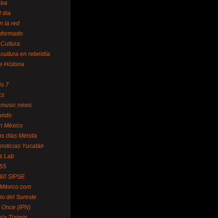
uba
l día
n la red
Informado
 Cultura
 cultura en rebeldía
e Historia
lo 7
cs
 music news
undo
ín México
s días Mérida
noticias Yucatán
s Lab
 55
 60 SIPSE
 México.com
o del Sureste
 Once (IPN)
la Tizimín