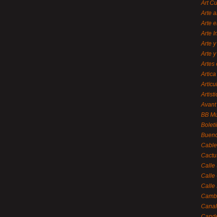
Art C
Arte a
Arte e
Arte 
Arte y
Arte y
Artes 
Artica
Artícu
Artisti
Avant
BB M
Bolet
Bueno
Cable
Cactu
Calle
Calle
Calle
Cambi
Canal
Cande