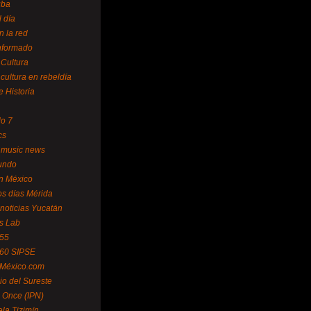
uba
l día
n la red
Informado
 Cultura
 cultura en rebeldía
e Historia
lo 7
cs
 music news
undo
ín México
s días Mérida
noticias Yucatán
s Lab
 55
 60 SIPSE
 México.com
o del Sureste
 Once (IPN)
la Tizimín