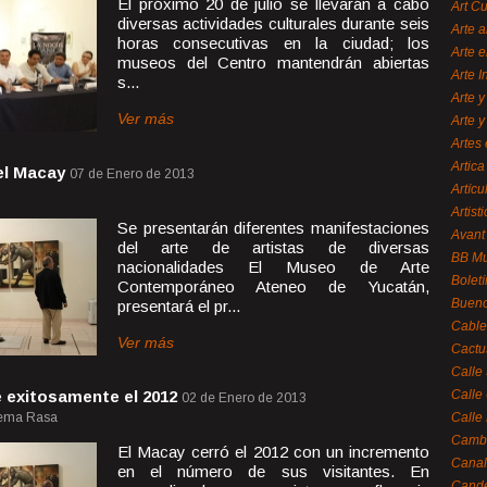
El próximo 20 de julio se llevarán a cabo
Art C
diversas actividades culturales durante seis
Arte a
horas consecutivas en la ciudad; los
Arte e
museos del Centro mantendrán abiertas
Arte 
s...
Arte y
Ver más
Arte y
Artes 
Artica
el Macay
07 de Enero de 2013
Artícu
Artisti
Se presentarán diferentes manifestaciones
Avant
del arte de artistas de diversas
BB M
nacionalidades El Museo de Arte
Bolet
Contemporáneo Ateneo de Yucatán,
Bueno
presentará el pr...
Cable
Ver más
Cactu
Calle
 exitosamente el 2012
Calle
02 de Enero de 2013
istema Rasa
Calle
Cambi
El Macay cerró el 2012 con un incremento
Canal
en el número de sus visitantes. En
Cande