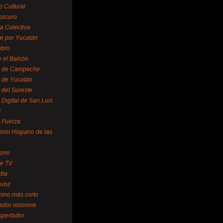
o Cultural
oscuro
ra Colectiva
e por Yucatán
ubro
 el Balcón
o de Campeche
o de Yucatán
 del Sureste
 Digital de San Luis
í
o Fuerza
torio Hispano de las
orio
se TV
dia
avoz
mino más corto
rador insomne
spertador