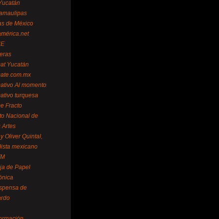
Yucatán
amaulipas
as de México
américa.net
NE
teras
mat Yucatán
mate.com.mx
mativo Al momento
mativo turquesa
me Fracto
uto Nacional de
 Artes
 Oliver Quintal,
dista mexicano
FM
ja de Papel
ónica
spensa de
ardo
formación