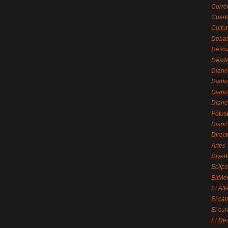
Corre
Cuart
Cultu
Debat
Desc
Desde
Diari
Diari
Diario
Diario
Potos
Diari
Direc
Artes
Divert
Eclip
EitMe
El Alt
El ca
El cu
El De