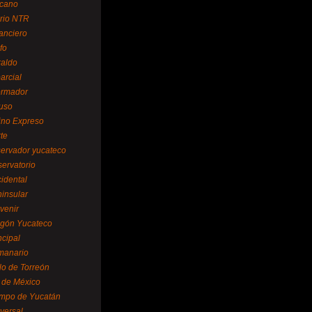
cano
ario NTR
nanciero
fo
raldo
arcial
formador
ruso
tino Expreso
te
servador yucateco
servatorio
cidental
ninsular
venir
egón Yucateco
ncipal
manario
lo de Torreón
l de México
empo de Yucatán
versal