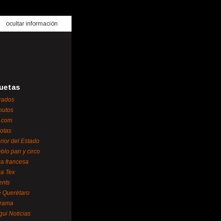
ocultar información
uetas
rados
nutos
.com
otas
erior del Estado
blo pan y circo
za francesa
za Tex
ents
 Querétaro
orama
gui Noticias