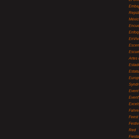
Embaj
Repúb
Méxic
Encue
Enfoq
EnViv
Escen
Escue
Artes
Estad
Estat
Euro
Syndr
Event 
Event
Excel
Fahre
Feest
Festi
Red
Fiest