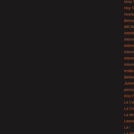
Hola 
Hoy T
Huell
Ibero
IMCI
Infolli
Infor
Infór
Infor
Infor
Infor
Instit
Bellas
Johnny
perio
Kiss 
La Ca
La Cr
La de
Leon
La i
La In