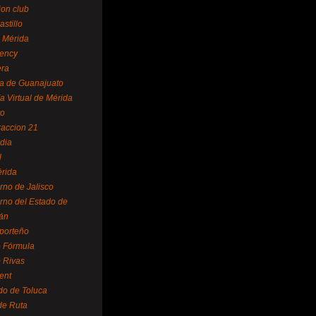
ion club
astillo
 Mérida
ency
era
a de Guanajuato
a Virtual de Mérida
yo
accion 21
dia
l
rida
rno de Jalisco
rno del Estado de
án
 porteño
 Fórmula
 Rivas
ent
do de Toluca
de Ruta