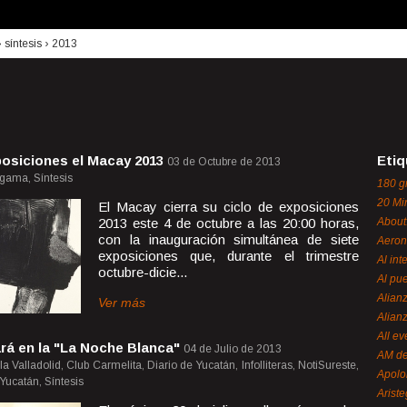
›
síntesis
›
2013
posiciones el Macay 2013
Etiq
03 de Octubre de 2013
rigama, Síntesis
180 g
20 Mi
El Macay cierra su ciclo de exposiciones
2013 este 4 de octubre a las 20:00 horas,
About
con la inauguración simultánea de siete
Aeron
exposiciones que, durante el trimestre
Al int
octubre-dicie...
Al pue
Alian
Ver más
Alian
All ev
ará en la "La Noche Blanca"
04 de Julio de 2013
AM de
 Valladolid, Club Carmelita, Diario de Yucatán, Infolliteras, NotiSureste,
Apol
Yucatán, Síntesis
Ariste