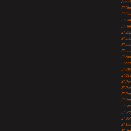
Ameri
El Di
El Fi
El Gol
El He
El Imp
El In
El Int
El La
El Nor
El ob
El Ob
El Oc
El Pe
El Por
El Pr
El Pri
El Se
El Sig
El So
El Ti
El Uni