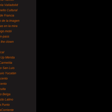
la Valladolid
ello Cultural
de Francia
o de la Imagen
as en la mira
ngo.mobi
n-pass
 the clown
ical
 Up Mérida
Carmelita
o San Luis
uio Yucatán
cento
cento
ulta
o Belga
cto Latino
a Punto
aCorriente