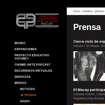
inicio
› medios ›
prensa
Prensa
Cierra ciclo de ex
MUSEO
Artículo 7, El Altavoz, O
EXPOSICIONES
PROYECTO EDUCATIVO
YUCUNET
CHISME-ARTE PODCAST
RECORRIDOS VIRTUALES
SERVICIOS
MEDIOS
NOTICIAS
El Macay particip
Candela Tizimín, Candela
PRENSA
Reporteros Hoy, Revista 
RADIO