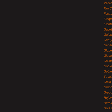
Vacat
Flor C
Focus
Frequ
Front
Gacet
Galerí
Garu
Gener
Globe
Gloca
Go Mé
Gobie
Gobie
Yucat
Grillo
Grupo
Grupo
Hejev
Heral
Hoja 