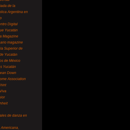
ada de la
lica Argentina en
o
ntro Digital
ue Yucatán
a Magazine
ario magazine
la Superior de
 de Yucatán
os de México
us Yucatán
pean Down
ome Association
hint
Viva
sior
nheit
vales de danza en
a Americana,