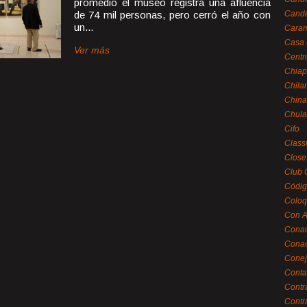
promedio el museo registra una afluencia
de 74 mil personas, pero cerró el año con
Cande
un...
Caram
Casa 
Ver más
Centr
Chiap
Chila
China
Chula
Cifo
Class
Close
Club 
Códig
Coloq
Con A
Cona
Conac
Conej
Conta
Contr
Contr