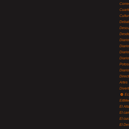
Corre
Cuart
Cultu
Debat
Desc
Desde
Diari
Diari
Diario
Diario
Potos
Diari
Direc
Artes
Divert
Ec
EitMe
El Alt
El ca
El cu
El De