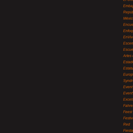
Embaj
Repúb
Méxic
Encue
Enfoq
EnViv
Escen
Escue
Artes
Estad
Estat
Euro
Syndr
Event 
Event
Excel
Fahre
Feest
Festi
Red
Fiest