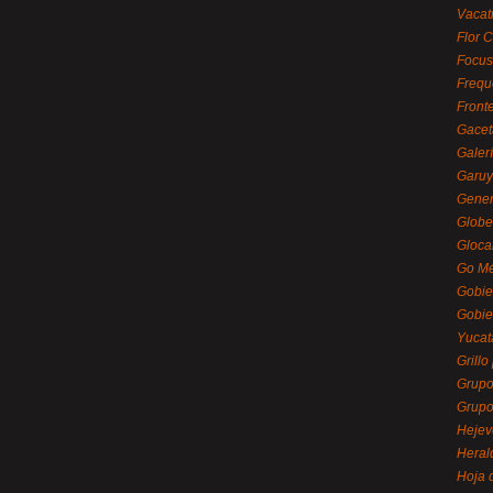
Vacat
Flor C
Focus
Frequ
Front
Gacet
Galerí
Garu
Gener
Globe
Gloca
Go Mé
Gobie
Gobie
Yucat
Grillo
Grupo
Grupo
Hejev
Heral
Hoja 