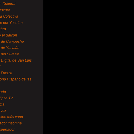
o Cultural
oscuro
ra Colectiva
e por Yucatán
ubro
 el Balcón
o de Campeche
o de Yucatán
 del Sureste
 Digital de San Luis
í
o Fuerza
torio Hispano de las
orio
lipse TV
dia
avoz
mino más corto
rador insomne
spertador