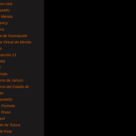
ion club
astillo
 Mérida
ency
era
a de Guanajuato
a Virtual de Mérida
yo
accion 21
dia
l
rida
rno de Jalisco
rno del Estado de
án
 porteño
 Fórmula
 Rivas
ent
do de Toluca
de Ruta