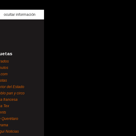
ocultar información
uetas
rados
nutos
.com
otas
erior del Estado
blo pan y circo
za francesa
za Tex
ents
 Querétaro
orama
gui Noticias