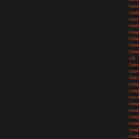
Cande
Caram
Casa 
Centr
Chiap
Chila
China
Chula
Cifo
Class
Close
Club 
Códig
Coloq
Con A
Cona
Conac
Conej
Conta
Contr
Contr