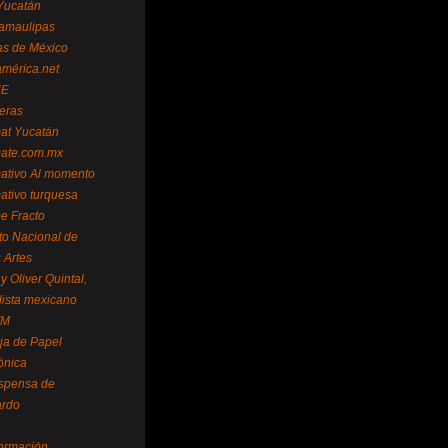
Yucatán
amaulipas
as de México
américa.net
NE
teras
mat Yucatán
mate.com.mx
mativo Al momento
mativo turquesa
me Fracto
uto Nacional de
 Artes
 Oliver Quintal,
dista mexicano
FM
ja de Papel
ónica
spensa de
ardo
formación