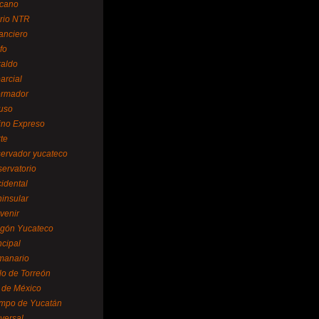
cano
ario NTR
nanciero
fo
raldo
arcial
formador
ruso
tino Expreso
te
servador yucateco
servatorio
cidental
ninsular
venir
egón Yucateco
ncipal
manario
lo de Torreón
l de México
empo de Yucatán
versal