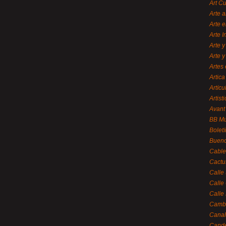
Art C
Arte a
Arte e
Arte 
Arte y
Arte y
Artes 
Artica
Artícu
Artisti
Avant
BB M
Bolet
Bueno
Cable
Cactu
Calle
Calle
Calle
Cambi
Canal
Cande