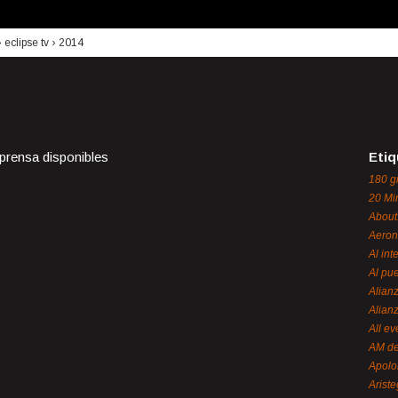
›
eclipse tv
›
2014
 prensa disponibles
Etiq
180 g
20 Mi
About
Aeron
Al int
Al pue
Alian
Alian
All ev
AM de
Apol
Ariste