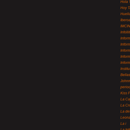
Hola 
Hoy T
Huell
Ibero
IMCI
Infolli
Infor
Infór
Infor
Infor
Infor
Instit
Bellas
Johnny
perio
Kiss 
La Ca
La Cr
La de
Leon
La i
La In