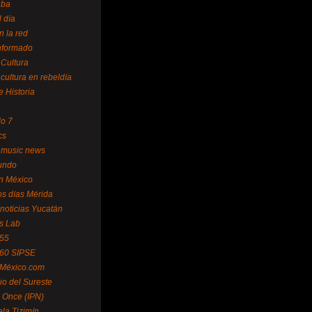
uba
l día
n la red
Informado
 Cultura
 cultura en rebeldía
e Historia
lo 7
cs
 music news
undo
ín México
s días Mérida
noticias Yucatán
s Lab
 55
 60 SIPSE
 México.com
o del Sureste
 Once (IPN)
la Tizimín