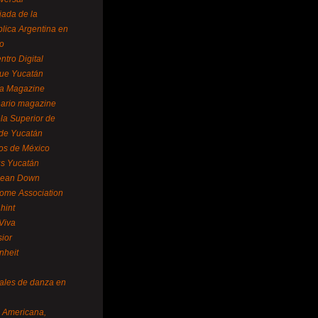
ada de la
lica Argentina en
o
ntro Digital
ue Yucatán
a Magazine
ario magazine
la Superior de
 de Yucatán
os de México
us Yucatán
pean Down
ome Association
hint
Viva
sior
nheit
vales de danza en
a Americana,