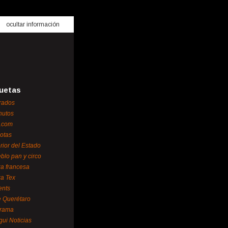
ocultar información
uetas
rados
nutos
.com
otas
erior del Estado
blo pan y circo
za francesa
za Tex
ents
 Querétaro
orama
gui Noticias