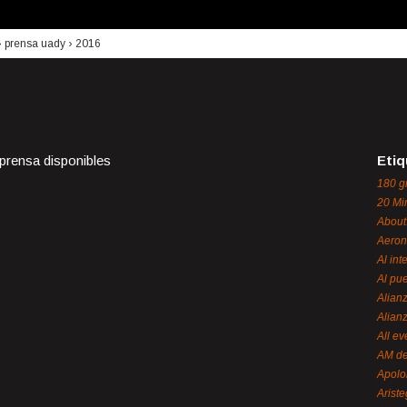
›
prensa uady
›
2016
 prensa disponibles
Etiq
180 g
20 Mi
About
Aeron
Al int
Al pue
Alian
Alian
All ev
AM de
Apol
Ariste