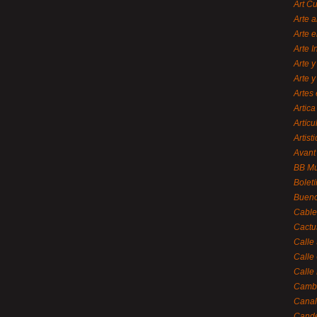
Art C
Arte a
Arte e
Arte 
Arte y
Arte y
Artes 
Artica
Artícu
Artisti
Avant
BB M
Bolet
Bueno
Cable
Cactu
Calle
Calle
Calle
Cambi
Canal
Cande