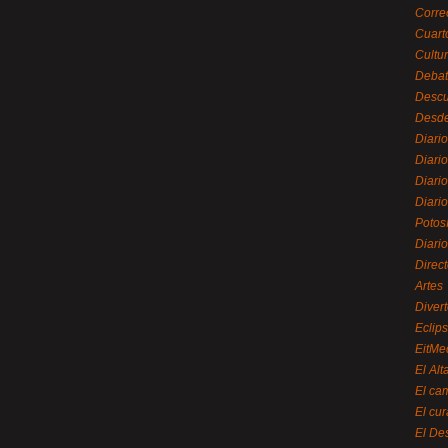
Corre
Cuart
Cultu
Debat
Desc
Desde
Diari
Diari
Diario
Diario
Potos
Diari
Direc
Artes
Divert
Eclip
EitMe
El Alt
El ca
El cu
El De