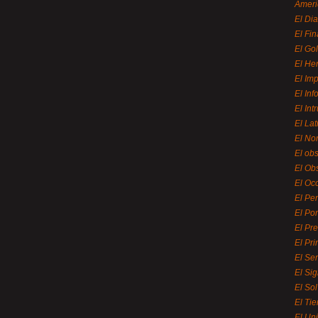
Ameri
El Di
El Fi
El Gol
El He
El Imp
El In
El Int
El La
El Nor
El ob
El Ob
El Oc
El Pe
El Por
El Pr
El Pri
El Se
El Sig
El So
El Ti
El Uni