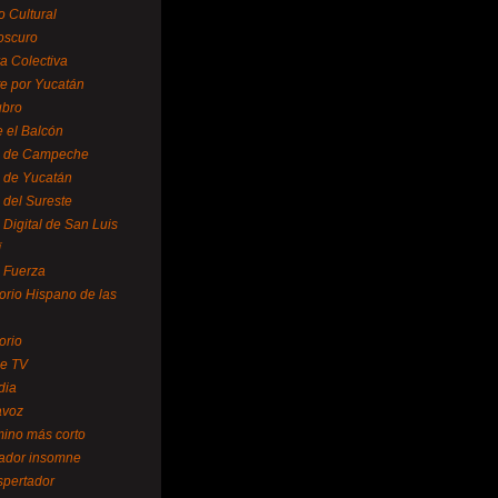
o Cultural
oscuro
ra Colectiva
e por Yucatán
ubro
 el Balcón
o de Campeche
o de Yucatán
 del Sureste
 Digital de San Luis
í
o Fuerza
torio Hispano de las
orio
se TV
dia
avoz
mino más corto
rador insomne
spertador