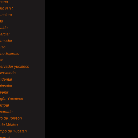
cano
ario NTR
nanciero
fo
raldo
arcial
formador
ruso
tino Expreso
te
servador yucateco
servatorio
cidental
ninsular
venir
egón Yucateco
ncipal
manario
lo de Torreón
l de México
empo de Yucatán
versal