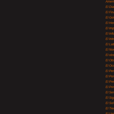
Ameri
El Di
El Fi
El Gol
El He
El Imp
El In
El Int
El La
El Nor
El ob
El Ob
El Oc
El Pe
El Por
El Pr
El Pri
El Se
El Sig
El So
El Ti
El Uni