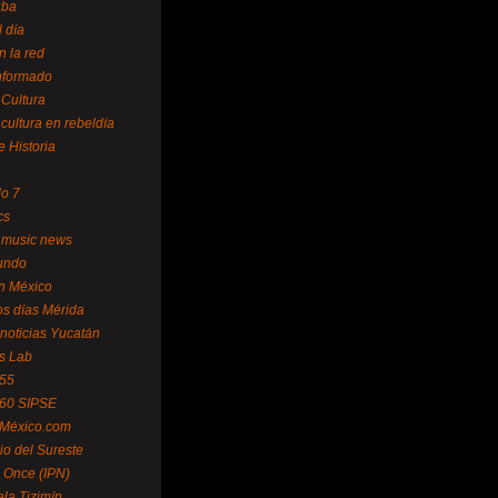
uba
l día
n la red
Informado
 Cultura
 cultura en rebeldía
e Historia
lo 7
cs
 music news
undo
ín México
s días Mérida
noticias Yucatán
s Lab
 55
 60 SIPSE
 México.com
o del Sureste
 Once (IPN)
la Tizimín