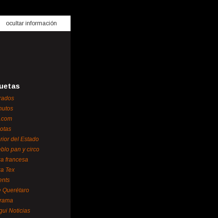
ocultar información
uetas
rados
nutos
.com
otas
erior del Estado
blo pan y circo
za francesa
za Tex
ents
 Querétaro
orama
gui Noticias