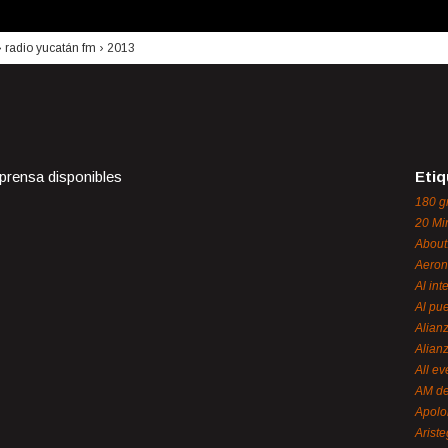
›
radio yucatán fm
›
2013
 prensa disponibles
Etiq
180 g
20 Mi
About
Aeron
Al int
Al pue
Alian
Alian
All ev
AM de
Apol
Ariste