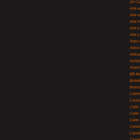
Art C
Arte a
Arte e
Arte 
Arte y
Arte y
Artes 
Artica
Artícu
Artisti
Avant
BB M
Bolet
Bueno
Cable
Cactu
Calle
Calle
Calle
Cambi
Canal
Cande