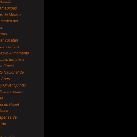
Yucatán
amaulipas
as de México
américa.net
NE
teras
mat Yucatán
mate.com.mx
mativo Al momento
mativo turquesa
me Fracto
uto Nacional de
 Artes
 Oliver Quintal,
dista mexicano
FM
ja de Papel
ónica
spensa de
ardo
formación