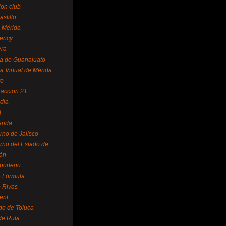
ion club
astillo
 Mérida
ency
era
a de Guanajuato
a Virtual de Mérida
yo
accion 21
dia
l
rida
rno de Jalisco
rno del Estado de
án
 porteño
 Fórmula
 Rivas
ent
do de Toluca
de Ruta