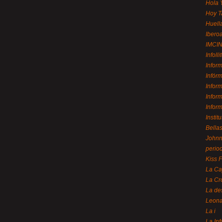
Hola 
Hoy T
Huell
Ibero
IMCI
Infolli
Infor
Infór
Infor
Infor
Infor
Instit
Bellas
Johnny
perio
Kiss 
La Ca
La Cr
La de
Leon
La i
La In