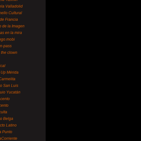
la Valladolid
ello Cultural
de Francia
o de la Imagen
as en la mira
ngo.mobi
n-pass
 the clown
ical
 Up Mérida
Carmelita
o San Luis
uio Yucatán
cento
cento
ulta
o Belga
cto Latino
a Punto
aCorriente