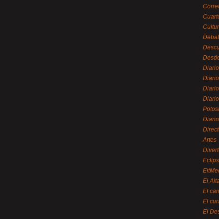
Corre
Cuart
Cultu
Debat
Desc
Desde
Diari
Diari
Diario
Diario
Potos
Diari
Direc
Artes
Divert
Eclip
EitMe
El Alt
El ca
El cu
El De