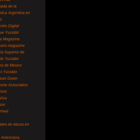
ada de la
lica Argentina en
o
ntro Digital
ue Yucatán
a Magazine
ario magazine
la Superior de
 de Yucatán
os de México
us Yucatán
pean Down
ome Association
hint
Viva
sior
nheit
vales de danza en
a Americana,