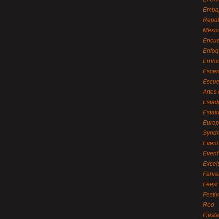
Embaj
Repúb
Méxic
Encue
Enfoq
EnViv
Escen
Escue
Artes
Estad
Estat
Euro
Syndr
Event 
Event
Excel
Fahre
Feest
Festi
Red
Fiest