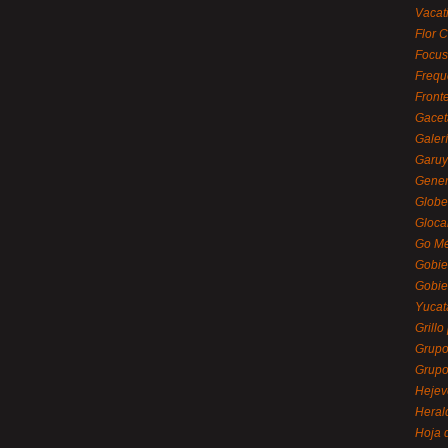
Vacat
Flor C
Focus
Frequ
Front
Gacet
Galerí
Garu
Gener
Globe
Gloca
Go Mé
Gobie
Gobie
Yucat
Grillo
Grupo
Grupo
Hejev
Heral
Hoja 