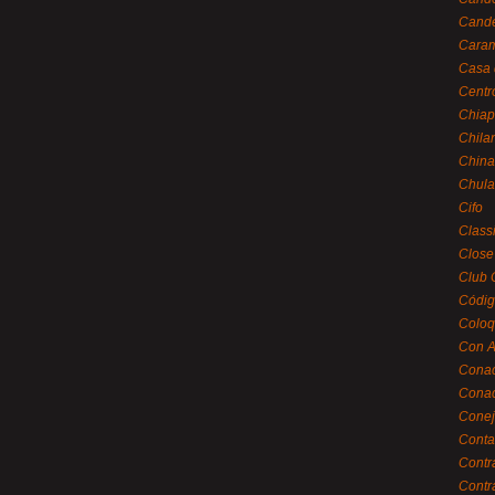
Cande
Caram
Casa 
Centr
Chiap
Chila
China
Chula
Cifo
Class
Close
Club 
Códig
Coloq
Con A
Cona
Conac
Conej
Conta
Contr
Contr