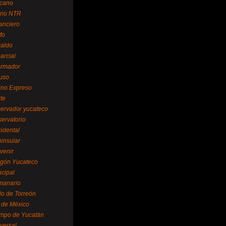
cano
ario NTR
nanciero
fo
raldo
arcial
formador
ruso
tino Expreso
te
servador yucateco
servatorio
cidental
ninsular
venir
egón Yucateco
ncipal
manario
lo de Torreón
l de México
empo de Yucatán
versal