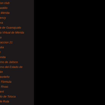
ion club
astillo
 Mérida
ency
era
a de Guanajuato
a Virtual de Mérida
yo
accion 21
dia
l
rida
rno de Jalisco
rno del Estado de
án
 porteño
 Fórmula
 Rivas
ent
do de Toluca
de Ruta