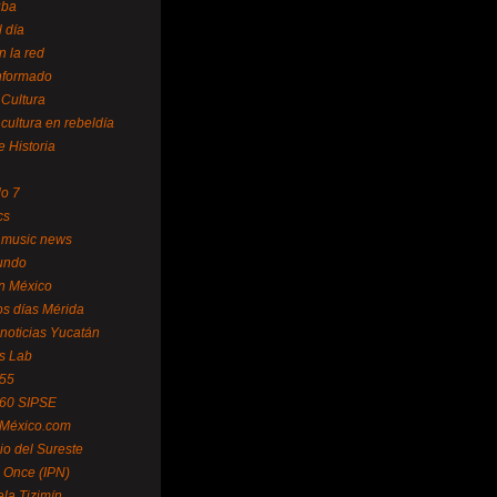
uba
l día
n la red
Informado
 Cultura
 cultura en rebeldía
e Historia
lo 7
cs
 music news
undo
ín México
s días Mérida
noticias Yucatán
s Lab
 55
 60 SIPSE
 México.com
o del Sureste
 Once (IPN)
la Tizimín