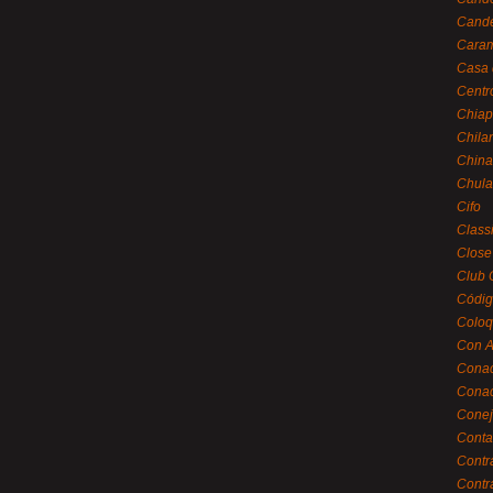
Cande
Caram
Casa 
Centr
Chiap
Chila
China
Chula
Cifo
Class
Close
Club 
Códig
Coloq
Con A
Cona
Conac
Conej
Conta
Contr
Contr