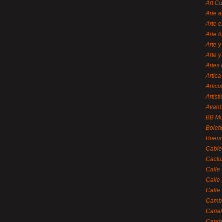
Art C
Arte a
Arte e
Arte 
Arte y
Arte y
Artes 
Artica
Artícu
Artisti
Avant
BB M
Bolet
Bueno
Cable
Cactu
Calle
Calle
Calle
Cambi
Canal
Cande