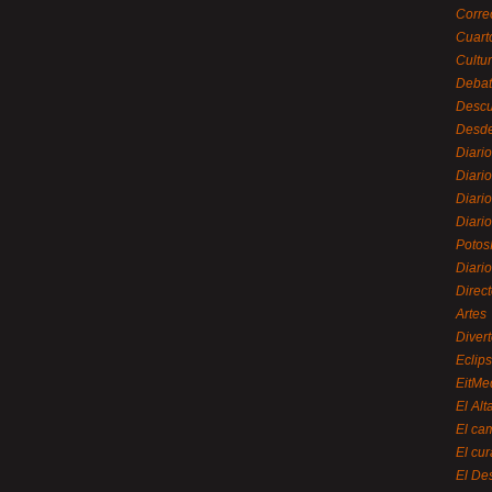
Corre
Cuart
Cultu
Debat
Desc
Desde
Diari
Diari
Diario
Diario
Potos
Diari
Direc
Artes
Divert
Eclip
EitMe
El Alt
El ca
El cu
El De