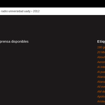
›
radio universidad uady
›
2012
 prensa disponibles
Etiq
180 g
20 Mi
About
Aeron
Al int
Al pue
Alian
Alian
All ev
AM de
Apol
Ariste