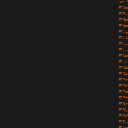
Ameri
El Di
El Fi
El Gol
El He
El Imp
El In
El Int
El La
El Nor
El ob
El Ob
El Oc
El Pe
El Por
El Pr
El Pri
El Se
El Sig
El So
El Ti
El Uni