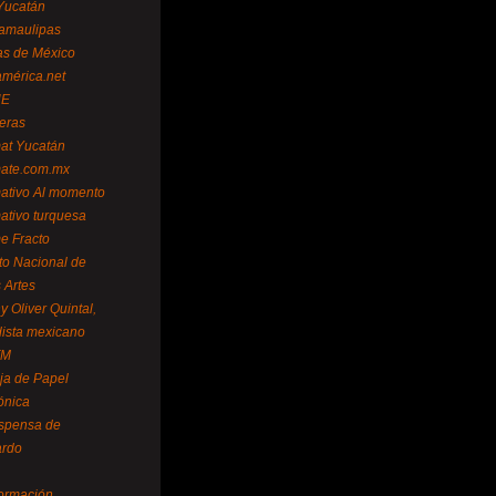
Yucatán
amaulipas
as de México
américa.net
NE
teras
mat Yucatán
mate.com.mx
mativo Al momento
mativo turquesa
me Fracto
uto Nacional de
 Artes
 Oliver Quintal,
dista mexicano
FM
ja de Papel
ónica
spensa de
ardo
formación