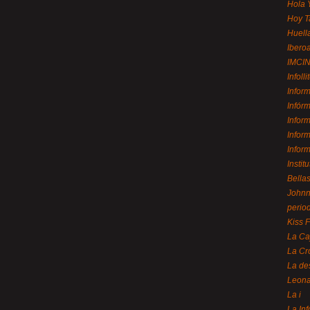
Hola 
Hoy T
Huell
Ibero
IMCI
Infolli
Infor
Infór
Infor
Infor
Infor
Instit
Bellas
Johnny
perio
Kiss 
La Ca
La Cr
La de
Leon
La i
La In