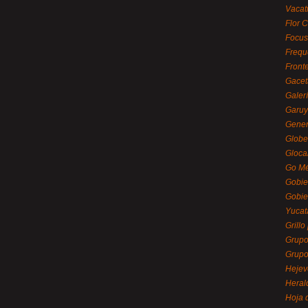
Vacat
Flor C
Focus
Frequ
Front
Gacet
Galerí
Garu
Gener
Globe
Gloca
Go Mé
Gobie
Gobie
Yucat
Grillo
Grupo
Grupo
Hejev
Heral
Hoja 