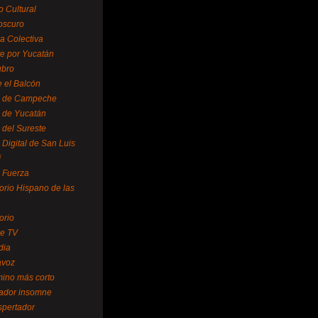
o Cultural
oscuro
ra Colectiva
e por Yucatán
ubro
 el Balcón
o de Campeche
o de Yucatán
 del Sureste
 Digital de San Luis
í
o Fuerza
torio Hispano de las
orio
se TV
dia
avoz
mino más corto
rador insomne
spertador