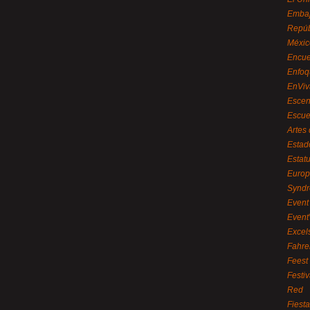
Embaj
Repúb
Méxic
Encue
Enfoq
EnViv
Escen
Escue
Artes
Estad
Estat
Euro
Syndr
Event 
Event
Excel
Fahre
Feest
Festi
Red
Fiest