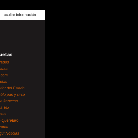
ocultar información
uetas
rados
nutos
.com
otas
erior del Estado
blo pan y circo
za francesa
za Tex
ents
 Querétaro
orama
gui Noticias