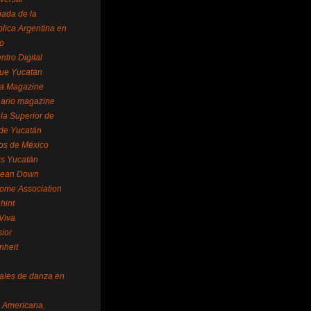
ada de la
lica Argentina en
o
ntro Digital
ue Yucatán
a Magazine
ario magazine
la Superior de
 de Yucatán
os de México
us Yucatán
pean Down
ome Association
hint
Viva
sior
nheit
vales de danza en
a Americana,