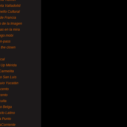
la Valladolid
ello Cultural
de Francia
o de la Imagen
as en la mira
ngo.mobi
n-pass
 the clown
ical
 Up Mérida
Carmelita
o San Luis
uio Yucatán
cento
cento
ulta
o Belga
cto Latino
a Punto
aCorriente