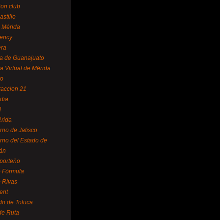
ion club
astillo
 Mérida
ency
era
a de Guanajuato
a Virtual de Mérida
yo
accion 21
dia
l
rida
rno de Jalisco
rno del Estado de
án
 porteño
 Fórmula
 Rivas
ent
do de Toluca
de Ruta