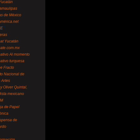
Yucatán
amaulipas
as de México
américa.net
NE
teras
mat Yucatán
mate.com.mx
mativo Al momento
mativo turquesa
me Fracto
uto Nacional de
 Artes
 Oliver Quintal,
dista mexicano
FM
ja de Papel
ónica
spensa de
ardo
formación