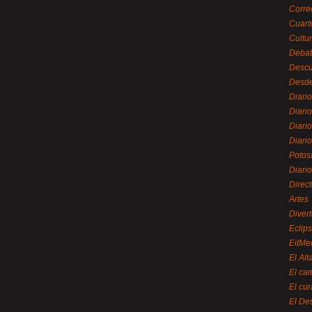
Corre
Cuart
Cultu
Debat
Desc
Desde
Diari
Diari
Diario
Diario
Potos
Diari
Direc
Artes
Divert
Eclip
EitMe
El Alt
El ca
El cu
El De