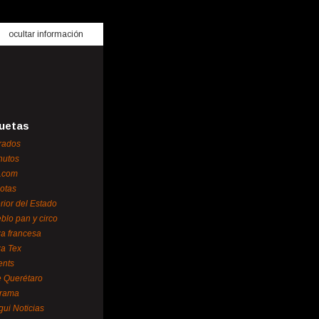
ocultar información
uetas
rados
nutos
.com
otas
erior del Estado
blo pan y circo
za francesa
za Tex
ents
 Querétaro
orama
gui Noticias