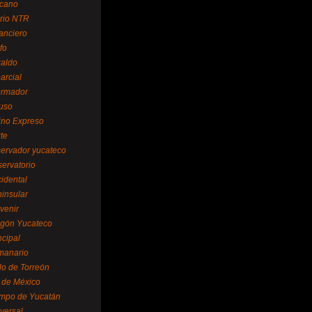
cano
ario NTR
nanciero
fo
raldo
arcial
formador
ruso
tino Expreso
te
servador yucateco
servatorio
cidental
ninsular
venir
egón Yucateco
ncipal
manario
lo de Torreón
l de México
empo de Yucatán
versal