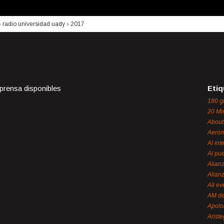
›
radio universidad uady
›
2017
 prensa disponibles
Etiq
180 g
20 Mi
About
Aeron
Al int
Al pue
Alian
Alian
All ev
AM de
Apol
Ariste