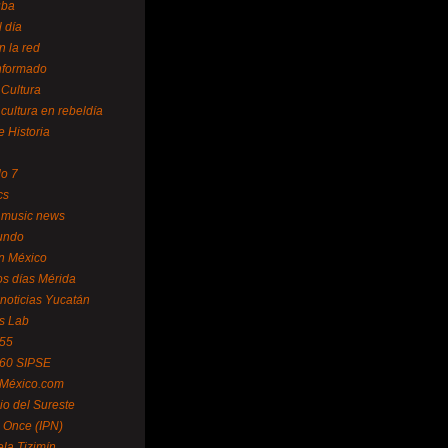
uba
l día
n la red
Informado
 Cultura
 cultura en rebeldía
e Historia
lo 7
cs
 music news
undo
ín México
s días Mérida
noticias Yucatán
s Lab
 55
 60 SIPSE
 México.com
o del Sureste
 Once (IPN)
la Tizimín