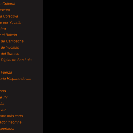
o Cultural
oscuro
ra Colectiva
e por Yucatán
ubro
 el Balcón
o de Campeche
o de Yucatán
 del Sureste
 Digital de San Luis
í
o Fuerza
torio Hispano de las
orio
se TV
dia
avoz
mino más corto
rador insomne
spertador