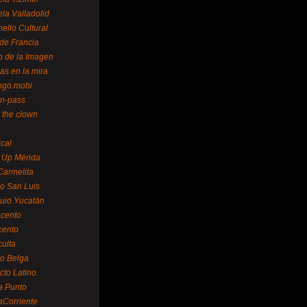
la Valladolid
ello Cultural
de Francia
o de la Imagen
as en la mira
ngo.mobi
n-pass
 the clown
ical
 Up Mérida
Carmelita
o San Luis
uio Yucatán
cento
cento
ulta
o Belga
cto Latino
a Punto
aCorriente