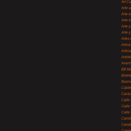
Art C
Arte a
Arte e
Arte 
Arte y
Arte y
Artes 
Artica
Artícu
Artisti
Avant
BB M
Bolet
Bueno
Cable
Cactu
Calle
Calle
Calle
Cambi
Canal
Cande