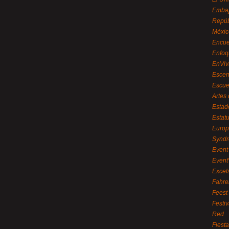
Embaj
Repúb
Méxic
Encue
Enfoq
EnViv
Escen
Escue
Artes
Estad
Estat
Euro
Syndr
Event 
Event
Excel
Fahre
Feest
Festi
Red
Fiest