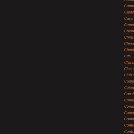
Cande
Caram
Casa 
Centr
Chiap
Chila
China
Chula
Cifo
Class
Close
Club 
Códig
Coloq
Con A
Cona
Conac
Conej
Conta
Contr
Contr