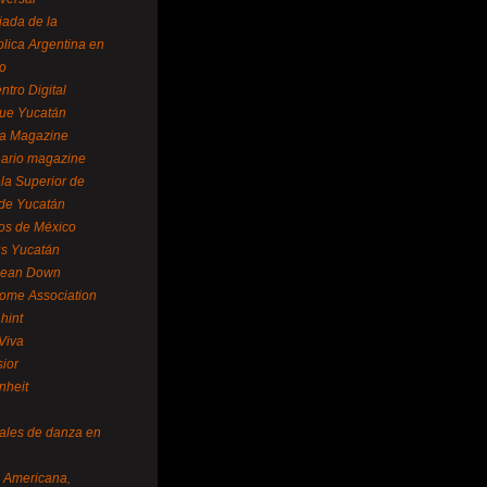
ada de la
lica Argentina en
o
ntro Digital
ue Yucatán
a Magazine
ario magazine
la Superior de
 de Yucatán
os de México
us Yucatán
pean Down
ome Association
hint
Viva
sior
nheit
vales de danza en
a Americana,