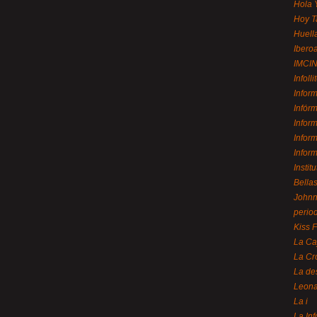
Hola 
Hoy T
Huell
Ibero
IMCI
Infolli
Infor
Infór
Infor
Infor
Infor
Instit
Bellas
Johnny
perio
Kiss 
La Ca
La Cr
La de
Leon
La i
La In