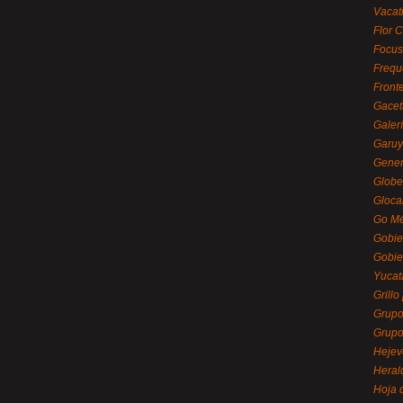
Vacat
Flor C
Focus
Frequ
Front
Gacet
Galerí
Garu
Gener
Globe
Gloca
Go Mé
Gobie
Gobie
Yucat
Grillo
Grupo
Grupo
Hejev
Heral
Hoja 