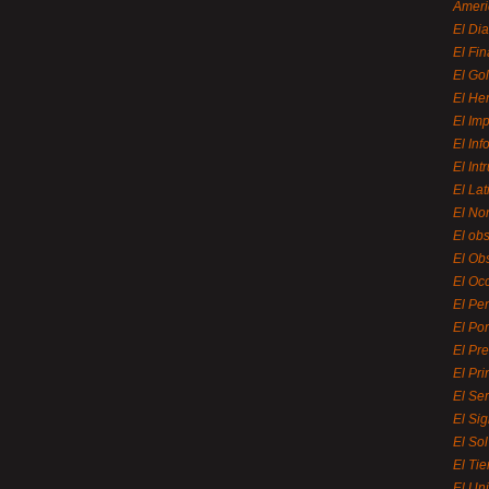
Ameri
El Di
El Fi
El Gol
El He
El Imp
El In
El Int
El La
El Nor
El ob
El Ob
El Oc
El Pe
El Por
El Pr
El Pri
El Se
El Sig
El So
El Ti
El Uni