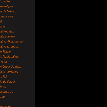
Yucatán
amaulipas
as de México
américa.net
NE
teras
mat Yucatán
mate.com.mx
mativo Al momento
mativo turquesa
me Fracto
uto Nacional de
 Artes
 Oliver Quintal,
dista mexicano
ss FM
ja de Papel
ónica
spensa de
ardo
formación