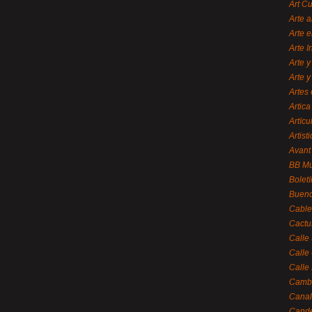
Art C
Arte a
Arte e
Arte 
Arte y
Arte y
Artes 
Artica
Artícu
Artisti
Avant
BB M
Bolet
Bueno
Cable
Cactu
Calle
Calle
Calle
Cambi
Canal
Cande