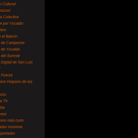
o Cultural
oscuro
ra Colectiva
e por Yucatán
ubro
 el Balcón
o de Campeche
o de Yucatán
 del Sureste
 Digital de San Luis
í
o Fuerza
torio Hispano de las
orio
se TV
dia
avoz
mino más corto
rador insomne
spertador