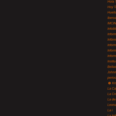
Hola 
Hoy T
Huell
Ibero
IMCI
Infolli
Infor
Infór
Infor
Infor
Infor
Instit
Bellas
Johnny
perio
Ki
La Ca
La Cr
La de
Leon
La i
La In