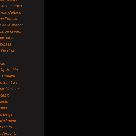
la Valladolid
ello Cultural
de Francia
o de la Imagen
as en la mira
ngo.mobi
n-pass
 the clown
ical
 Up Mérida
Carmelita
o San Luis
uio Yucatán
cento
cento
ulta
o Belga
cto Latino
a Punto
aCorriente