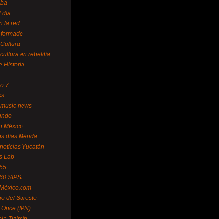
uba
l día
n la red
Informado
 Cultura
 cultura en rebeldía
e Historia
lo 7
cs
 music news
undo
ín México
s días Mérida
noticias Yucatán
s Lab
 55
 60 SIPSE
 México.com
o del Sureste
 Once (IPN)
la Tizimín