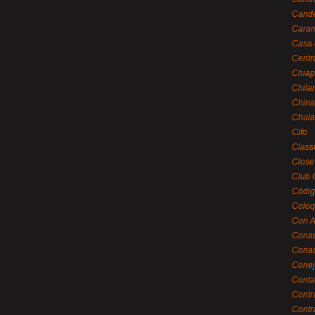
Cande
Caram
Casa 
Centr
Chiap
Chila
China
Chula
Cifo
Class
Close
Club 
Códig
Coloq
Con A
Cona
Conac
Conej
Conta
Contr
Contr