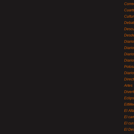
Corre
Cuart
Cultu
Debat
Desc
Desde
Diari
Diari
Diario
Diario
Potos
Diari
Direc
Artes
Divert
Eclip
EitMe
El Alt
El ca
El cu
El De