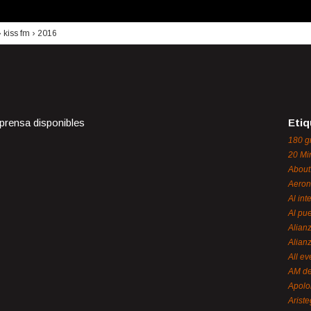
›
kiss fm
›
2016
 prensa disponibles
Etiq
180 g
20 Mi
About
Aeron
Al int
Al pue
Alian
Alian
All ev
AM de
Apol
Ariste