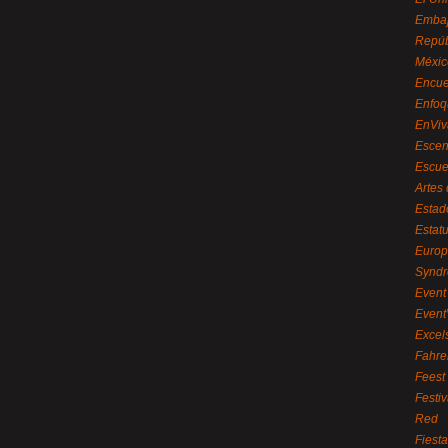
Embaj
Repúb
Méxic
Encue
Enfoq
EnViv
Escen
Escue
Artes
Estad
Estat
Euro
Syndr
Event 
Event
Excel
Fahre
Feest
Festi
Red
Fiest