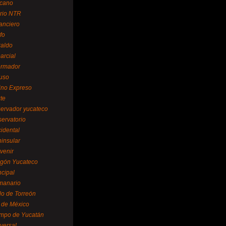
cano
ario NTR
nanciero
fo
raldo
arcial
formador
ruso
tino Expreso
te
servador yucateco
servatorio
cidental
ninsular
venir
egón Yucateco
ncipal
manario
lo de Torreón
l de México
empo de Yucatán
versal