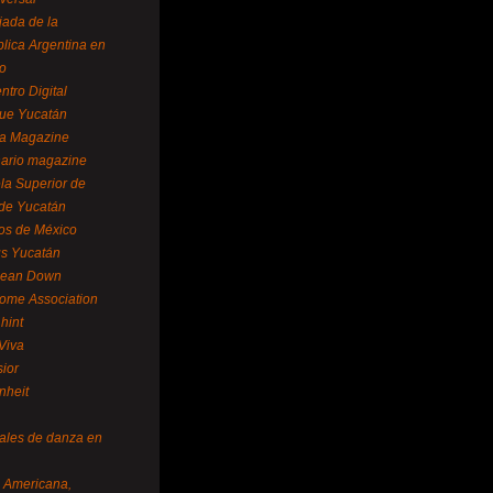
ada de la
lica Argentina en
o
ntro Digital
ue Yucatán
a Magazine
ario magazine
la Superior de
 de Yucatán
os de México
us Yucatán
pean Down
ome Association
hint
Viva
sior
nheit
vales de danza en
a Americana,