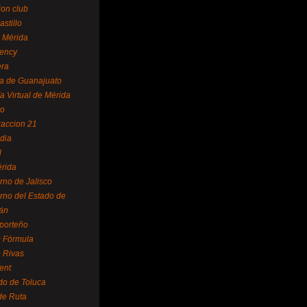
ion club
astillo
 Mérida
ency
era
a de Guanajuato
a Virtual de Mérida
yo
accion 21
dia
l
rida
rno de Jalisco
rno del Estado de
án
 porteño
 Fórmula
 Rivas
ent
do de Toluca
de Ruta