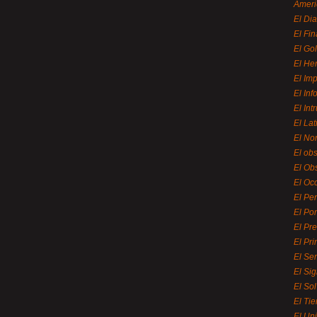
Ameri
El Di
El Fi
El Gol
El He
El Imp
El In
El Int
El La
El Nor
El ob
El Ob
El Oc
El Pe
El Por
El Pr
El Pri
El Se
El Sig
El So
El Ti
El Uni