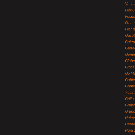
Vacat
Flor C
Focus
Frequ
Front
Gacet
Galerí
Garu
Gener
Globe
Gloca
Go Mé
Gobie
Gobie
Yucat
Grillo
Grupo
Grupo
Hejev
Heral
Hoja 