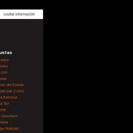
ocultar información
uetas
rados
nutos
.com
otas
erior del Estado
blo pan y circo
za francesa
za Tex
ents
 Querétaro
orama
gui Noticias