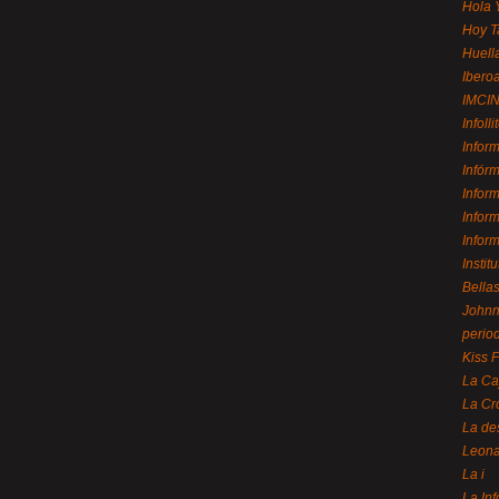
Hola 
Hoy T
Huell
Ibero
IMCI
Infolli
Infor
Infór
Infor
Infor
Infor
Instit
Bellas
Johnny
perio
Kiss 
La Ca
La Cr
La de
Leon
La i
La In