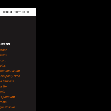
ocultar información
uetas
rados
nutos
.com
otas
erior del Estado
blo pan y circo
za francesa
za Tex
ents
 Querétaro
orama
gui Noticias