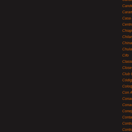
Cande
Caram
Casa 
Centr
Chiap
Chila
China
Chula
Cifo
Class
Close
Club 
Códig
Coloq
Con A
Cona
Conac
Conej
Conta
Contr
Contr