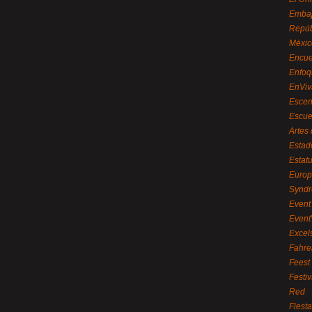
Embaj
Repúb
Méxic
Encue
Enfoq
EnViv
Escen
Escue
Artes
Estad
Estat
Euro
Syndr
Event 
Event
Excel
Fahre
Feest
Festi
Red
Fiest