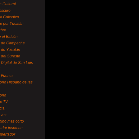
o Cultural
oscuro
ra Colectiva
e por Yucatán
ubro
 el Balcón
o de Campeche
o de Yucatán
 del Sureste
 Digital de San Luis
í
o Fuerza
torio Hispano de las
orio
se TV
dia
avoz
mino más corto
rador insomne
spertador