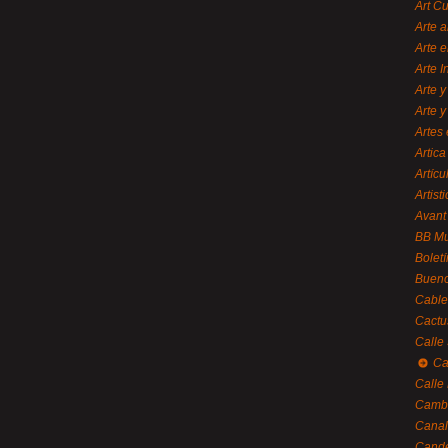
Art C
Arte a
Arte e
Arte 
Arte y
Arte y
Artes 
Artica
Artícu
Artisti
Avant
BB M
Bolet
Bueno
Cable
Cactu
Calle
Ca
Calle
Cambi
Canal
Cande