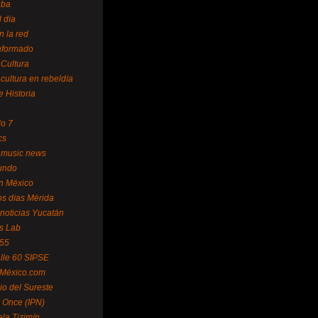
uba
l día
n la red
Informado
 Cultura
 cultura en rebeldía
e Historia
lo 7
cs
 music news
undo
ín México
s días Mérida
noticias Yucatán
s Lab
 55
lle 60 SIPSE
 México.com
o del Sureste
 Once (IPN)
la Tizimín