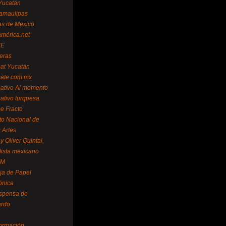
Yucatán
amaulipas
as de México
américa.net
NE
teras
mat Yucatán
mate.com.mx
mativo Al momento
mativo turquesa
me Fracto
uto Nacional de
 Artes
 Oliver Quintal,
dista mexicano
FM
ja de Papel
ónica
spensa de
ardo
formación