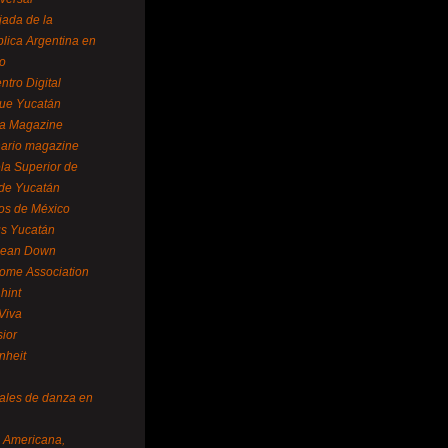
ada de la
lica Argentina en
o
ntro Digital
ue Yucatán
a Magazine
ario magazine
la Superior de
 de Yucatán
os de México
us Yucatán
pean Down
ome Association
hint
Viva
sior
nheit
vales de danza en
a Americana,