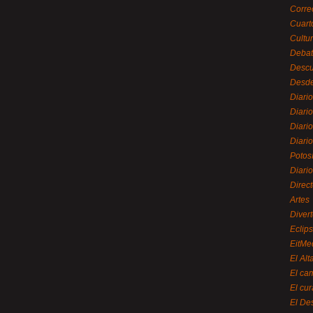
Corre
Cuart
Cultu
Debat
Desc
Desde
Diari
Diari
Diario
Diario
Potos
Diari
Direc
Artes
Divert
Eclip
EitMe
El Alt
El ca
El cu
El De