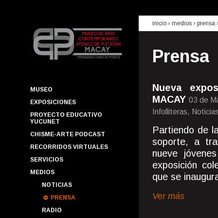
inicio
› medios ›
prensa
Prensa
Nueva expos
MUSEO
MACAY
03 de M
EXPOSICIONES
Infolliteras, Notic
PROYECTO EDUCATIVO
YUCUNET
Partiendo de l
CHISME-ARTE PODCAST
soporte, a tra
RECORRIDOS VIRTUALES
nueve jóvenes
SERVICIOS
exposición col
MEDIOS
que se inaugur
NOTICIAS
Ver más
PRENSA
RADIO