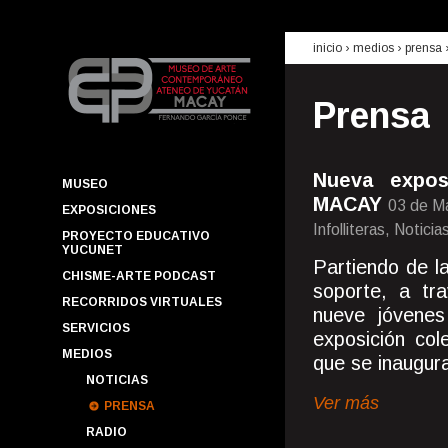
inicio
› medios ›
prensa
Prensa
Nueva expos
MUSEO
MACAY
03 de M
EXPOSICIONES
Infolliteras, Notic
PROYECTO EDUCATIVO
YUCUNET
Partiendo de l
CHISME-ARTE PODCAST
soporte, a tra
RECORRIDOS VIRTUALES
nueve jóvenes
SERVICIOS
exposición col
MEDIOS
que se inaugur
NOTICIAS
Ver más
PRENSA
RADIO