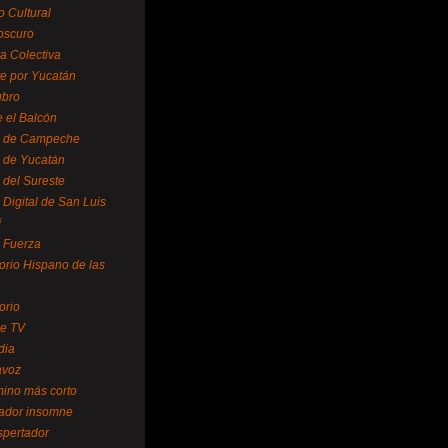
o Cultural
oscuro
ra Colectiva
e por Yucatán
ubro
 el Balcón
o de Campeche
o de Yucatán
 del Sureste
 Digital de San Luis
í
o Fuerza
torio Hispano de las
orio
se TV
dia
avoz
mino más corto
rador insomne
spertador