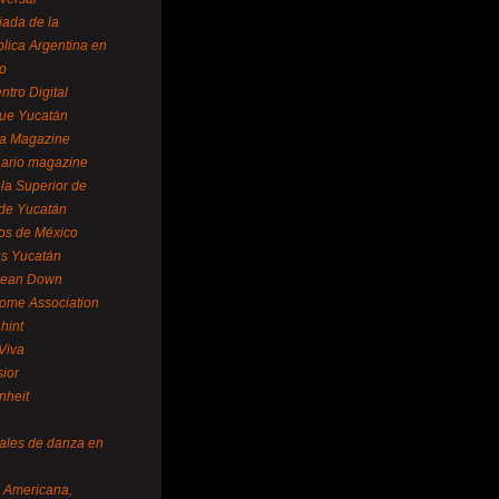
ada de la
lica Argentina en
o
ntro Digital
ue Yucatán
a Magazine
ario magazine
la Superior de
 de Yucatán
os de México
us Yucatán
pean Down
ome Association
hint
Viva
sior
nheit
vales de danza en
a Americana,