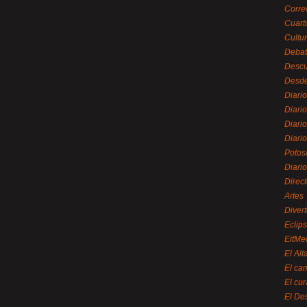
Corre
Cuart
Cultu
Debat
Desc
Desde
Diari
Diari
Diario
Diario
Potos
Diari
Direc
Artes
Divert
Eclip
EitMe
El Alt
El ca
El cu
El De