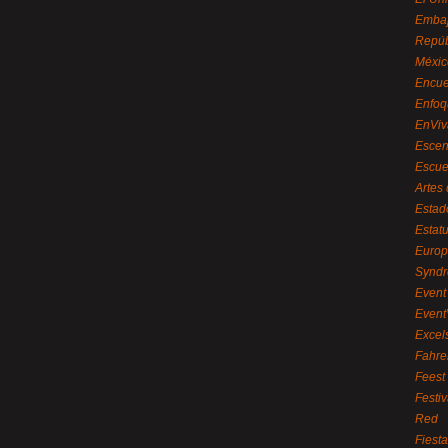
Embaj
Repúb
Méxic
Encue
Enfoq
EnViv
Escen
Escue
Artes
Estad
Estat
Euro
Syndr
Event 
Event
Excel
Fahre
Feest
Festi
Red
Fiest