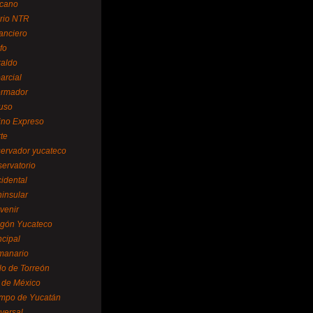
cano
ario NTR
nanciero
fo
raldo
arcial
formador
ruso
tino Expreso
te
servador yucateco
servatorio
cidental
ninsular
venir
egón Yucateco
ncipal
manario
lo de Torreón
l de México
empo de Yucatán
versal