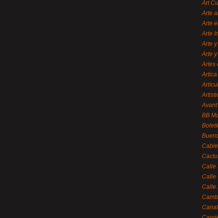
Art C
Arte a
Arte e
Arte 
Arte y
Arte y
Artes 
Artica
Artícu
Artisti
Avant
BB M
Bolet
Bueno
Cable
Cactu
Calle
Calle
Calle
Cambi
Canal
Cande