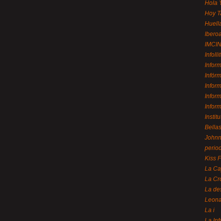
Hola 
Hoy T
Huell
Ibero
IMCI
Infolli
Infor
Infór
Infor
Infor
Infor
Instit
Bellas
Johnny
perio
Kiss 
La Ca
La Cr
La de
Leon
La i
La In