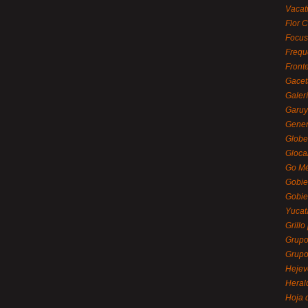
Vacat
Flor C
Focus
Frequ
Front
Gacet
Galerí
Garu
Gener
Globe
Gloca
Go Mé
Gobie
Gobie
Yucat
Grillo
Grupo
Grupo
Hejev
Heral
Hoja 