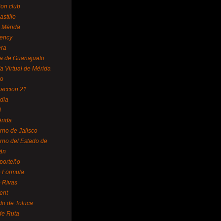
ion club
astillo
 Mérida
ency
era
a de Guanajuato
a Virtual de Mérida
yo
accion 21
dia
l
rida
rno de Jalisco
rno del Estado de
án
 porteño
 Fórmula
 Rivas
ent
do de Toluca
de Ruta