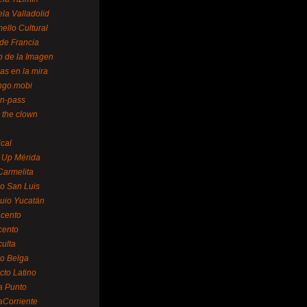
la Valladolid
ello Cultural
de Francia
o de la Imagen
as en la mira
ngo.mobi
n-pass
 the clown
ical
 Up Mérida
Carmelita
o San Luis
uio Yucatán
cento
cento
ulta
o Belga
cto Latino
a Punto
aCorriente