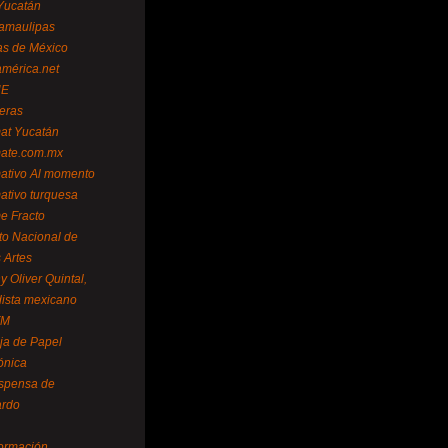
Yucatán
amaulipas
as de México
américa.net
NE
teras
mat Yucatán
mate.com.mx
mativo Al momento
mativo turquesa
me Fracto
uto Nacional de
 Artes
 Oliver Quintal,
dista mexicano
FM
ja de Papel
ónica
spensa de
ardo
formación