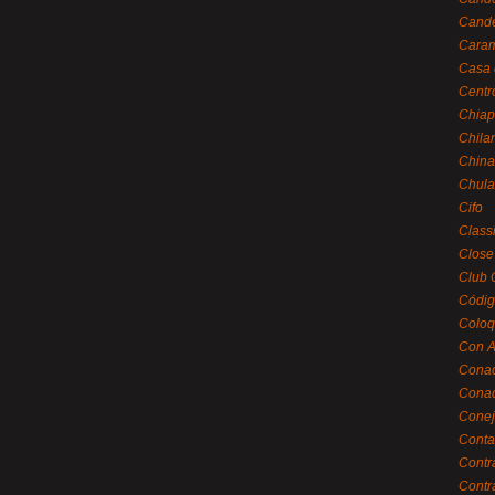
Cande
Caram
Casa 
Centr
Chiap
Chila
China
Chula
Cifo
Class
Close
Club 
Códig
Coloq
Con A
Cona
Conac
Conej
Conta
Contr
Contr