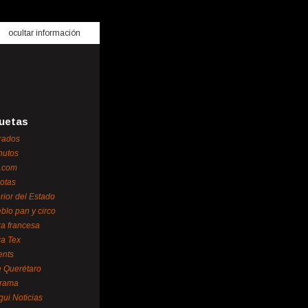
ocultar información
uetas
rados
nutos
.com
otas
erior del Estado
blo pan y circo
za francesa
za Tex
ents
 Querétaro
orama
gui Noticias