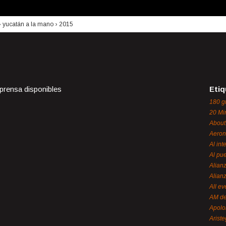
›
yucatán a la mano
›
2015
 prensa disponibles
Etiq
180 g
20 Mi
About
Aeron
Al int
Al pue
Alian
Alian
All ev
AM de
Apol
Ariste