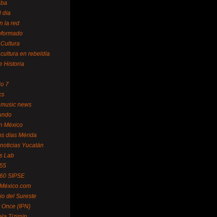
uba
l día
n la red
Informado
 Cultura
 cultura en rebeldía
e Historia
lo 7
cs
 music news
undo
ín México
s días Mérida
noticias Yucatán
s Lab
 55
 60 SIPSE
 México.com
o del Sureste
 Once (IPN)
la Tizimín