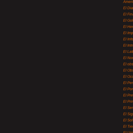
Ameri
El Di
El Fi
El Gol
El He
El Imp
El In
El Int
El La
El Nor
El ob
El Ob
El Oc
El Pe
El Por
El Pr
El Pri
El Se
El Sig
El So
El Ti
El Uni