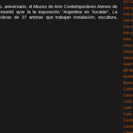
Art C
o. aniversario, el Museo de Arte Contemporáneo Ateneo de
Arte a
esentó ayer la la exposición “Argentina en Yucatán”. La
Arte e
bras de 27 artistas que trabajan instalación, escultura,
Arte 
Arte y
Arte y
Artes 
Artica
Artícu
Artisti
Avant
BB M
Bolet
Bueno
Cable
Cactu
Calle
Calle
Calle
Cambi
Canal
Cande