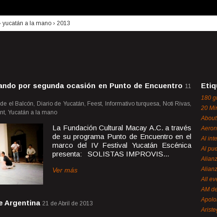
›
yucatán a la mano
›
2013
sando por segunda ocasión en Punto de Encuentro
Etiq
11
180 g
e el Balcón, Diario de Yucatán, Feest, Informativo turquesa, Noti Rivas,
20 Mi
nt, Yucatán a la mano
About
La Fundación Cultural Macay A.C. a través
Aeron
de su programa Punto de Encuentro en el
Al int
marco del IV Festival Yucatán Escénica
Al pue
presenta: SOLISTAS IMPROVIS...
Alian
Alian
Ver más
All ev
AM de
Apol
e Argentina
21 de Abril de 2013
Ariste