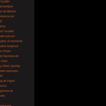
Yucatán
amaulipas
as de México
américa.net
NE
teras
mat Yucatán
mate.com.mx
mativo Al momento
mativo turquesa
me Fracto
uto Nacional de
 Artes
 Oliver Quintal,
dista mexicano
FM
ja de Papel
ónica
spensa de
ardo
formación