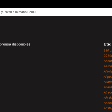
›
yucatán a la mano
›
2013
 prensa disponibles
Etiq
180 g
20 Mi
About
Aeron
Al int
Al pue
Alian
Alian
All ev
AM de
Apol
Ariste