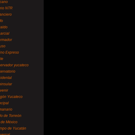
cano
ario NTR
nanciero
fo
raldo
arcial
formador
ruso
tino Expreso
te
servador yucateco
servatorio
cidental
ninsular
venir
egón Yucateco
ncipal
manario
lo de Torreón
l de México
empo de Yucatán
versal