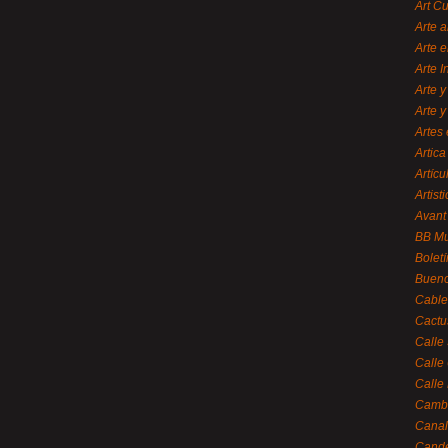
Art C
Arte a
Arte e
Arte 
Arte y
Arte y
Artes 
Artica
Artícu
Artisti
Avant
BB M
Bolet
Bueno
Cable
Cactu
Calle
Calle
Calle
Cambi
Canal
Cande