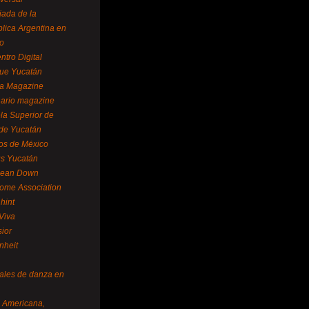
ada de la
lica Argentina en
o
ntro Digital
ue Yucatán
a Magazine
ario magazine
la Superior de
 de Yucatán
os de México
us Yucatán
pean Down
ome Association
hint
Viva
sior
nheit
vales de danza en
a Americana,