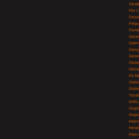
Vacat
Flor C
Focus
Frequ
Front
Gacet
Galerí
Garu
Gener
Globe
Gloca
Go Mé
Gobie
Gobie
Yucat
Grillo
Grupo
Grupo
Hejev
Heral
Hoja 