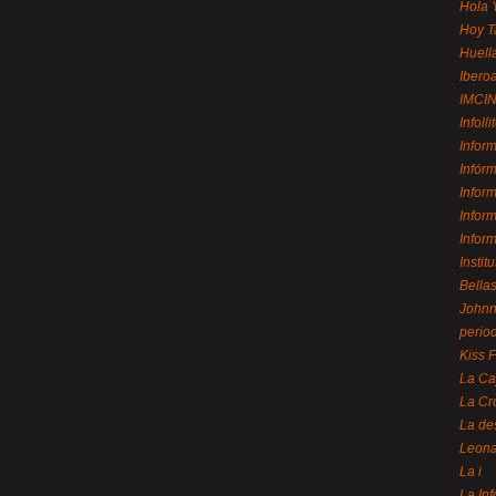
Hola 
Hoy T
Huell
Ibero
IMCI
Infolli
Infor
Infór
Infor
Infor
Infor
Instit
Bellas
Johnny
perio
Kiss 
La Ca
La Cr
La de
Leon
La i
La In