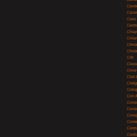
Cande
Caram
Casa 
Centr
Chiap
Chila
China
Chula
Cifo
Class
Close
Club 
Códig
Coloq
Con A
Cona
Conac
Conej
Conta
Contr
Contr