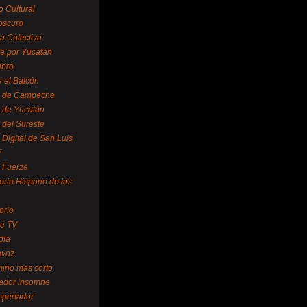
o Cultural
oscuro
ra Colectiva
e por Yucatán
ubro
 el Balcón
o de Campeche
o de Yucatán
 del Sureste
 Digital de San Luis
í
o Fuerza
torio Hispano de las
orio
se TV
dia
avoz
mino más corto
rador insomne
spertador