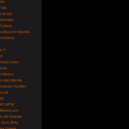
uba
l día
n la red
Informado
 Cultura
 cultura en rebeldía
e Historia
lo 7
cs
 music news
undo
ín México
s días Mérida
noticias Yucatán
s Lab
 55
 60 SIPSE
 México.com
o del Sureste
 Once (IPN)
la Tizimín