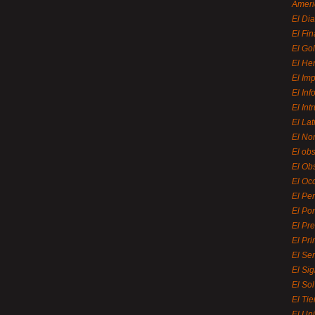
Ameri
El Di
El Fi
El Gol
El He
El Imp
El In
El Int
El La
El Nor
El ob
El Ob
El Oc
El Pe
El Por
El Pr
El Pri
El Se
El Sig
El So
El Ti
El Uni