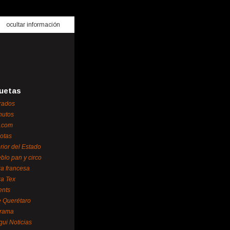
ocultar información
uetas
rados
nutos
.com
otas
erior del Estado
blo pan y circo
za francesa
za Tex
ents
 Querétaro
orama
gui Noticias