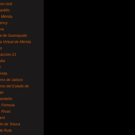
ion club
astillo
 Mérida
ency
era
a de Guanajuato
a Virtual de Mérida
yo
accion 21
dia
l
rida
rno de Jalisco
rno del Estado de
án
 porteño
 Fórmula
 Rivas
ent
do de Toluca
de Ruta