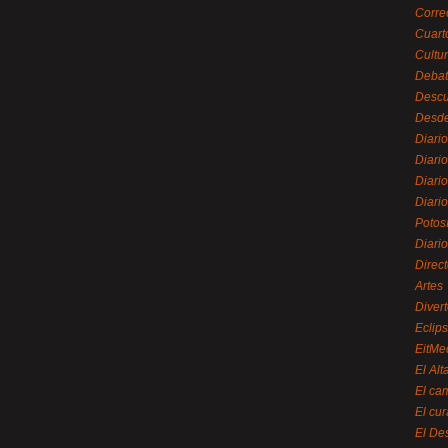
Corre
Cuart
Cultu
Debat
Desc
Desde
Diari
Diari
Diario
Diario
Potos
Diari
Direc
Artes
Divert
Eclip
EitMe
El Alt
El ca
El cu
El De