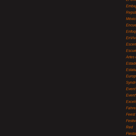
Embaj
Repúb
Méxic
Encue
Enfoq
EnViv
Escen
Escue
Artes
Estad
Estat
Euro
Syndr
Event 
Event
Excel
Fahre
Feest
Festi
Red
Fiest