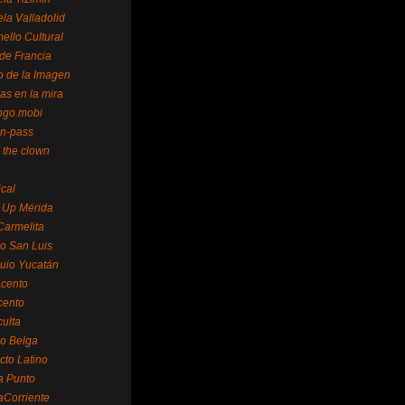
la Valladolid
ello Cultural
de Francia
o de la Imagen
as en la mira
ngo.mobi
n-pass
 the clown
ical
 Up Mérida
Carmelita
o San Luis
uio Yucatán
cento
cento
ulta
o Belga
cto Latino
a Punto
aCorriente