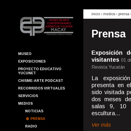
inicio
› medios ›
prensa
Prensa
Exposición 
MUSEO
visitantes
01 d
EXPOSICIONES
Revista Yucatán
PROYECTO EDUCATIVO
YUCUNET
La exposició
CHISME-ARTE PODCAST
presenta en e
RECORRIDOS VIRTUALES
sido visitada 
SERVICIOS
dos meses de e
MEDIOS
salas 9, 10 
NOTICIAS
escultura...
PRENSA
Ver más
RADIO