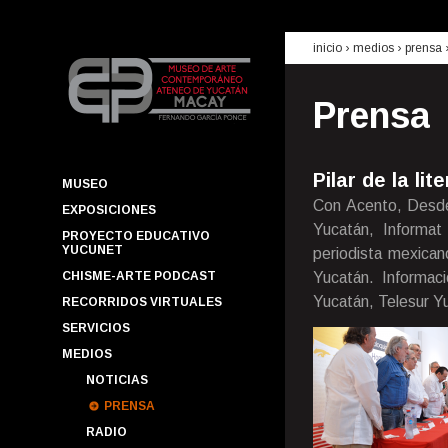
inicio
› medios ›
prensa
Prensa
Pilar de la lit
MUSEO
Con Acento, Desde
EXPOSICIONES
Yucatán, Informat 
PROYECTO EDUCATIVO
YUCUNET
periodista mexica
CHISME-ARTE PODCAST
Yucatán. Informac
Yucatán, Telesur Y
RECORRIDOS VIRTUALES
SERVICIOS
MEDIOS
NOTICIAS
PRENSA
RADIO