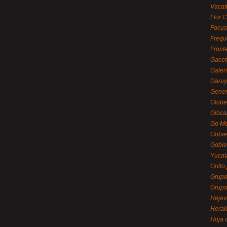
Vacat
Flor C
Focus
Frequ
Front
Gacet
Galerí
Garu
Gener
Globe
Gloca
Go Mé
Gobie
Gobie
Yucat
Grillo
Grupo
Grupo
Hejev
Heral
Hoja 