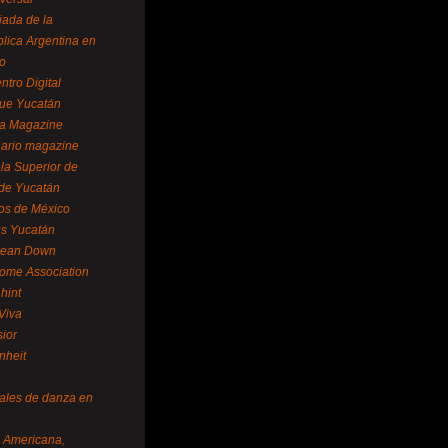
ada de la
lica Argentina en
o
ntro Digital
ue Yucatán
a Magazine
ario magazine
la Superior de
 de Yucatán
os de México
us Yucatán
pean Down
ome Association
hint
Viva
sior
nheit
vales de danza en
a Americana,