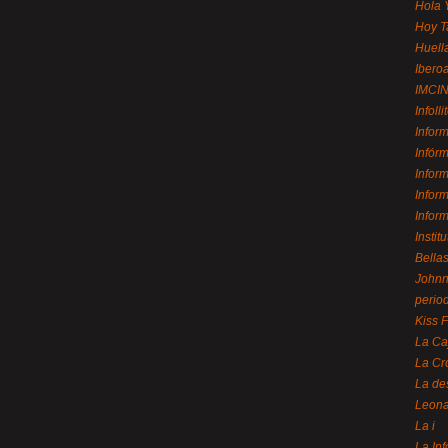
Hola 
Hoy T
Huell
Ibero
IMCI
Infolli
Infor
Infór
Infor
Infor
Infor
Instit
Bellas
Johnny
perio
Kiss 
La Ca
La Cr
La de
Leon
La i
La In