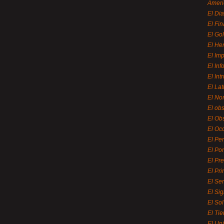
Ameri
El Di
El Fi
El Gol
El He
El Imp
El In
El Int
El La
El Nor
El ob
El Ob
El Oc
El Pe
El Por
El Pr
El Pri
El Se
El Sig
El So
El Ti
El Uni