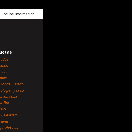
ocultar información
uetas
rados
nutos
.com
otas
erior del Estado
blo pan y circo
za francesa
za Tex
ents
 Querétaro
orama
gui Noticias