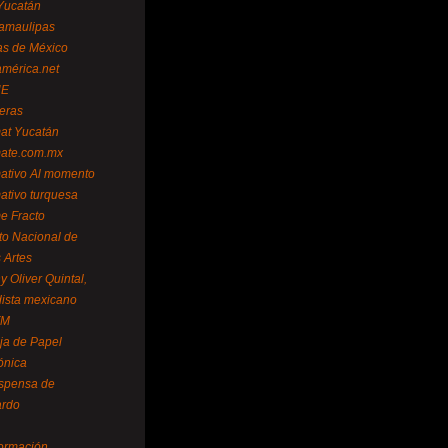
Yucatán
amaulipas
as de México
américa.net
NE
teras
mat Yucatán
mate.com.mx
mativo Al momento
mativo turquesa
me Fracto
uto Nacional de
 Artes
 Oliver Quintal,
dista mexicano
FM
ja de Papel
ónica
spensa de
ardo
formación