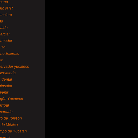
cano
ario NTR
nanciero
fo
raldo
arcial
formador
ruso
tino Expreso
te
servador yucateco
servatorio
cidental
ninsular
venir
egón Yucateco
ncipal
manario
lo de Torreón
l de México
empo de Yucatán
versal