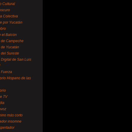
o Cultural
oscuro
ra Colectiva
e por Yucatán
ubro
 el Balcón
o de Campeche
o de Yucatán
 del Sureste
 Digital de San Luis
í
o Fuerza
torio Hispano de las
orio
se TV
dia
avoz
mino más corto
rador insomne
spertador