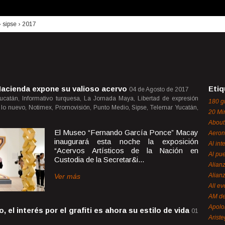
›
sipse
›
2017
Hacienda expone su valioso acervo
Etiq
04 de Agosto de 2017
ucatán, Informativo turquesa, La Jornada Maya, Libertad de expresión
180 g
 lo nuevo, Notimex, Promovisión, Punto Medio, Sipse, Telemar Yucatán,
20 Mi
About
El Museo “Fernando García Ponce” Macay
Aeron
inaugurará esta noche la exposición
Al int
“Acervos Artísticos de la Nación en
Al pue
Custodia de la Secretar&i...
Alian
Alian
Ver más
All ev
AM de
Apol
, el interés por el grafiti es ahora su estilo de vida
01
Ariste