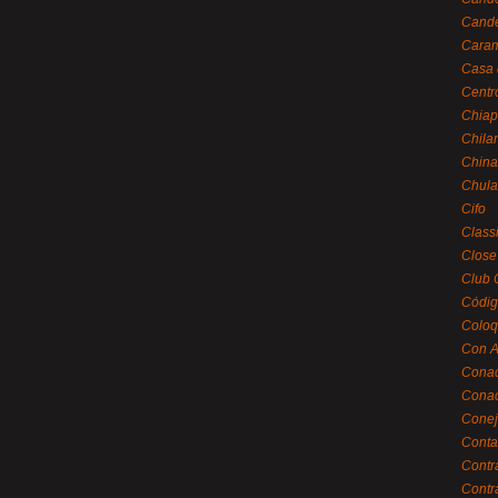
Cande
Caram
Casa 
Centr
Chiap
Chila
China
Chula
Cifo
Class
Close
Club 
Códig
Coloq
Con A
Cona
Conac
Conej
Conta
Contr
Contr