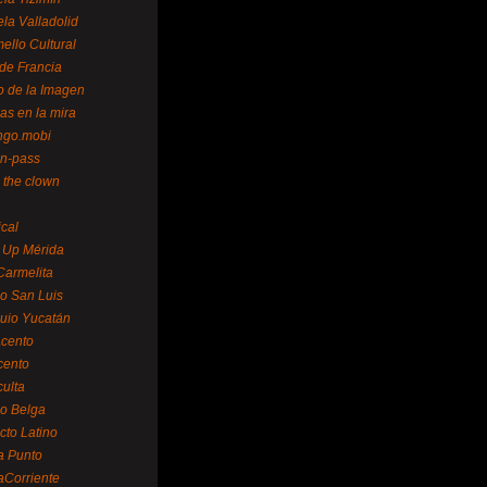
la Valladolid
ello Cultural
de Francia
o de la Imagen
as en la mira
ngo.mobi
n-pass
 the clown
ical
 Up Mérida
Carmelita
o San Luis
uio Yucatán
cento
cento
ulta
o Belga
cto Latino
a Punto
aCorriente