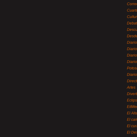
Corre
Cuart
Cultu
Debat
Desc
Desde
Diari
Diari
Diario
Diario
Potos
Diari
Direc
Artes
Divert
Eclip
EitMe
El Alt
El ca
El cu
El De