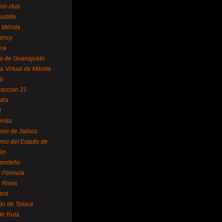
ion club
astillo
 Mérida
ency
era
a de Guanajuato
a Virtual de Mérida
yo
accion 21
dia
l
rida
rno de Jalisco
rno del Estado de
án
 porteño
 Fórmula
 Rivas
ent
do de Toluca
de Ruta