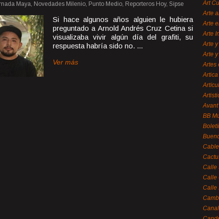
Art C
ornada Maya, Novedades Milenio, Punto Medio, Reporteros Hoy, Sipse
Arte a
Si hace algunos años alguien le hubiera
Arte e
preguntado a Arnold Andrés Cruz Cetina si
Arte 
visualizaba vivir algún día del grafiti, su
Arte y
respuesta habría sido no. ...
Arte y
Ver más
Artes 
Artica
Artícu
Artisti
Avant
BB M
Bolet
Bueno
Cable
Cactu
Calle
Calle
Calle
Cambi
Canal
Cande