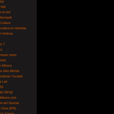
uba
l día
n la red
Informado
 Cultura
 cultura en rebeldía
e Historia
lo 7
cs
 music news
undo
ín México
s días Mérida
noticias Yucatán
s Lab
 55
 60 SIPSE
 México.com
o del Sureste
 Once (IPN)
la Tizimín