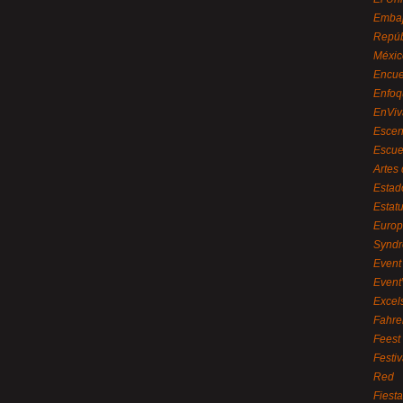
Embaj
Repúb
Méxic
Encue
Enfoq
EnViv
Escen
Escue
Artes
Estad
Estat
Euro
Syndr
Event 
Event
Excel
Fahre
Feest
Festi
Red
Fiest