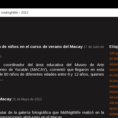
›
midnightlife
›
2012
n de niños en el curso de verano del Macay
Etiq
17 de Julio de
180 g
o
20 Mi
 coordinador del área educativa del Museo de Arte
About
neo de Yucatán (MACAY), comentó que llegaron en esta
Aeron
de 80 niños de diferentes edades entre 6 y 12 años, quienes
Al int
..
Al pue
Alian
Alian
All ev
 Macay
21 de Mayo de 2012
AM de
Apol
utar de la galería fotográfica que MidNigthlife realizó en la
Ariste
exposiciones abril-junio en el Macay