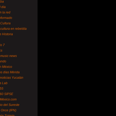
uba
l día
n la red
Informado
 Cultura
 cultura en rebeldía
e Historia
lo 7
cs
 music news
undo
ín México
s días Mérida
noticias Yucatán
s Lab
 55
 60 SIPSE
 México.com
o del Sureste
 Once (IPN)
la Tizimín