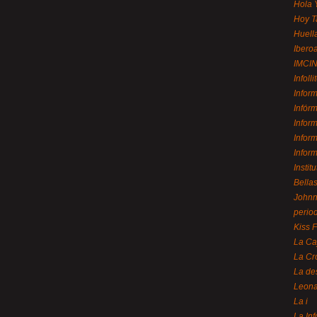
Hola 
Hoy T
Huell
Ibero
IMCI
Infolli
Infor
Infór
Infor
Infor
Infor
Instit
Bellas
Johnny
perio
Kiss 
La Ca
La Cr
La de
Leon
La i
La In