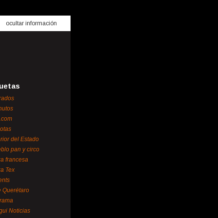
ocultar información
uetas
rados
nutos
.com
otas
erior del Estado
blo pan y circo
za francesa
za Tex
ents
 Querétaro
orama
gui Noticias