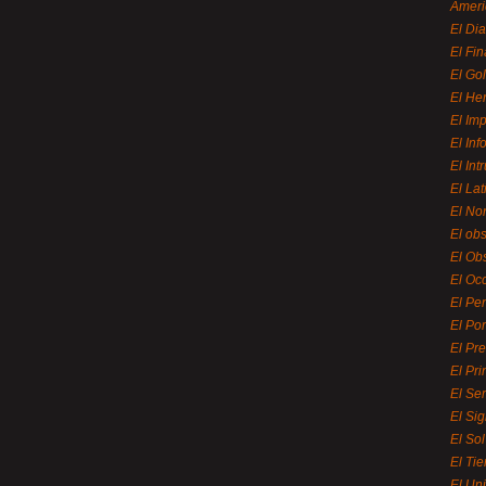
Ameri
El Di
El Fi
El Gol
El He
El Imp
El In
El Int
El La
El Nor
El ob
El Ob
El Oc
El Pe
El Por
El Pr
El Pri
El Se
El Sig
El So
El Ti
El Uni