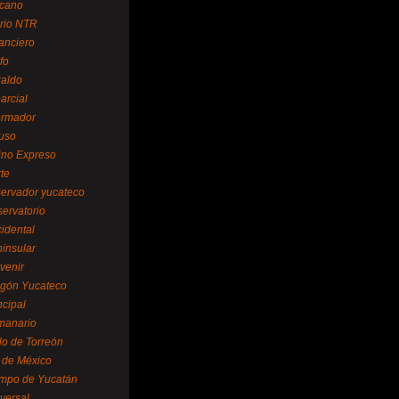
cano
ario NTR
nanciero
fo
raldo
arcial
formador
ruso
tino Expreso
te
servador yucateco
servatorio
cidental
ninsular
venir
egón Yucateco
ncipal
manario
lo de Torreón
l de México
empo de Yucatán
versal