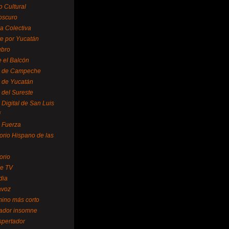
o Cultural
oscuro
ra Colectiva
e por Yucatán
ubro
 el Balcón
o de Campeche
o de Yucatán
 del Sureste
 Digital de San Luis
í
o Fuerza
torio Hispano de las
orio
se TV
dia
avoz
mino más corto
rador insomne
spertador