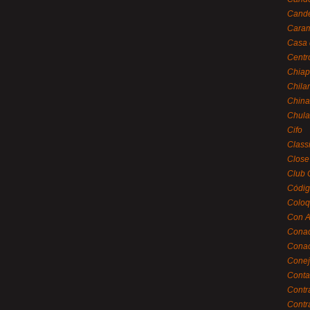
Cande
Caram
Casa 
Centr
Chiap
Chila
China
Chula
Cifo
Class
Close
Club 
Códig
Coloq
Con A
Cona
Conac
Conej
Conta
Contr
Contr