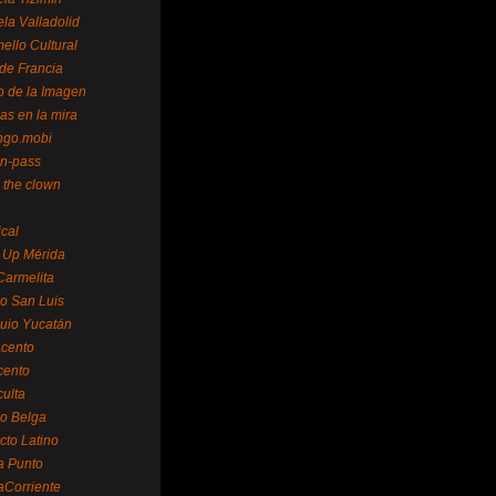
la Valladolid
ello Cultural
de Francia
o de la Imagen
as en la mira
ngo.mobi
n-pass
 the clown
ical
 Up Mérida
Carmelita
o San Luis
uio Yucatán
cento
cento
ulta
o Belga
cto Latino
a Punto
aCorriente