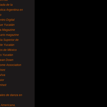
ada de la
lica Argentina en
o
ntro Digital
ue Yucatán
a Magazine
ario magazine
la Superior de
 de Yucatán
os de México
us Yucatán
pean Down
ome Association
hint
Viva
sior
nheit
vales de danza en
a Americana,