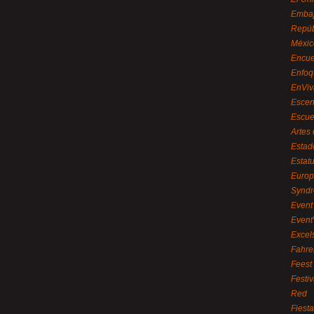
Embaj
Repúb
Méxic
Encue
Enfoq
EnViv
Escen
Escue
Artes
Estad
Estat
Euro
Syndr
Event 
Event
Excel
Fahre
Feest
Festi
Red
Fiest