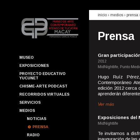
inicio
› medios ›
prensa
Prensa
Gran participació
MUSEO
2012
EXPOSICIONES
MidNightlife, Punto Medi
PROYECTO EDUCATIVO
Hugo Ruíz Pérez,
YUCUNET
Contemporáneo Ate
CHISME-ARTE PODCAST
edición 2012 cerca 
aprenderán diferente.
RECORRIDOS VIRTUALES
SERVICIOS
Ver más
MEDIOS
Exposiciones del
NOTICIAS
MidNightlife
PRENSA
Te invitamos a disfr
RADIO
inauguración de las 