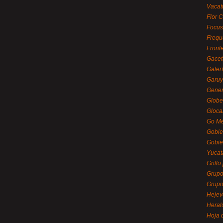
Vacat
Flor C
Focus
Frequ
Front
Gacet
Galerí
Garu
Gener
Globe
Gloca
Go Mé
Gobie
Gobie
Yucat
Grillo
Grupo
Grupo
Hejev
Heral
Hoja 