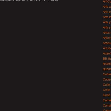
Art C
Arte a
Arte e
Arte 
Arte y
Arte y
Artes 
Artica
Artícu
Artisti
Avant
BB M
Bolet
Bueno
Cable
Cactu
Calle
Calle
Calle
Cambi
Canal
Cande