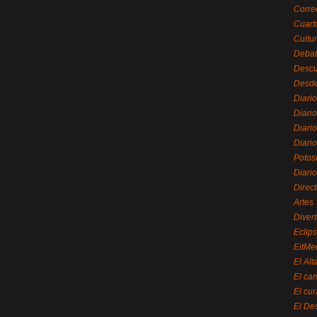
Corre
Cuart
Cultu
Debat
Desc
Desde
Diari
Diari
Diario
Diario
Potos
Diari
Direc
Artes
Divert
Eclip
EitMe
El Alt
El ca
El cu
El De