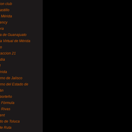
ion club
astillo
 Mérida
ency
era
a de Guanajuato
a Virtual de Mérida
yo
accion 21
dia
l
rida
rno de Jalisco
rno del Estado de
án
 porteño
 Fórmula
 Rivas
ent
do de Toluca
de Ruta