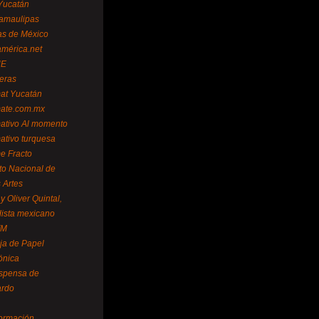
Yucatán
amaulipas
as de México
américa.net
NE
teras
mat Yucatán
mate.com.mx
mativo Al momento
mativo turquesa
me Fracto
uto Nacional de
 Artes
 Oliver Quintal,
dista mexicano
FM
ja de Papel
ónica
spensa de
ardo
formación