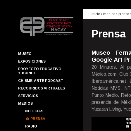
inicio
› medios ›
prensa
Prensa
Museo Ferna
MUSEO
Google Art Pr
EXPOSICIONES
20 Minutos, Al pu
PROYECTO EDUCATIVO
YUCUNET
México.com, Club Ca
CHISME-ARTE PODCAST
Iberoamérica.net, L
Noticias MVS, NT
RECORRIDOS VIRTUALES
Punto Medio, Refo
SERVICIOS
presencia de Méxi
MEDIOS
Yucatan Living, Yuc
NOTICIAS
PRENSA
RADIO