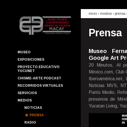
inicio
› medios ›
prensa
Prensa
Museo Ferna
MUSEO
Google Art Pr
EXPOSICIONES
20 Minutos, Al pu
PROYECTO EDUCATIVO
YUCUNET
México.com, Club Ca
CHISME-ARTE PODCAST
Iberoamérica.net, L
Noticias MVS, NT
RECORRIDOS VIRTUALES
Punto Medio, Refo
SERVICIOS
presencia de Méxi
MEDIOS
Yucatan Living, Yuc
NOTICIAS
PRENSA
RADIO