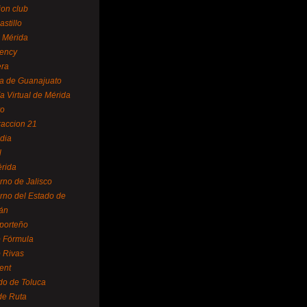
ion club
astillo
 Mérida
ency
era
a de Guanajuato
a Virtual de Mérida
yo
accion 21
dia
l
rida
rno de Jalisco
rno del Estado de
án
 porteño
 Fórmula
 Rivas
ent
do de Toluca
de Ruta