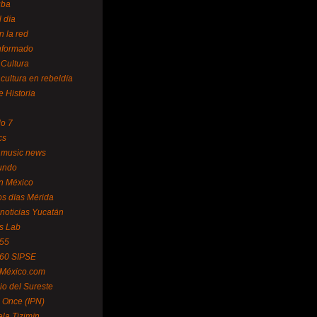
uba
l día
n la red
Informado
 Cultura
 cultura en rebeldía
e Historia
lo 7
cs
 music news
undo
ín México
s días Mérida
noticias Yucatán
s Lab
 55
 60 SIPSE
 México.com
o del Sureste
 Once (IPN)
la Tizimín