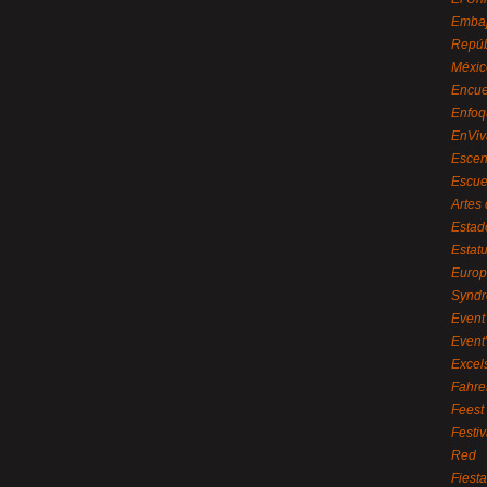
Embaj
Repúb
Méxic
Encue
Enfoq
EnViv
Escen
Escue
Artes
Estad
Estat
Euro
Syndr
Event 
Event
Excel
Fahre
Feest
Festi
Red
Fiest