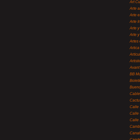
Art C
Arte a
Arte e
Arte 
Arte y
Arte y
Artes 
Artica
Artícu
Artisti
Avant
BB M
Bolet
Bueno
Cable
Cactu
Calle
Calle
Calle
Cambi
Canal
Cande