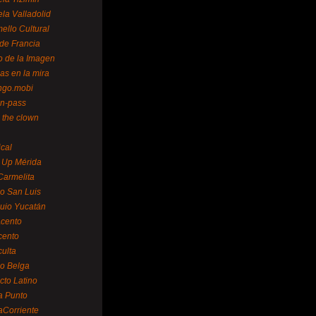
la Valladolid
ello Cultural
de Francia
o de la Imagen
as en la mira
ngo.mobi
n-pass
 the clown
ical
 Up Mérida
Carmelita
o San Luis
uio Yucatán
cento
cento
ulta
o Belga
cto Latino
a Punto
aCorriente