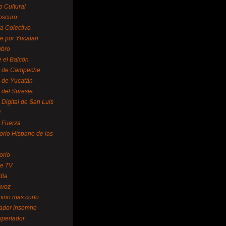
o Cultural
oscuro
ra Colectiva
e por Yucatán
ubro
 el Balcón
o de Campeche
o de Yucatán
 del Sureste
 Digital de San Luis
í
o Fuerza
torio Hispano de las
orio
se TV
dia
avoz
mino más corto
rador insomne
spertador