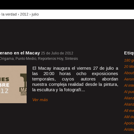
›
la verdad
›
2012
›
julio
erano en el Macay
Etiq
25 de Julio de 2012
 Origama, Punto Medio, Reporteros Hoy, Síntesis
180 g
20 Mi
El Macay inaugura el viernes 27 de julio a
las 20:00 horas ocho exposiciones
About
temporales, cuyos autores abordan
Aeron
nuestra compleja realidad desde la pintura,
Al int
la escultura y la fotografí...
Al pue
Alian
Ver más
Alian
All ev
AM de
Apol
Ariste