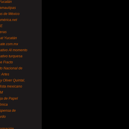
Yucatán
amaulipas
as de México
américa.net
NE
teras
mat Yucatán
mate.com.mx
mativo Al momento
mativo turquesa
me Fracto
uto Nacional de
 Artes
 Oliver Quintal,
dista mexicano
FM
ja de Papel
ónica
spensa de
ardo
formación