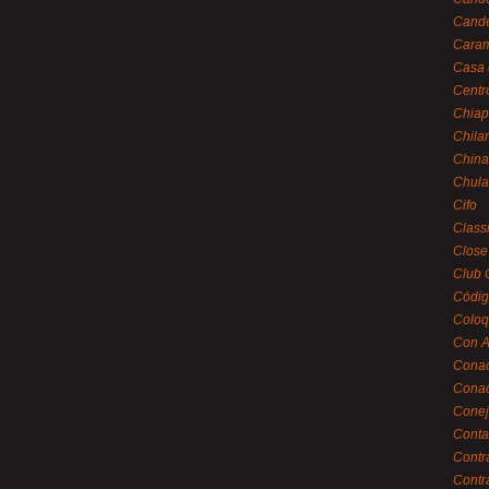
Cande
Caram
Casa 
Centr
Chiap
Chila
China
Chula
Cifo
Class
Close
Club 
Códig
Coloq
Con A
Cona
Conac
Conej
Conta
Contr
Contr