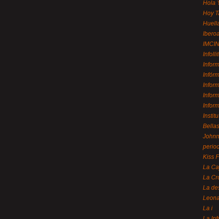
Hola 
Hoy T
Huell
Ibero
IMCI
Infolli
Infor
Infór
Infor
Infor
Infor
Instit
Bellas
Johnny
perio
Kiss 
La Ca
La Cr
La de
Leon
La i
La In