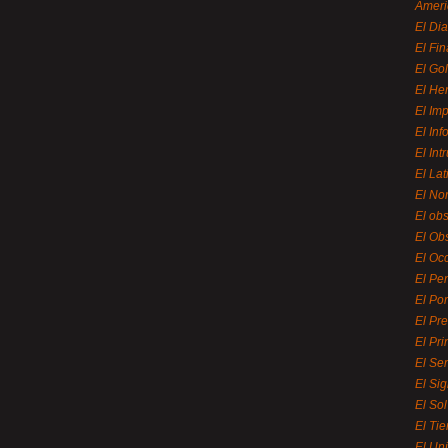
Ameri
El Di
El Fi
El Gol
El He
El Imp
El In
El Int
El La
El Nor
El ob
El Ob
El Oc
El Pe
El Por
El Pr
El Pri
El Se
El Sig
El So
El Ti
El Uni