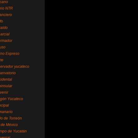
cano
ario NTR
nanciero
fo
raldo
arcial
formador
ruso
tino Expreso
te
servador yucateco
servatorio
cidental
ninsular
venir
egón Yucateco
ncipal
manario
lo de Torreón
l de México
empo de Yucatán
versal