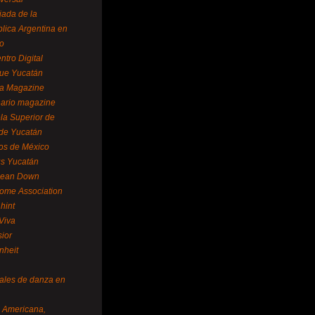
ada de la
lica Argentina en
o
ntro Digital
ue Yucatán
a Magazine
ario magazine
la Superior de
 de Yucatán
os de México
us Yucatán
pean Down
ome Association
hint
Viva
sior
nheit
vales de danza en
a Americana,