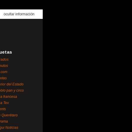
ocultar información
uetas
rados
nutos
.com
otas
erior del Estado
blo pan y circo
za francesa
za Tex
ents
 Querétaro
orama
gui Noticias