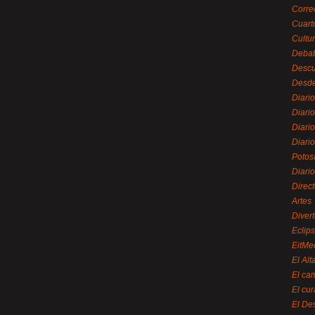
Corre
Cuart
Cultu
Debat
Desc
Desde
Diari
Diari
Diario
Diario
Potos
Diari
Direc
Artes
Divert
Eclip
EitMe
El Alt
El ca
El cu
El De