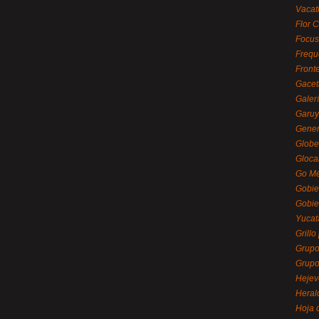
Vacat
Flor C
Focus
Frequ
Front
Gacet
Galerí
Garu
Gener
Globe
Gloca
Go Mé
Gobie
Gobie
Yucat
Grillo
Grupo
Grupo
Hejev
Heral
Hoja 