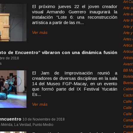
Art C
El próximo jueves 22 el joven creador
Arte a
visual Armando Guerrero inaugurará la
Arte e
instalación “Lote 6: una reconstrucción
Arte 
artística a partir de las m...
Arte y
Ver más
Arte y
Artes 
Artica
Artícu
nto de Encuentro” vibraron con una dinámica fusión
Artisti
bre de 2018
s
Avant
BB M
El Jam de Improvisación reunió a
Bolet
creadores de diversas disciplinas en la sala
Bueno
14 del Museo FGP-Macay, en un evento
que formó parte del IX Festival Yucatán
Cable
Es...
Cactu
Calle
Ver más
Calle
Calle
 encuentro
10 de Noviembre de 2018
Cambi
s Mérida, La Verdad, Punto Medio
Canal
Cande