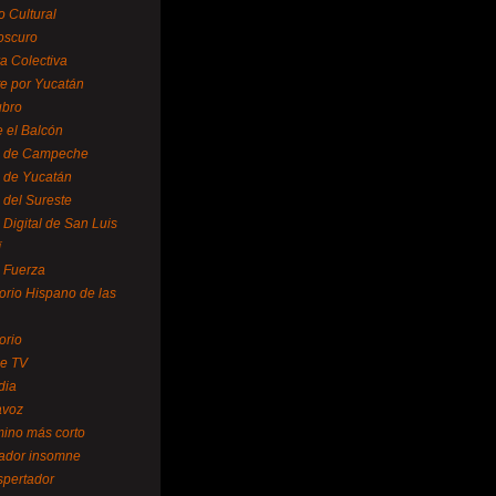
o Cultural
oscuro
ra Colectiva
e por Yucatán
ubro
 el Balcón
o de Campeche
o de Yucatán
 del Sureste
 Digital de San Luis
í
o Fuerza
torio Hispano de las
orio
se TV
dia
avoz
mino más corto
rador insomne
spertador