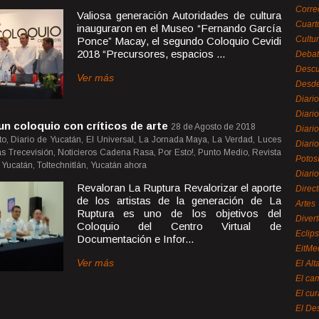
Corre
Valiosa generación Autoridades de cultura
Cuart
inauguraron en el Museo “Fernando García
Cultu
Ponce” Macay, el segundo Coloquio Cevidi
2018 “Precursores, espacios ...
Debat
Desc
Ver más
Desde
Diari
Diari
un coloquio con críticos de arte
28 de Agosto de 2018
Diario
o, Diario de Yucatán, El Universal, La Jornada Maya, La Verdad, Luces
Diario
cias Trecevisión, Noticieros Cadena Rasa, Por Esto!, Punto Medio, Revista
Potos
Yucatán, Toltechnitlán, Yucatán ahora
Diari
Revaloran La Ruptura Revalorizar el aporte
Direc
de los artistas de la generación de La
Artes
Ruptura es uno de los objetivos del
Divert
Coloquio del Centro Virtual de
Eclip
Documentación e Infor...
EitMe
Ver más
El Alt
El ca
El cu
El De