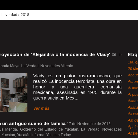
›
la verdad
›
2018
oyección de 'Alejandra o la inocencia de Vlady'
Etiq
06 de
180 g
ornada Maya, La Verdad, Novedades Milenio
20 Mi
Vlady es un pintor ruso-mexicano, que
About
realizó La inocencia terrorista, una obra en
Aeron
honor a una guerrillera comunista
Al int
mexicana, asesinada en 1975 durante la
Al pue
guerra sucia en Méx...
Alian
Alian
Ver más
All ev
AM de
 un antiguo sueño de familia
17 de Noviembre de 2018
Apol
cus Mérida, Gobierno del Estado de Yucatán, La Verdad, Novedades
Ariste
ur Yucatán, Yucatán informa, Yucatan Today