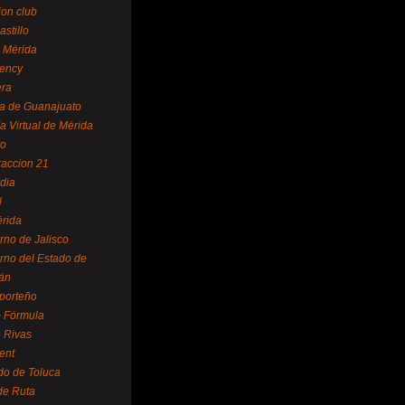
ion club
astillo
 Mérida
ency
era
a de Guanajuato
a Virtual de Mérida
yo
accion 21
dia
l
rida
rno de Jalisco
rno del Estado de
án
 porteño
 Fórmula
 Rivas
ent
do de Toluca
de Ruta