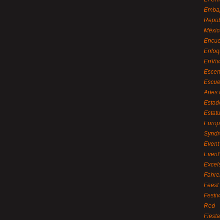
Embaj
Repúb
Méxic
Encue
Enfoq
EnViv
Escen
Escue
Artes
Estad
Estat
Euro
Syndr
Event 
Event
Excel
Fahre
Feest
Festi
Red
Fiest