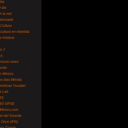
uba
l día
n la red
Informado
 Cultura
 cultura en rebeldía
e Historia
lo 7
cs
 music news
undo
ín México
s días Mérida
noticias Yucatán
s Lab
 55
 60 SIPSE
 México.com
o del Sureste
 Once (IPN)
la Tizimín