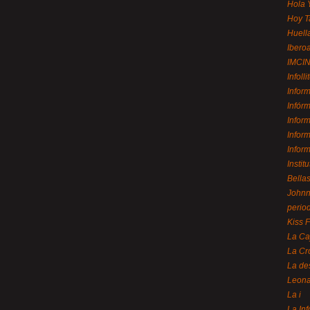
Hola 
Hoy T
Huell
Ibero
IMCI
Infolli
Infor
Infór
Infor
Infor
Infor
Instit
Bellas
Johnny
perio
Kiss 
La Ca
La Cr
La de
Leon
La i
La In