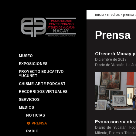
inicio
› medios ›
prensa
Prensa
Ofrecerá Macay pr
MUSEO
Diciembre de 2018
EXPOSICIONES
Diario de Yucatán, La J
PROYECTO EDUCATIVO
YUCUNET
CHISME-ARTE PODCAST
RECORRIDOS VIRTUALES
SERVICIOS
MEDIOS
NOTICIAS
Evoca con su obra
PRENSA
Diario de Yucatán, Fo
RADIO
Milenio, Por esto, Teles