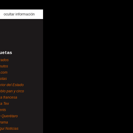
ocultar información
uetas
rados
nutos
.com
otas
erior del Estado
blo pan y circo
za francesa
za Tex
ents
 Querétaro
orama
gui Noticias