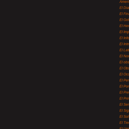
Ameri
El Di
El Fi
El Gol
El He
El Imp
El In
El Int
El La
El Nor
El ob
El Ob
El Oc
El Pe
El Por
El Pr
El Pri
El Se
El Sig
El So
El Ti
El Uni