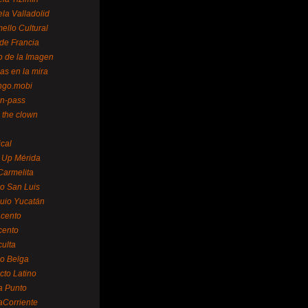
la Valladolid
ello Cultural
de Francia
o de la Imagen
as en la mira
ngo.mobi
n-pass
 the clown
ical
 Up Mérida
Carmelita
o San Luis
uio Yucatán
cento
cento
ulta
o Belga
cto Latino
a Punto
aCorriente