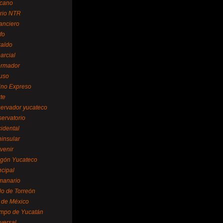
cano
ario NTR
nanciero
fo
raldo
arcial
formador
ruso
tino Expreso
te
servador yucateco
servatorio
cidental
ninsular
venir
egón Yucateco
ncipal
manario
lo de Torreón
l de México
empo de Yucatán
versal