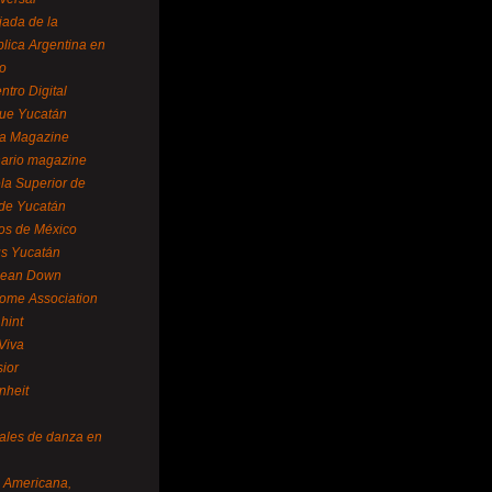
ada de la
lica Argentina en
o
ntro Digital
ue Yucatán
a Magazine
ario magazine
la Superior de
 de Yucatán
os de México
us Yucatán
pean Down
ome Association
hint
Viva
sior
nheit
vales de danza en
a Americana,