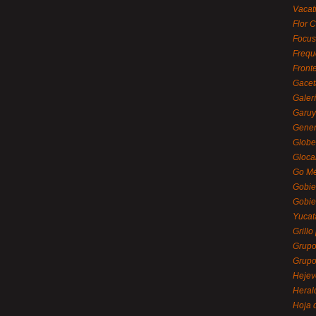
Vacat
Flor C
Focus
Frequ
Front
Gacet
Galerí
Garu
Gener
Globe
Gloca
Go Mé
Gobie
Gobie
Yucat
Grillo
Grupo
Grupo
Hejev
Heral
Hoja 