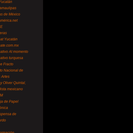
Yucatán
amaulipas
as de México
américa.net
NE
teras
mat Yucatán
mate.com.mx
mativo Al momento
mativo turquesa
me Fracto
uto Nacional de
 Artes
 Oliver Quintal,
dista mexicano
FM
ja de Papel
ónica
spensa de
ardo
formación