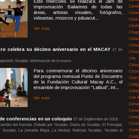
Este miércoles se realizará el Jam de
Improvisación Bailarines de todas las
Cande
áreas, artistas visuales, fotógrafos,
Caram
videastas, músicos y p&uacut...
Casa 
Centr
Ver más
Chiap
Chila
China
ro celebra su décimo aniversario en el MACAY
27 de
Chula
Cifo
xpresión Yucatán. Información de lo nuevo
Class
Para conmemorar el décimo aniversario
Close
del programa mensual Punto de Encuentro
Club 
de la Fundación Cultural Macay A.C., el
Códig
ensamble de improvisación "Latitud", int...
Coloq
Ver más
Con A
Cona
Conac
Conej
de conferencias en un coloquio
07 de Septiembre de 2018
Conta
ambio del Sureste, Debate por Yucatán, Diario de Yucatán, El Principal,
Contr
 Yucatán, La Jornada Maya, La Verdad, Noticias Yucatán, Yucatán al
Contr