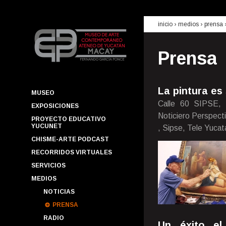
inicio
› medios ›
prensa
Prensa
La pintura es
MUSEO
Calle 60 SIPSE, 
EXPOSICIONES
Noticiero Perspect
PROYECTO EDUCATIVO
YUCUNET
, Sipse, Tele Yucat
CHISME-ARTE PODCAST
RECORRIDOS VIRTUALES
SERVICIOS
MEDIOS
NOTICIAS
PRENSA
RADIO
Un éxito el