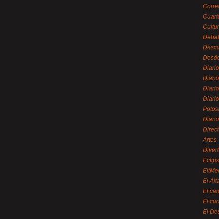
Corre
Cuart
Cultu
Debat
Desc
Desde
Diari
Diari
Diario
Diario
Potos
Diari
Direc
Artes
Divert
Eclip
EitMe
El Alt
El ca
El cu
El De