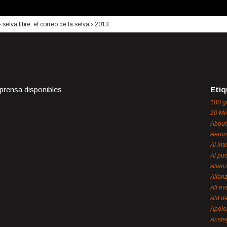
›
selva libre: el correo de la selva
›
2013
 prensa disponibles
Etiq
180 g
20 Mi
About
Aeron
Al int
Al pue
Alian
Alian
All ev
AM de
Apol
Ariste