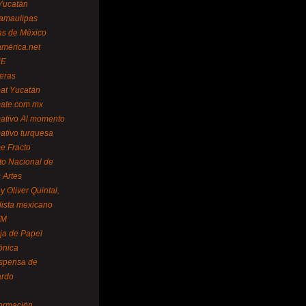
Yucatán
amaulipas
as de México
américa.net
NE
teras
mat Yucatán
mate.com.mx
mativo Al momento
mativo turquesa
me Fracto
uto Nacional de
 Artes
 Oliver Quintal,
dista mexicano
FM
ja de Papel
ónica
spensa de
ardo
formación