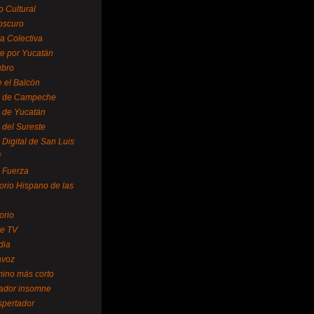
o Cultural
oscuro
ra Colectiva
e por Yucatán
ubro
 el Balcón
o de Campeche
o de Yucatán
 del Sureste
 Digital de San Luis
í
o Fuerza
torio Hispano de las
orio
se TV
dia
avoz
mino más corto
rador insomne
spertador