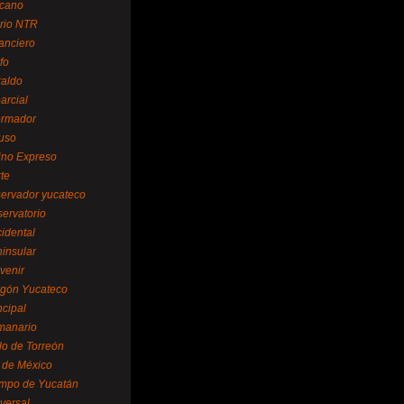
cano
ario NTR
nanciero
fo
raldo
arcial
formador
ruso
tino Expreso
te
servador yucateco
servatorio
cidental
ninsular
venir
egón Yucateco
ncipal
manario
lo de Torreón
l de México
empo de Yucatán
versal