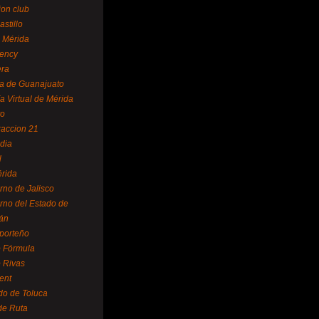
ion club
astillo
 Mérida
ency
era
a de Guanajuato
a Virtual de Mérida
yo
accion 21
dia
l
rida
rno de Jalisco
rno del Estado de
án
 porteño
 Fórmula
 Rivas
ent
do de Toluca
de Ruta