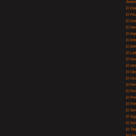
Ameri
El Di
El Fi
El Gol
El He
El Imp
El In
El Int
El La
El Nor
El ob
El Ob
El Oc
El Pe
El Por
El Pr
El Pri
El Se
El Sig
El So
El Ti
El Uni