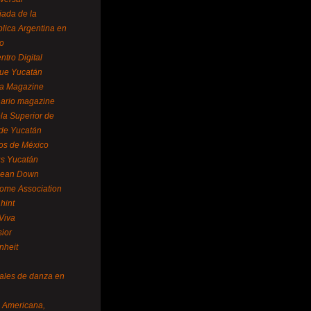
ada de la
lica Argentina en
o
ntro Digital
ue Yucatán
a Magazine
ario magazine
la Superior de
 de Yucatán
os de México
us Yucatán
pean Down
ome Association
hint
Viva
sior
nheit
vales de danza en
a Americana,