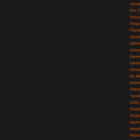
Vacat
Flor C
Focus
Frequ
Front
Gacet
Galerí
Garu
Gener
Globe
Gloca
Go Mé
Gobie
Gobie
Yucat
Grillo
Grupo
Grupo
Hejev
Heral
Hoja 