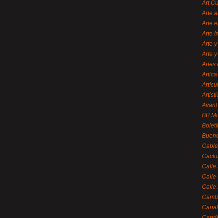
Art C
Arte a
Arte e
Arte 
Arte y
Arte y
Artes 
Artica
Artícu
Artisti
Avant
BB M
Bolet
Bueno
Cable
Cactu
Calle
Calle
Calle
Cambi
Canal
Cande