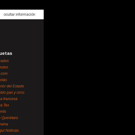
ocultar información
uetas
rados
nutos
.com
otas
erior del Estado
blo pan y circo
za francesa
za Tex
ents
 Querétaro
orama
gui Noticias