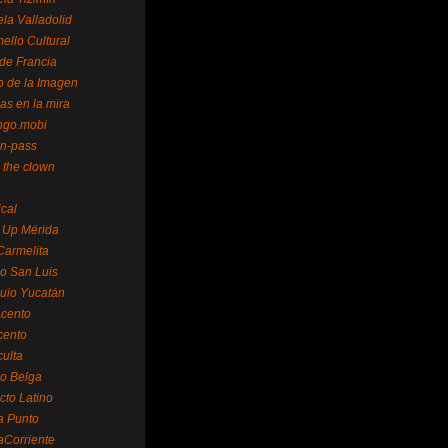
la Valladolid
ello Cultural
de Francia
o de la Imagen
as en la mira
ngo.mobi
n-pass
 the clown
ical
 Up Mérida
Carmelita
o San Luis
uio Yucatán
cento
cento
ulta
o Belga
cto Latino
a Punto
aCorriente