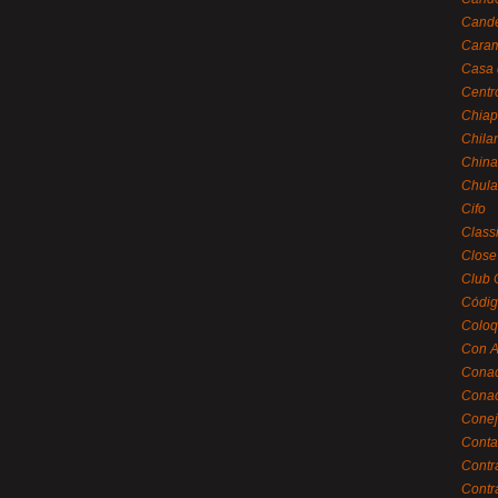
Cande
Caram
Casa 
Centr
Chiap
Chila
China
Chula
Cifo
Class
Close
Club 
Códig
Coloq
Con A
Cona
Conac
Conej
Conta
Contr
Contr