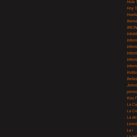
Hola 
Hoy T
Huell
Ibero
IMCI
Infolli
Infor
Infór
Infor
Infor
Infor
Instit
Bellas
Johnny
perio
Kiss 
La Ca
La Cr
La de
Leon
La i
La In