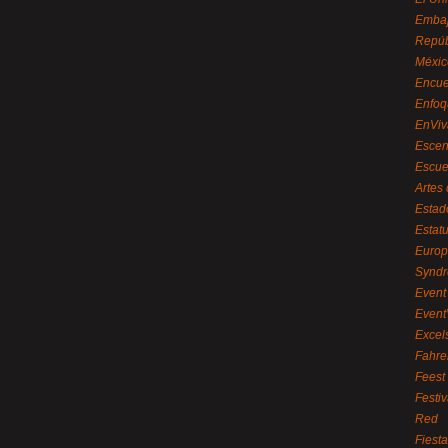
Embaj
Repúb
Méxic
Encue
Enfoq
EnViv
Escen
Escue
Artes
Estad
Estat
Euro
Syndr
Event 
Event
Excel
Fahre
Feest
Festi
Red
Fiest