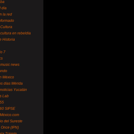
uba
l día
n la red
Informado
 Cultura
 cultura en rebeldía
e Historia
lo 7
cs
 music news
undo
ín México
s días Mérida
noticias Yucatán
s Lab
 55
 60 SIPSE
 México.com
o del Sureste
 Once (IPN)
la Tizimín