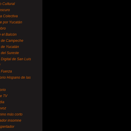
o Cultural
oscuro
ra Colectiva
e por Yucatán
ubro
 el Balcón
o de Campeche
o de Yucatán
 del Sureste
 Digital de San Luis
í
o Fuerza
torio Hispano de las
orio
se TV
dia
avoz
mino más corto
rador insomne
spertador