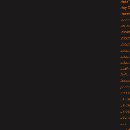
Hola 
Hoy T
Huell
Ibero
IMCI
Infolli
Infor
Infór
Infor
Infor
Infor
Instit
Bellas
Johnny
perio
Kiss 
La Ca
La Cr
La de
Leon
La i
La In