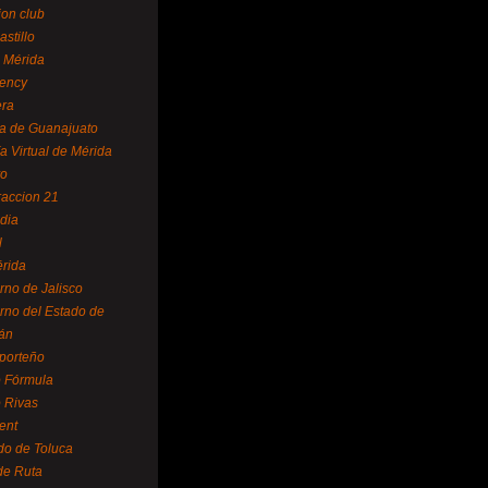
ion club
astillo
 Mérida
ency
era
a de Guanajuato
a Virtual de Mérida
yo
accion 21
dia
l
rida
rno de Jalisco
rno del Estado de
án
 porteño
 Fórmula
 Rivas
ent
do de Toluca
de Ruta