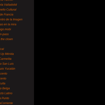
la Valladolid
ello Cultural
de Francia
ntro de la Imagen
as en la mira
ngo.mobi
n-pass
 the clown
ical
 Up Mérida
Carmelita
o San Luis
uio Yucatán
cento
cento
ulta
o Belga
cto Latino
a Punto
aCorriente