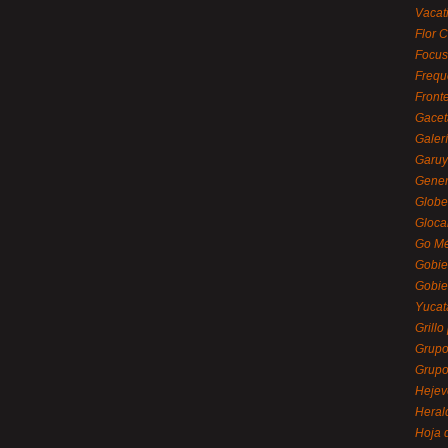
Vacat
Flor C
Focus
Frequ
Front
Gacet
Galerí
Garu
Gener
Globe
Gloca
Go Mé
Gobie
Gobie
Yucat
Grillo
Grupo
Grupo
Hejev
Heral
Hoja 