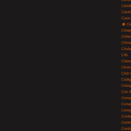
Cande
Caram
Casa 
Ce
Chiap
Chila
China
Chula
Cifo
Class
Close
Club 
Códig
Coloq
Con A
Cona
Conac
Conej
Conta
Contr
Contr