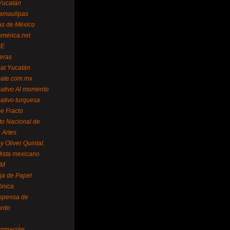
Yucatán
amaulipas
as de México
américa.net
NE
teras
mat Yucatán
mate.com.mx
mativo Al momento
mativo turquesa
me Fracto
uto Nacional de
 Artes
 Oliver Quintal,
dista mexicano
FM
ja de Papel
ónica
spensa de
ardo
formación