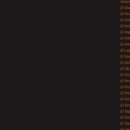
Ameri
El Di
El Fi
El Gol
El He
El Imp
El In
El Int
El La
El Nor
El ob
El Ob
El Oc
El Pe
El Por
El Pr
El Pri
El Se
El Sig
El So
El Ti
El Uni