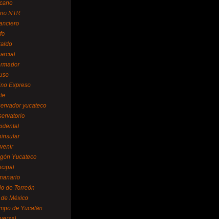
cano
ario NTR
nanciero
fo
raldo
arcial
formador
ruso
tino Expreso
te
servador yucateco
servatorio
cidental
ninsular
venir
egón Yucateco
ncipal
manario
lo de Torreón
l de México
empo de Yucatán
versal