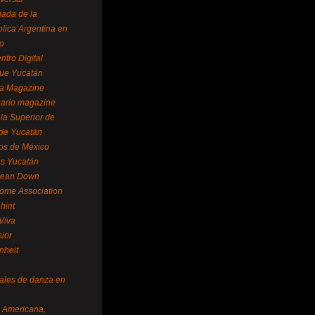
ada de la
lica Argentina en
o
ntro Digital
ue Yucatán
a Magazine
ario magazine
la Superior de
 de Yucatán
os de México
us Yucatán
pean Down
ome Association
hint
Viva
sior
nheit
vales de danza en
a Americana,