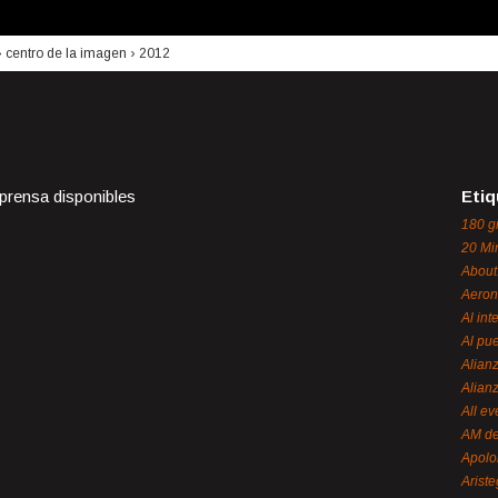
›
centro de la imagen
›
2012
 prensa disponibles
Etiq
180 g
20 Mi
About
Aeron
Al int
Al pue
Alian
Alian
All ev
AM de
Apol
Ariste