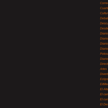
Corre
Cuart
Cultu
Debat
Desc
Desde
Diari
Diari
Diario
Diario
Potos
Diari
Direc
Artes
Divert
Eclip
EitMe
El Alt
El ca
El cu
El De