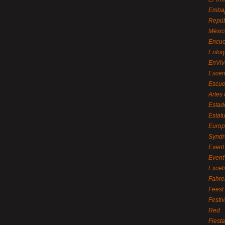
Embaj
Repúb
Méxic
Encue
Enfoq
EnViv
Escen
Escue
Artes
Estad
Estat
Euro
Syndr
Event 
Event
Excel
Fahre
Feest
Festi
Red
Fiest