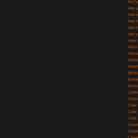
Art C
Arte a
Arte e
Arte 
Arte y
Arte y
Artes 
Artica
Artícu
Artisti
Avant
BB M
Bolet
Bueno
Cable
Cactu
Calle
Calle
Calle
Cambi
Canal
Cande