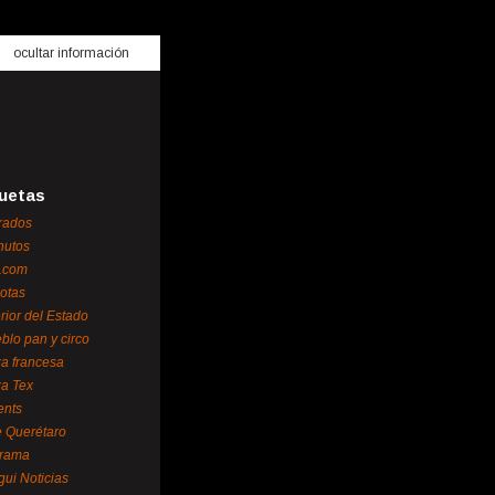
ocultar información
uetas
rados
nutos
.com
otas
erior del Estado
blo pan y circo
za francesa
za Tex
ents
 Querétaro
orama
gui Noticias