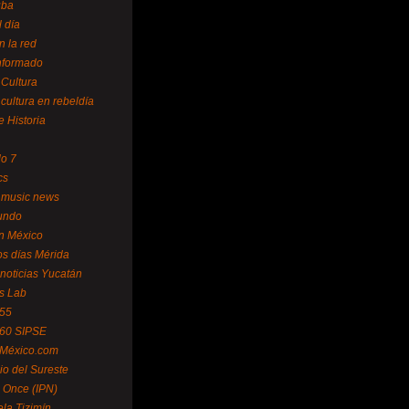
uba
l día
n la red
Informado
 Cultura
 cultura en rebeldía
e Historia
lo 7
cs
 music news
undo
ín México
s días Mérida
noticias Yucatán
s Lab
 55
 60 SIPSE
 México.com
o del Sureste
 Once (IPN)
la Tizimín