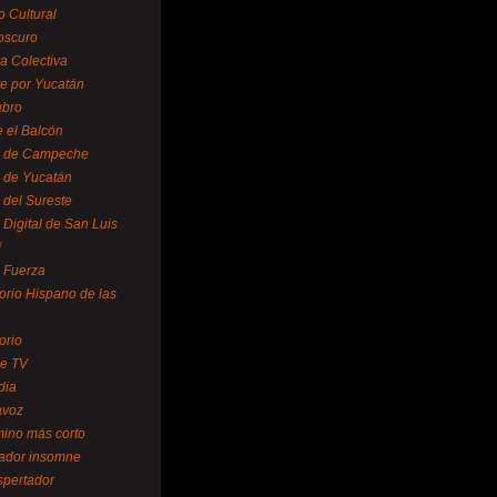
o Cultural
oscuro
ra Colectiva
e por Yucatán
ubro
 el Balcón
o de Campeche
o de Yucatán
 del Sureste
 Digital de San Luis
í
o Fuerza
torio Hispano de las
orio
se TV
dia
avoz
mino más corto
rador insomne
spertador