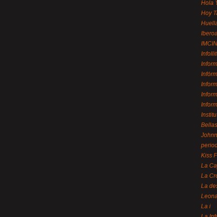
Hola 
Hoy T
Huell
Ibero
IMCI
Infolli
Infor
Infór
Infor
Infor
Infor
Instit
Bellas
Johnny
perio
Kiss 
La Ca
La Cr
La de
Leon
La i
La In