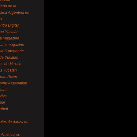
ada de la
lica Argentina en
o
ntro Digital
ue Yucatán
a Magazine
ario magazine
la Superior de
 de Yucatán
os de México
us Yucatán
pean Down
ome Association
hint
Viva
sior
nheit
vales de danza en
a Americana,