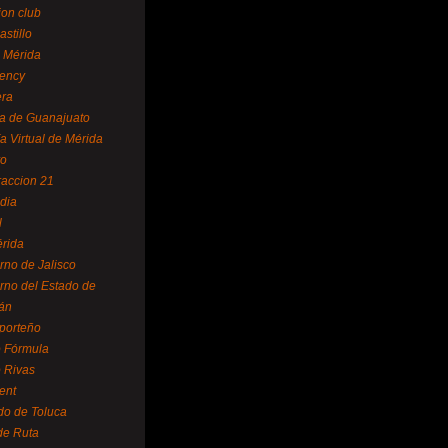
ion club
astillo
 Mérida
ency
era
a de Guanajuato
a Virtual de Mérida
yo
accion 21
dia
l
rida
rno de Jalisco
rno del Estado de
án
 porteño
 Fórmula
 Rivas
ent
do de Toluca
de Ruta