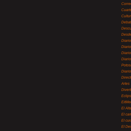
Corre
Cuart
Cultu
Debat
Desc
Desde
Diari
Diari
Diario
Diario
Potos
Diari
Direc
Artes
Divert
Eclip
EitMe
El Alt
El ca
El cu
El De