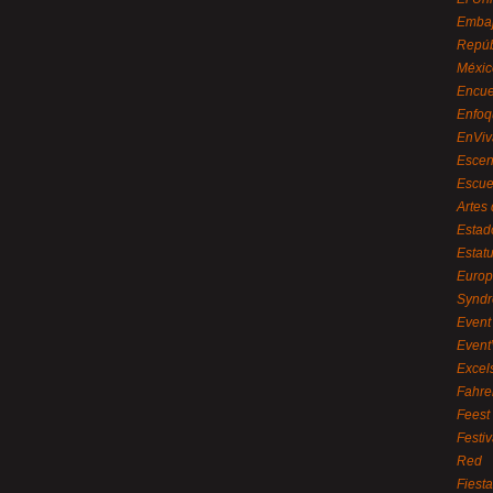
Embaj
Repúb
Méxic
Encue
Enfoq
EnViv
Escen
Escue
Artes
Estad
Estat
Euro
Syndr
Event 
Event
Excel
Fahre
Feest
Festi
Red
Fiest