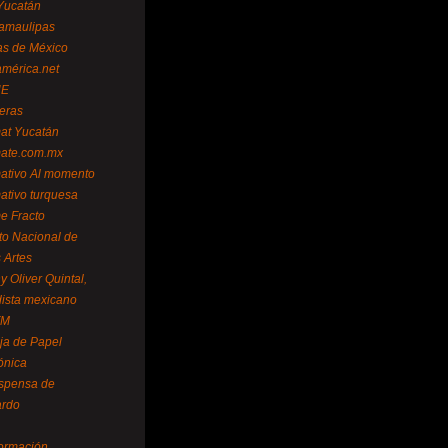
Yucatán
amaulipas
as de México
américa.net
NE
teras
mat Yucatán
mate.com.mx
mativo Al momento
mativo turquesa
me Fracto
uto Nacional de
 Artes
 Oliver Quintal,
dista mexicano
FM
ja de Papel
ónica
spensa de
ardo
formación