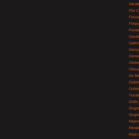
Vacat
Flor C
Focus
Frequ
Front
Gacet
Galerí
Garu
Gener
Globe
Gloca
Go Mé
Gobie
Gobie
Yucat
Grillo
Grupo
Grupo
Hejev
Heral
Hoja 