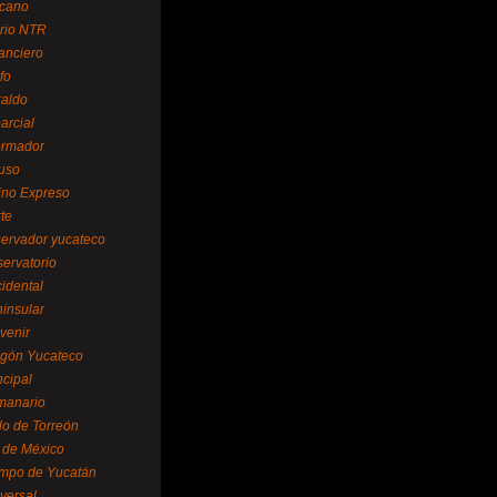
cano
ario NTR
nanciero
fo
raldo
arcial
formador
ruso
tino Expreso
te
servador yucateco
servatorio
cidental
ninsular
venir
egón Yucateco
ncipal
manario
lo de Torreón
l de México
empo de Yucatán
versal