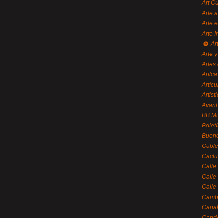
Art C
Arte a
Arte e
Arte 
Ar
Arte y
Artes 
Artica
Artícu
Artisti
Avant
BB M
Bolet
Bueno
Cable
Cactu
Calle
Calle
Calle
Cambi
Canal
Cande