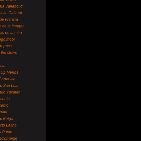
la Valladolid
ello Cultural
de Francia
o de la Imagen
as en la mira
ngo.mobi
n-pass
 the clown
ical
 Up Mérida
Carmelita
o San Luis
uio Yucatán
cento
cento
ulta
o Belga
cto Latino
a Punto
aCorriente