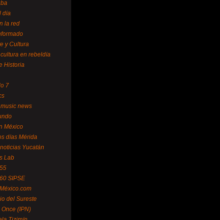
uba
l día
n la red
Informado
te y Cultura
 cultura en rebeldía
e Historia
lo 7
cs
 music news
undo
ín México
s días Mérida
noticias Yucatán
s Lab
 55
 60 SIPSE
 México.com
o del Sureste
 Once (IPN)
la Tizimín