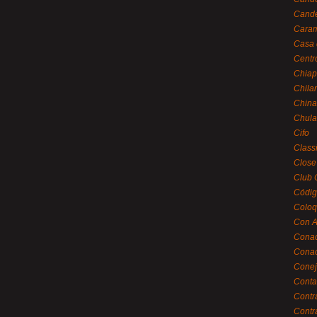
Cande
Caram
Casa 
Centr
Chiap
Chila
China
Chula
Cifo
Class
Close
Club 
Códig
Coloq
Con A
Cona
Conac
Conej
Conta
Contr
Contr