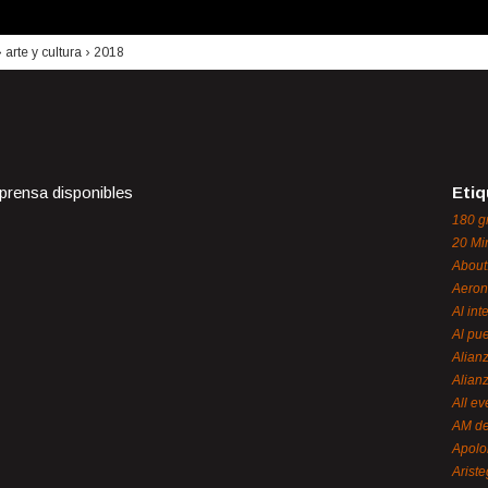
›
arte y cultura
›
2018
 prensa disponibles
Etiq
180 g
20 Mi
About
Aeron
Al int
Al pue
Alian
Alian
All ev
AM de
Apol
Ariste