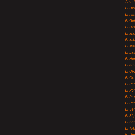
Ameri
El Di
El Fi
El Gol
El He
El Imp
El In
El Int
El La
El Nor
El ob
El Ob
El Oc
El Pe
El Por
El Pr
El Pri
El Se
El Sig
El So
El Ti
El Uni