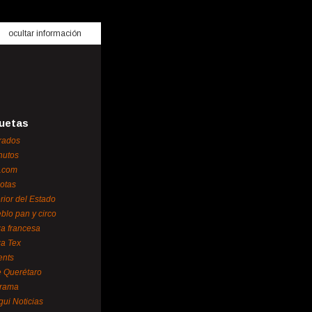
ocultar información
uetas
rados
nutos
.com
otas
erior del Estado
blo pan y circo
za francesa
za Tex
ents
 Querétaro
orama
gui Noticias