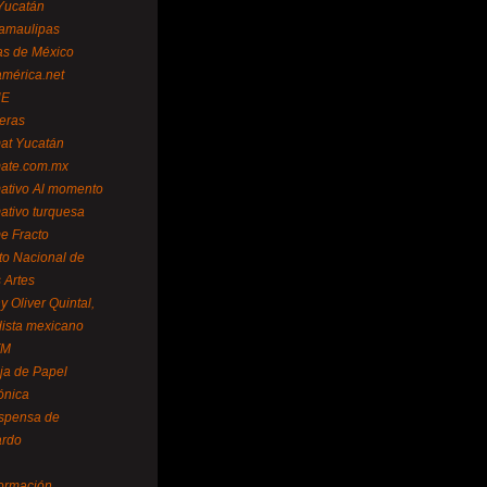
Yucatán
amaulipas
as de México
américa.net
NE
teras
mat Yucatán
mate.com.mx
mativo Al momento
mativo turquesa
me Fracto
uto Nacional de
 Artes
 Oliver Quintal,
dista mexicano
FM
ja de Papel
ónica
spensa de
ardo
formación