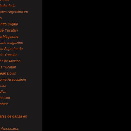
ada de la
lica Argentina en
o
ntro Digital
ue Yucatán
a Magazine
ario magazine
la Superior de
 de Yucatán
os de México
us Yucatán
pean Down
ome Association
hint
Viva
celsior
nheit
vales de danza en
a Americana,