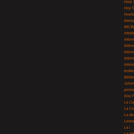
Hola 
Hoy T
Huell
Ibero
IMCI
Infolli
Infor
Infór
Infor
Infor
Infor
Instit
Bellas
Johnny
perio
Kiss 
La Ca
La Cr
La de
Leon
La i
La In