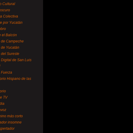
o Cultural
oscuro
ra Colectiva
e por Yucatán
ubro
 el Balcón
o de Campeche
o de Yucatán
 del Sureste
 Digital de San Luis
í
o Fuerza
torio Hispano de las
orio
se TV
dia
avoz
mino más corto
rador insomne
spertador