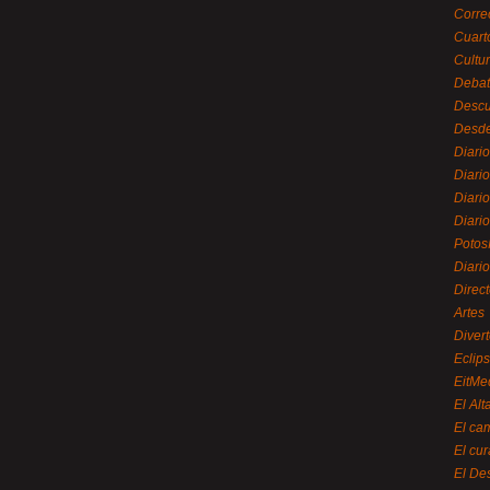
Corre
Cuart
Cultu
Debat
Desc
Desde
Diari
Diari
Diario
Diario
Potos
Diari
Direc
Artes
Divert
Eclip
EitMe
El Alt
El ca
El cu
El De