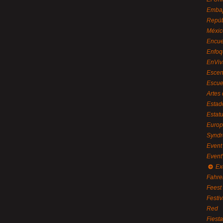
Embaj
Repúb
Méxic
Encue
Enfoq
EnViv
Escen
Escue
Artes
Estad
Estat
Euro
Syndr
Event 
Event
Ex
Fahre
Feest
Festi
Red
Fiest