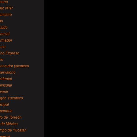
cano
ario NTR
nanciero
fo
raldo
arcial
formador
ruso
tino Expreso
te
servador yucateco
servatorio
cidental
ninsular
venir
egón Yucateco
ncipal
manario
lo de Torreón
l de México
empo de Yucatán
versal