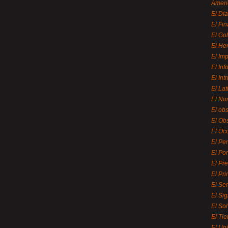
Ameri
El Di
El Fi
El Gol
El He
El Imp
El In
El Int
El La
El Nor
El ob
El Ob
El Oc
El Pe
El Por
El Pr
El Pri
El Se
El Sig
El So
El Ti
El Uni