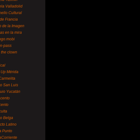
la Valladolid
ello Cultural
de Francia
o de la Imagen
as en la mira
ngo.mobi
n-pass
 the clown
ical
 Up Mérida
Carmelita
o San Luis
uio Yucatán
cento
cento
ulta
o Belga
cto Latino
a Punto
aCorriente