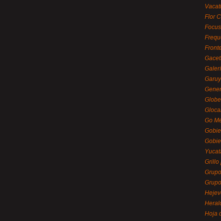
Vacat
Flor C
Focus
Frequ
Front
Gacet
Galerí
Garu
Gener
Globe
Gloca
Go Mé
Gobie
Gobie
Yucat
Grillo
Grupo
Grupo
Hejev
Heral
Hoja 