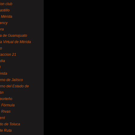
ion club
astillo
 Mérida
ency
era
a de Guanajuato
a Virtual de Mérida
yo
accion 21
dia
l
rida
rno de Jalisco
rno del Estado de
án
 porteño
 Fórmula
 Rivas
ent
do de Toluca
de Ruta