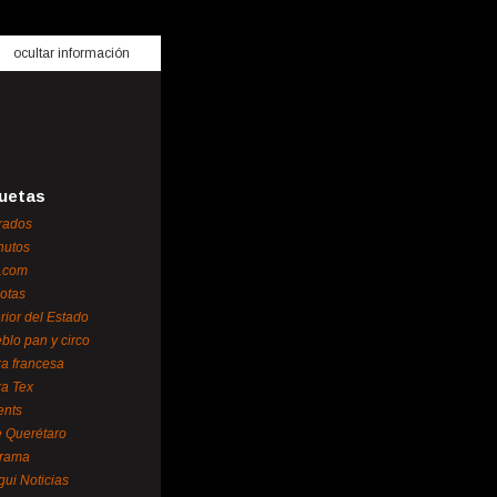
ocultar información
uetas
rados
nutos
.com
otas
erior del Estado
blo pan y circo
za francesa
za Tex
ents
 Querétaro
orama
gui Noticias