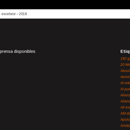
›
excelsior
›
2018
 prensa disponibles
Etiq
180 g
20 Mi
About
Aeron
Al int
Al pue
Alian
Alian
All ev
AM de
Apol
Ariste