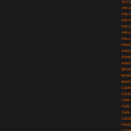
Art C
Arte a
Arte e
Arte 
Arte y
Arte y
Artes 
Artica
Artícu
Artisti
Avant
BB M
Bolet
Bueno
Cable
Cactu
Calle
Calle
Calle
Cambi
Canal
Cande