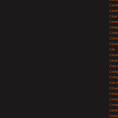
Cande
Caram
Casa 
Centr
Chiap
Chila
China
Chula
Cifo
Class
Close
Club 
Códig
Coloq
Con A
Cona
Conac
Conej
Conta
Contr
Contr