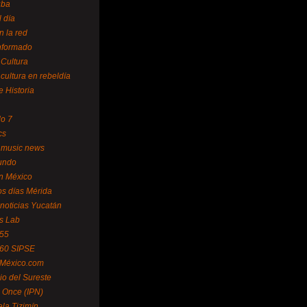
uba
l día
n la red
Informado
 Cultura
 cultura en rebeldía
e Historia
lo 7
cs
 music news
undo
ín México
s días Mérida
noticias Yucatán
s Lab
 55
 60 SIPSE
 México.com
o del Sureste
 Once (IPN)
la Tizimín